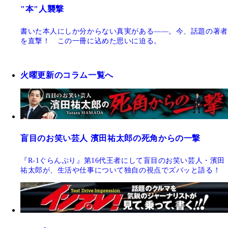
"本"人襲撃
書いた本人にしか分からない真実がある――。今、話題の著者
を直撃！ この一冊に込めた思いに迫る。
火曜更新のコラム一覧へ
盲目のお笑い芸人 濱田祐太郎の死角からの一撃
『R-1ぐらんぷり』第16代王者にして盲目のお笑い芸人・濱田
祐太郎が、生活や仕事について独自の視点でズバッと語る！