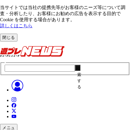
当サイトでは当社の提携先等がお客様のニーズ等について調
査・分析したり、お客様にお勧めの広告を表⽰する⽬的で
Cookie を使⽤する場合があります。
詳しくはこちら
閉じる
検
索
す
る
メニュ