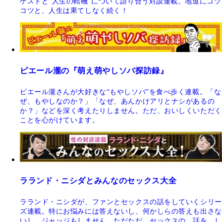
ゲストと“人生の転機”について語り合う対談連載。地道にコツ
コツと、人生は果てしなく続く！
ピエール瀧の『萌え萌やしソバ探訪録』
ピエール瀧さんが大好きな“もやしソバ”を食べ歩く連載。「な
ぜ、もやしなのか？」「なぜ、あんかけアリとナシがあるの
か？」などを深く考えたりしません。ただ、おいしくいただく
ことを心がけています。
ラランド・ニシダとみんなのセックス大全
ラランド・ニシダが、ファンとセックスの話をしていくシリー
ズ連載。特にお悩みには答えないし、何かしらの答えも出さな
いし、ジャッジもしません。ただただ、セックスの、話を、し