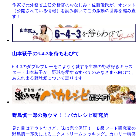
作家で元外務省主任分析官のおなじみ・佐藤優氏が、オシント
（公開されている情報）を読み解いてこの激動の世界を編み直
す！
山本萩子の6-4-3を待ちわびて
6-4-3のダブルプレーをこよなく愛する生粋の野球好きキャス
ター・山本萩子が、野球を愛するすべてのみなさまへ向けて、
あふれ出る野球愛について語ります！
野島慎一郎の激ウマ！！バカレシピ研究所
見た目はアウトだけど、味は完全保証！ Ｂ級フード研究家の
野島慎一郎氏によるエクストリームクッキング。カロリー特盛