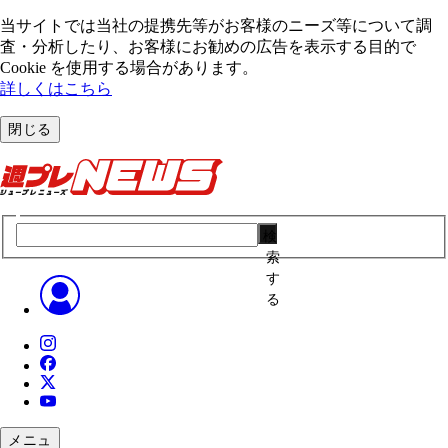
当サイトでは当社の提携先等がお客様のニーズ等について調
査・分析したり、お客様にお勧めの広告を表⽰する⽬的で
Cookie を使⽤する場合があります。
詳しくはこちら
閉じる
検
索
す
る
メニュ