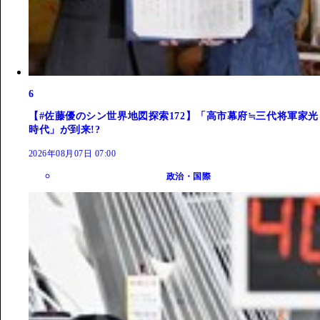
6
【#佐藤優のシン世界地図探索172】「高市幕府≒三代将軍家光
時代」が到来!?
2026年08月07日 07:00
政治・国際