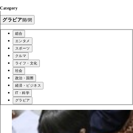
Category
グラビア
開/閉
総合
エンタメ
スポーツ
クルマ
ライフ・文化
社会
政治・国際
経済・ビジネス
IT・科学
グラビア