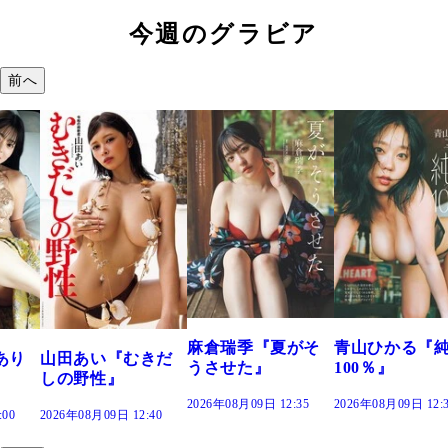
今週のグラビア
前へ
溝端 葵『もう
つの、あおい
で。』
2026年08月09日 12:
麻倉瑞季『夏がそ
青山ひかる『純度
きだ
うさせた』
100％』
2026年08月09日 12:35
2026年08月09日 12:30
:40