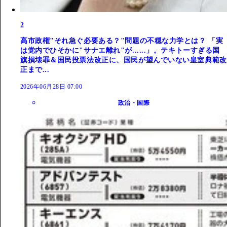
2
高市政権"それ急ぐ必要ある？"問題の不穏な力学とは？ 「実
は党内でひそかに"サナエ離れ"が......」。テキトーすぎる国
旗損壊罪＆国民投票法改正に、国民が望んでいない皇室典範改
正まで...
2026年06月28日 07:00
政治・国際