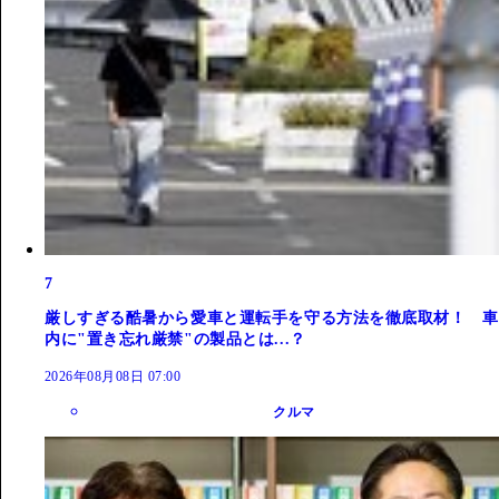
7
厳しすぎる酷暑から愛車と運転手を守る方法を徹底取材！ 車
内に"置き忘れ厳禁"の製品とは...？
2026年08月08日 07:00
クルマ