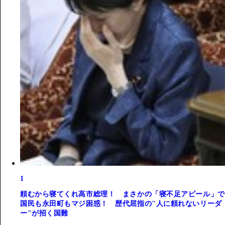
1
頼むから寝てくれ高市総理！ まさかの「寝不足アピール」で
国民も永田町もマジ困惑！ 歴代屈指の"人に頼れないリーダ
ー"が招く国難