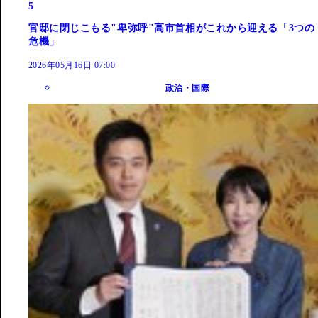
5
官邸に閉じこもる"卑弥呼"高市首相がこれから迎える「3つの
危機」
2026年05月16日 07:00
政治・国際