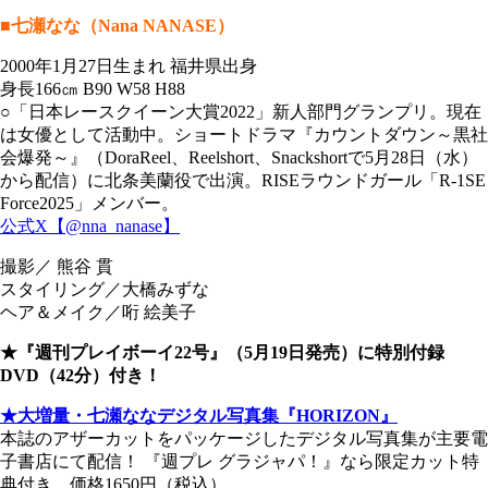
■七瀬なな（Nana NANASE）
2000年1月27日生まれ 福井県出身
身長166㎝ B90 W58 H88
○「日本レースクイーン大賞2022」新人部門グランプリ。現在
は女優として活動中。ショートドラマ『カウントダウン～黒社
会爆発～』（DoraReel、Reelshort、Snackshortで5月28日（水）
から配信）に北条美蘭役で出演。RISEラウンドガール「R-1SE
Force2025」メンバー。
公式X【@nna_nanase】
撮影／ 熊谷 貫
スタイリング／大橋みずな
ヘア＆メイク／哘 絵美子
★『週刊プレイボーイ22号』（5月19日発売）に特別付録
DVD（42分）付き！
★大増量・七瀬ななデジタル写真集『HORIZON』
本誌のアザーカットをパッケージしたデジタル写真集が主要電
子書店にて配信！ 『週プレ グラジャパ！』なら限定カット特
典付き 価格1650円（税込）