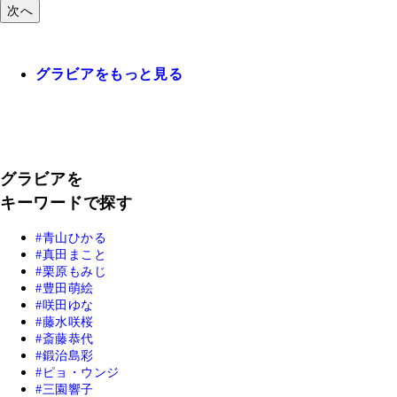
次へ
グラビアをもっと見る
グラビアを
キーワードで探す
青山ひかる
真田まこと
栗原もみじ
豊田萌絵
咲田ゆな
藤水咲桜
斎藤恭代
鍛治島彩
ピョ・ウンジ
三園響子