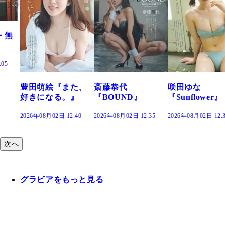
た、
斎藤恭代
咲田ゆな
藤水咲桜『花
』
『BOUND』
『Sunflower』
だまり』
:40
2026年08月02日 12:35
2026年08月02日 12:30
2026年08月02日 12:
次へ
グラビアをもっと見る