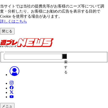
当サイトでは当社の提携先等がお客様のニーズ等について調
査・分析したり、お客様にお勧めの広告を表⽰する⽬的で
Cookie を使⽤する場合があります。
詳しくはこちら
閉じる
検
索
す
る
メニュ