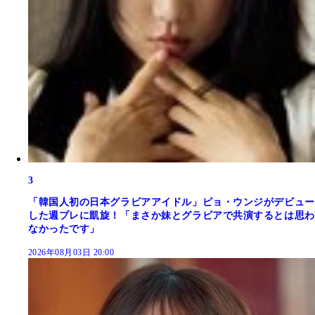
3
「韓国人初の日本グラビアアイドル」ピョ・ウンジがデビュー
した週プレに凱旋！「まさか妹とグラビアで共演するとは思わ
なかったです」
2026年08月03日 20:00