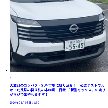
3
大激戦のコンパクトSUV市場に殴り込み！ 公道テストでわ
かった反撃の切り札の本物度 日産 「新型キックス」の走り
がマジで気持ち良すぎ！
2026年08月05日 11:30