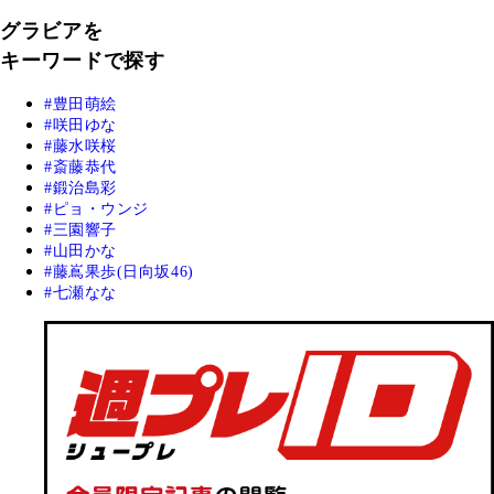
グラビアを
キーワードで探す
豊田萌絵
咲田ゆな
藤水咲桜
斎藤恭代
鍛治島彩
ピョ・ウンジ
三園響子
山田かな
藤嶌果歩(日向坂46)
七瀬なな