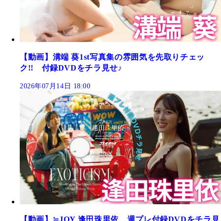
【動画】溝端 葵1st写真集の雰囲気を先取りチェッ
ク!! 付録DVDをチラ見せ♪
2026年07月14日 18:00
【動画】≒JOY 逢田珠里依、週プレ付録DVDをチラ見