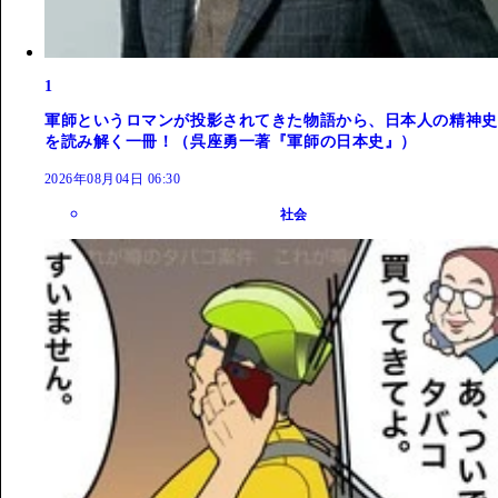
1
軍師というロマンが投影されてきた物語から、日本人の精神史
を読み解く一冊！（呉座勇一著『軍師の日本史』）
2026年08月04日 06:30
社会