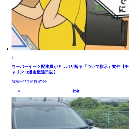
2
ウーバーイーツ配達員がキッパリ断る「ついで指示」案件【チ
ャリンコ爆走配達日誌】
2026年07月02日 07:00
社会