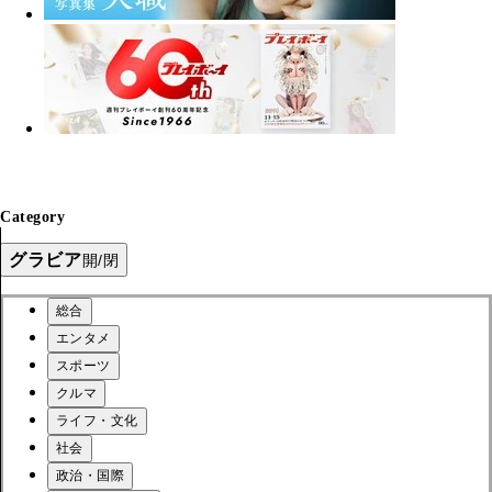
Category
グラビア
開/閉
総合
エンタメ
スポーツ
クルマ
ライフ・文化
社会
政治・国際