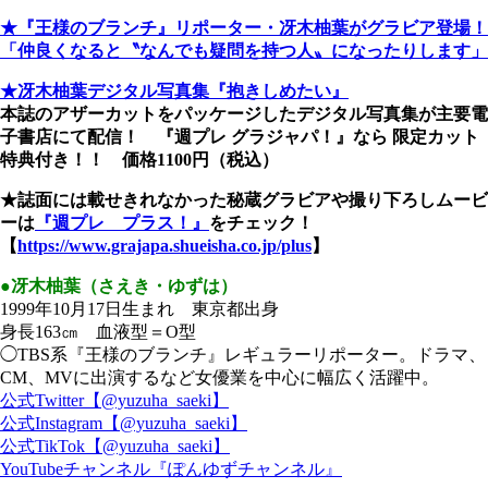
★『王様のブランチ』リポーター・冴木柚葉がグラビア登場！
「仲良くなると〝なんでも疑問を持つ人〟になったりします」
★冴木柚葉デジタル写真集『抱きしめたい』
本誌のアザーカットをパッケージしたデジタル写真集が主要電
子書店にて配信！ 『週プレ グラジャパ！』なら 限定カット
特典付き！！ 価格1100円（税込）
★誌面には載せきれなかった秘蔵グラビアや撮り下ろしムービ
ーは
『週プレ プラス！』
をチェック！
【
https://www.grajapa.shueisha.co.jp/plus
】
●冴木柚葉（さえき・ゆずは）
1999年10月17日生まれ 東京都出身
身長163㎝ 血液型＝O型
◯TBS系『王様のブランチ』レギュラーリポーター。ドラマ、
CM、MVに出演するなど女優業を中心に幅広く活躍中。
公式Twitter【@yuzuha_saeki】
公式Instagram【@yuzuha_saeki】
公式TikTok【@yuzuha_saeki】
YouTubeチャンネル『ぽんゆずチャンネル』