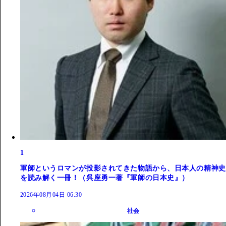
1
軍師というロマンが投影されてきた物語から、日本人の精神史
を読み解く一冊！（呉座勇一著『軍師の日本史』）
2026年08月04日 06:30
社会