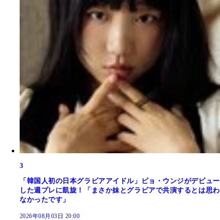
3
「韓国人初の日本グラビアアイドル」ピョ・ウンジがデビュー
した週プレに凱旋！「まさか妹とグラビアで共演するとは思わ
なかったです」
2026年08月03日 20:00