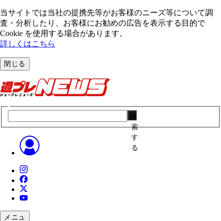
当サイトでは当社の提携先等がお客様のニーズ等について調
査・分析したり、お客様にお勧めの広告を表⽰する⽬的で
Cookie を使⽤する場合があります。
詳しくはこちら
閉じる
検
索
す
る
メニュ