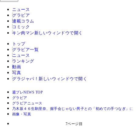
ニュース
グラビア
連載コラム
コミック
キン肉マン
新しいウィンドウで開く
トップ
グラビア一覧
ニュース
ランキング
動画
写真
グラジャパ！
新しいウィンドウで開く
週プレNEWS TOP
グラビア
グラビアニュース
乃木坂４６生駒里奈、握手会じゃない男子との「初めての手つなぎ」に
画像・写真
7ページ目