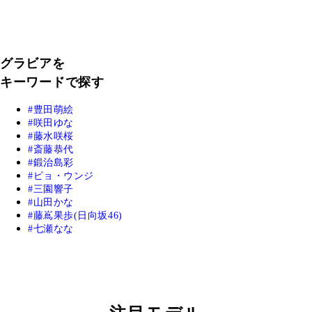
グラビアを
キーワードで探す
豊田萌絵
咲田ゆな
藤水咲桜
斎藤恭代
鍛治島彩
ピョ・ウンジ
三園響子
山田かな
藤嶌果歩(日向坂46)
七瀬なな