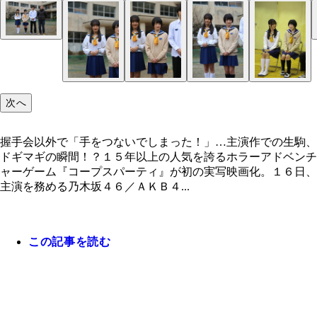
握手会以外で「手をつないでしまった！」…主演作
最初は「人見知りを発動してしまって…」というシ
生駒、ドギマギの瞬間！？
っぷりの生駒は初の主演作に緊張気味？
次へ
握手会以外で「手をつないでしまった！」…主演作での生駒、
ドギマギの瞬間！？１５年以上の人気を誇るホラーアドベンチ
ャーゲーム『コープスパーティ』が初の実写映画化。１６日、
主演を務める乃木坂４６／ＡＫＢ４...
この記事を読む
クラスメイト役の池岡亮介、前田希美に挟まれ会見
む生駒