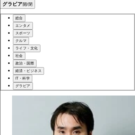
グラビア
開/閉
総合
エンタメ
スポーツ
クルマ
ライフ・文化
社会
政治・国際
経済・ビジネス
IT・科学
グラビア