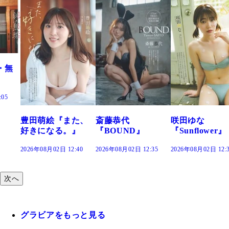
た、
斎藤恭代
咲田ゆな
藤水咲桜『花
』
『BOUND』
『Sunflower』
だまり』
:40
2026年08月02日 12:35
2026年08月02日 12:30
2026年08月02日 12:
次へ
グラビアをもっと見る