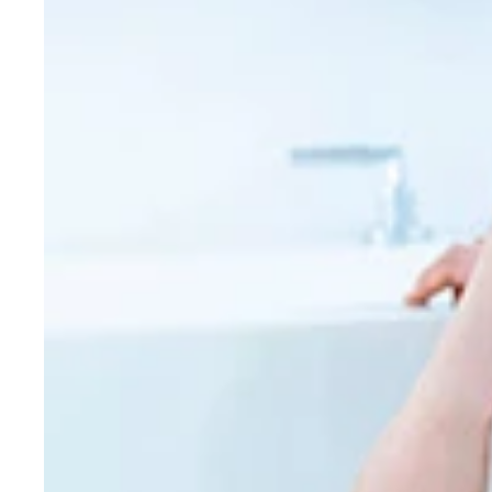
現在ＯＡ中のＮＨＫドラマ１０『美女と男子』で好