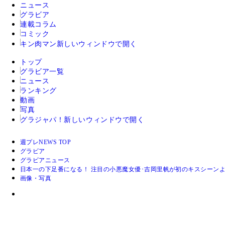
ニュース
グラビア
連載コラム
コミック
キン肉マン
新しいウィンドウで開く
トップ
グラビア一覧
ニュース
ランキング
動画
写真
グラジャパ！
新しいウィンドウで開く
週プレNEWS TOP
グラビア
グラビアニュース
日本一の下足番になる！ 注目の小悪魔女優･吉岡里帆が初のキスシーン
画像・写真