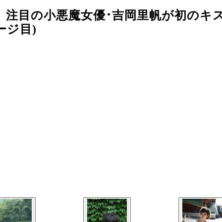
 注目の小悪魔女優･吉岡里帆が初のキ
ージ目)