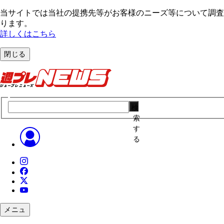
当サイトでは当社の提携先等がお客様のニーズ等について調査・
ります。
詳しくはこちら
閉じる
検
索
す
る
メニュ