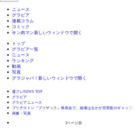
ニュース
グラビア
連載コラム
コミック
キン肉マン
新しいウィンドウで開く
トップ
グラビア一覧
ニュース
ランキング
動画
写真
グラジャパ！
新しいウィンドウで開く
週プレNEWS TOP
グラビア
グラビアニュース
ブリヂストン『ブリザック』発表会で、綾瀬はるかが宮里藍のギャップ
画像・写真
3ページ目