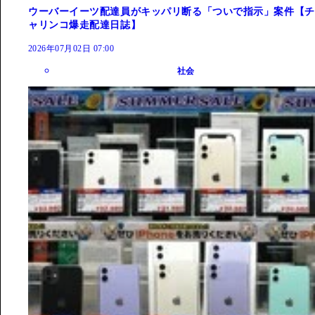
ウーバーイーツ配達員がキッパリ断る「ついで指示」案件【チ
ャリンコ爆走配達日誌】
2026年07月02日 07:00
社会