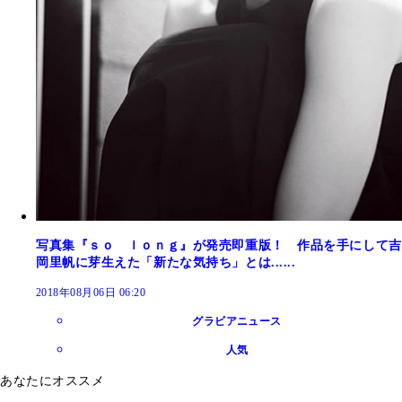
写真集『ｓｏ ｌｏｎｇ』が発売即重版！ 作品を手にして吉
岡里帆に芽生えた「新たな気持ち」とは......
2018年08月06日 06:20
グラビアニュース
人気
あなたにオススメ