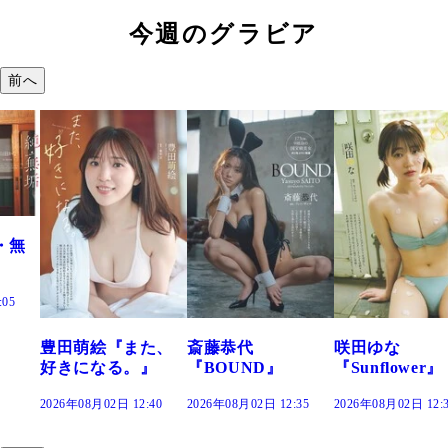
今週のグラビア
前へ
た、
斎藤恭代
咲田ゆな
藤水咲桜『花
』
『BOUND』
『Sunflower』
だまり』
:40
2026年08月02日 12:35
2026年08月02日 12:30
2026年08月02日 12: