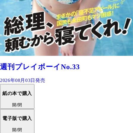
週刊プレイボーイNo.33
2026年08月03日発売
紙の本で購入
開/閉
電子版で購入
開/閉