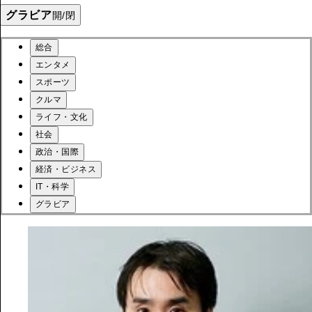
グラビア
開/閉
総合
エンタメ
スポーツ
クルマ
ライフ・文化
社会
政治・国際
経済・ビジネス
IT・科学
グラビア