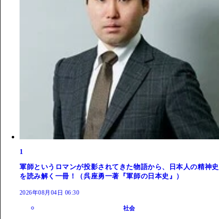
1
軍師というロマンが投影されてきた物語から、日本人の精神史
を読み解く一冊！（呉座勇一著『軍師の日本史』）
2026年08月04日 06:30
社会