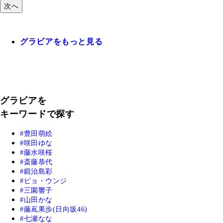
次へ
グラビアをもっと見る
グラビアを
キーワードで探す
豊田萌絵
咲田ゆな
藤水咲桜
斎藤恭代
鍛治島彩
ピョ・ウンジ
三園響子
山田かな
藤嶌果歩(日向坂46)
七瀬なな