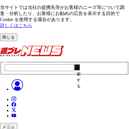
当サイトでは当社の提携先等がお客様のニーズ等について調
査・分析したり、お客様にお勧めの広告を表⽰する⽬的で
Cookie を使⽤する場合があります。
詳しくはこちら
閉じる
検
索
す
る
メニュ