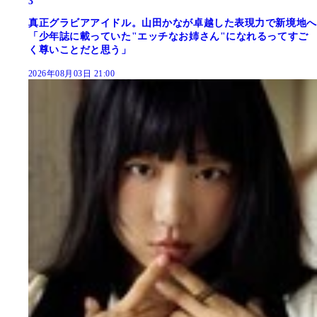
3
真正グラビアアイドル。山田かなが卓越した表現力で新境地へ
「少年誌に載っていた"エッチなお姉さん"になれるってすご
く尊いことだと思う」
2026年08月03日 21:00