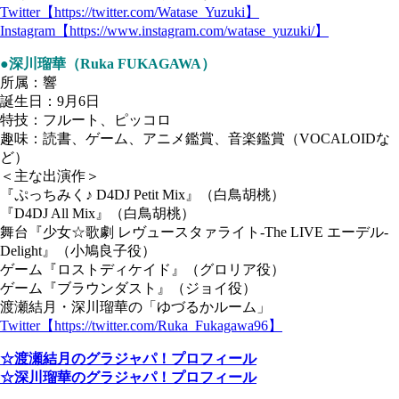
Twitter【https://twitter.com/Watase_Yuzuki】
Instagram【https://www.instagram.com/watase_yuzuki/】
●深川瑠華（Ruka FUKAGAWA）
所属：響
誕生日：9月6日
特技：フルート、ピッコロ
趣味：読書、ゲーム、アニメ鑑賞、音楽鑑賞（VOCALOIDな
ど）
＜主な出演作＞
『ぷっちみく♪ D4DJ Petit Mix』（白鳥胡桃）
『D4DJ All Mix』（白鳥胡桃）
舞台『少女☆歌劇 レヴュースタァライト-The LIVE エーデル-
Delight』（小鳩良子役）
ゲーム『ロストディケイド』（グロリア役）
ゲーム『ブラウンダスト』（ジョイ役）
渡瀬結月・深川瑠華の「ゆづるかルーム」
Twitter【https://twitter.com/Ruka_Fukagawa96】
☆渡瀬結月のグラジャパ！プロフィール
☆深川瑠華のグラジャパ！プロフィール