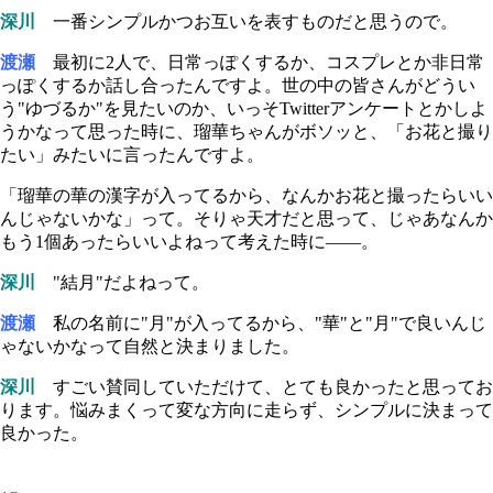
深川
一番シンプルかつお互いを表すものだと思うので。
渡瀬
最初に2人で、日常っぽくするか、コスプレとか非日常
っぽくするか話し合ったんですよ。世の中の皆さんがどうい
う"ゆづるか"を見たいのか、いっそTwitterアンケートとかしよ
うかなって思った時に、瑠華ちゃんがボソッと、「お花と撮り
たい」みたいに言ったんですよ。
「瑠華の華の漢字が入ってるから、なんかお花と撮ったらいい
んじゃないかな」って。そりゃ天才だと思って、じゃあなんか
もう1個あったらいいよねって考えた時に――。
深川
"結月"だよねって。
渡瀬
私の名前に"月"が入ってるから、"華"と"月"で良いんじ
ゃないかなって自然と決まりました。
深川
すごい賛同していただけて、とても良かったと思ってお
ります。悩みまくって変な方向に走らず、シンプルに決まって
良かった。