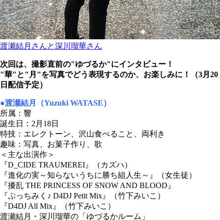
渡瀬結月さんと深川瑠華さん
次回は、撮影直前の"ゆづるか"にインタビュー！
"華"と"月"を写真でどう表現するのか、お楽しみに！（3月20
日配信予定）
●渡瀬結月（Yuzuki WATASE）
所属：響
誕生日：2月18日
特技：エレクトーン、沢山食べること、両利き
趣味：写真、お菓子作り、歌
＜主な出演作＞
『D_CIDE TRAUMEREI』（カズハ）
『進化の実～知らないうちに勝ち組人生～』（女生徒）
『擾乱 THE PRINCESS OF SNOW AND BLOOD』
『ぷっちみく♪ D4DJ Petit Mix』（竹下みいこ）
『D4DJ All Mix』（竹下みいこ）
渡瀬結月・深川瑠華の「ゆづるかルーム」