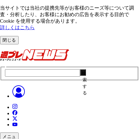
当サイトでは当社の提携先等がお客様のニーズ等について調
査・分析したり、お客様にお勧めの広告を表⽰する⽬的で
Cookie を使⽤する場合があります。
詳しくはこちら
閉じる
検
索
す
る
メニュ