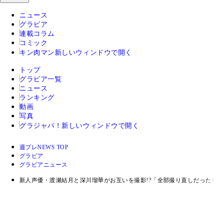
ニュース
グラビア
連載コラム
コミック
キン肉マン
新しいウィンドウで開く
トップ
グラビア一覧
ニュース
ランキング
動画
写真
グラジャパ！
新しいウィンドウで開く
週プレNEWS TOP
グラビア
グラビアニュース
新人声優・渡瀬結月と深川瑠華がお互いを撮影!?「全部撮り直しだった