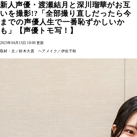
新人声優・渡瀬結月と深川瑠華がお互
いを撮影!?「全部撮り直しだったら今
までの声優人生で一番恥ずかしいか
も」【声優トモ写！】
2023年04月13日 18:00 更新
取材・文／鈴木大貴 ヘアメイク／伊佐千秋