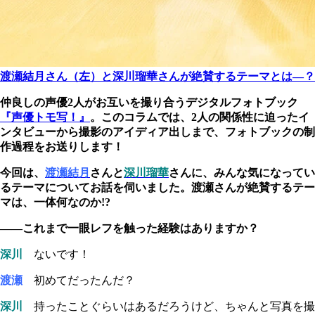
渡瀬結月さん（左）と深川瑠華さんが絶賛するテーマとは―？
仲良しの声優2人がお互いを撮り合うデジタルフォトブック
『声優トモ写！』
。このコラムでは、2人の関係性に迫ったイ
ンタビューから撮影のアイディア出しまで、フォトブックの制
作過程をお送りします！
今回は、
渡瀬結月
さんと
深川瑠華
さんに、みんな気になってい
るテーマについてお話を伺いました。渡瀬さんが絶賛するテー
マは、一体何なのか!?
――これまで一眼レフを触った経験はありますか？
深川
ないです！
渡瀬
初めてだったんだ？
深川
持ったことぐらいはあるだろうけど、ちゃんと写真を撮