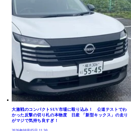
大激戦のコンパクトSUV市場に殴り込み！ 公道テストでわ
かった反撃の切り札の本物度 日産 「新型キックス」の走り
がマジで気持ち良すぎ！
2026年08月05日 11:30