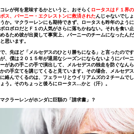
コレが何を意味するかというと、おそらく
ロータスはＦ１界の
ボス、バーニー・エクレストンに救済された
んじゃないでしょ
うか。マクラーレンにも期待できず、ロータスも昨年のように
ボロボロだとＦ１の人気がさらに落ちかねない。それを食い止
めるため彼が出資して事実上、バーニーのチームになったんだ
と思います。
で、先ほど「メルセデスのひとり勝ちになる」と言ったのです
が、僕は２０１５年が退屈なシーズンにならないようにバーニ
ーがあの手この手で演出して、メルセデスの独走を防ぐなんら
かの手立てを講じてくると見ています。その場合、メルセデス
に絡んでくるのは、フェラーリとウイリアムズの２チームでし
ょう。そのちょっと後ろにロータス…かと（汗）。
マクラーレンがホンダに巨額の「請求書」？