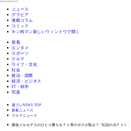
ニュース
グラビア
連載コラム
コミック
キン肉マン
新しいウィンドウで開く
新着
エンタメ
スポーツ
クルマ
ライフ・文化
社会
政治・国際
経済・ビジネス
IT・科学
写真
週プレNEWS TOP
新着ニュース
クルマニュース
最強メルセデスのひとり勝ちをＦ１界のボスが阻止？ “伝説の元Ｆ１ドラ