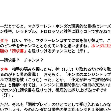
―だとすると、マクラーレン・ホンダの現実的な目標はシーズ
ン後半、レッドブル、トロロッソと対等に戦うコトですかね？
タキ
はい。でも、マクラーレンはすでに頭を切り替えて、こ
のピンチをチャンスととらえていると思いますね。
ホンダに巨
額の「請求書」
を送りつけるチャンスだと（汗）。
―請求書？ チャンス？
タキ
相手の弱みを握ったら、搾（しぼ）り取れるだけ搾り取
るのがＦ１界の常識！ おそらく、「ホンダのエンジントラブ
ルで迷惑を被（こうむ）った」とか、「予定が狂って損害が出
た」と難癖つけては、エンジンに直接関係ない項目の支払いま
でホンダに請求書を送りつけ、徹底的に搾り上げるはずです
（汗）。
ただ、それも「調教プレイ」のひとつとして受け入れるしかな
いでしょう。今のホンダには栄光の第２期ホンダＦ１を率いた