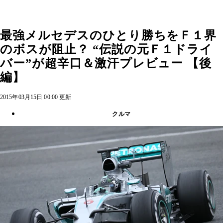
最強メルセデスのひとり勝ちをＦ１界
のボスが阻止？ “伝説の元Ｆ１ドライ
バー”が超辛口＆激汗プレビュー 【後
編】
2015年03月15日 00:00 更新
クルマ