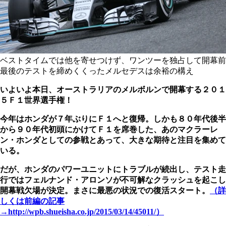
ベストタイムでは他を寄せつけず、ワンツーを独占して開幕前
最後のテストを締めくくったメルセデスは余裕の構え
いよいよ本日、オーストラリアのメルボルンで開幕する２０１
５Ｆ１世界選手権！
今年はホンダが７年ぶりにＦ１へと復帰。しかも８０年代後半
から９０年代初頭にかけてＦ１を席巻した、あのマクラーレ
ン・ホンダとしての参戦とあって、大きな期待と注目を集めて
いる。
だが、ホンダのパワーユニットにトラブルが続出し、テスト走
行ではフェルナンド・アロンソが不可解なクラッシュを起こし
開幕戦欠場が決定。まさに最悪の状況での復活スタート。
（詳
しくは前編の記事
→http://wpb.shueisha.co.jp/2015/03/14/45011/）