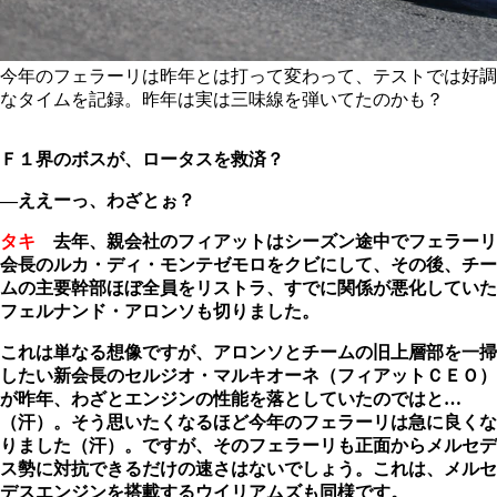
今年のフェラーリは昨年とは打って変わって、テストでは好調
なタイムを記録。昨年は実は三味線を弾いてたのかも？
Ｆ１界のボスが、ロータスを救済？
―ええーっ、わざとぉ？
タキ
去年、親会社のフィアットはシーズン途中でフェラーリ
会長のルカ・ディ・モンテゼモロをクビにして、その後、チー
ムの主要幹部ほぼ全員をリストラ、すでに関係が悪化していた
フェルナンド・アロンソも切りました。
これは単なる想像ですが、アロンソとチームの旧上層部を一掃
したい新会長のセルジオ・マルキオーネ（フィアットＣＥＯ）
が昨年、わざとエンジンの性能を落としていたのではと…
（汗）。そう思いたくなるほど今年のフェラーリは急に良くな
りました（汗）。ですが、そのフェラーリも正面からメルセデ
ス勢に対抗できるだけの速さはないでしょう。これは、メルセ
デスエンジンを搭載するウイリアムズも同様です。