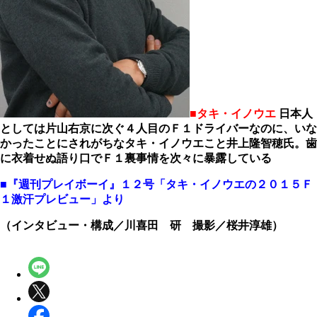
■タキ・イノウエ
日本人
としては片山右京に次ぐ４人目のＦ１ドライバーなのに、いな
かったことにされがちなタキ・イノウエこと井上隆智穂氏。歯
に衣着せぬ語り口でＦ１裏事情を次々に暴露している
■『週刊プレイボーイ』１２号「タキ・イノウエの２０１５Ｆ
１激汗プレビュー」より
（インタビュー・構成／川喜田 研 撮影／桜井淳雄）