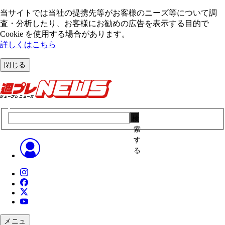
当サイトでは当社の提携先等がお客様のニーズ等について調
査・分析したり、お客様にお勧めの広告を表⽰する⽬的で
Cookie を使⽤する場合があります。
詳しくはこちら
閉じる
検
索
す
る
メニュ