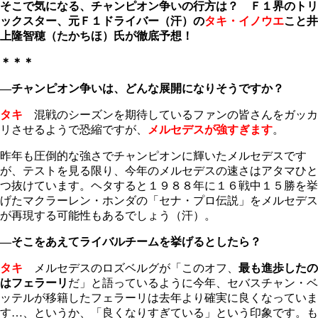
そこで気になる、チャンピオン争いの行方は？ Ｆ１界のトリ
ックスター、元Ｆ１ドライバー（汗）の
タキ・イノウエ
こと井
上隆智穂（たかちほ）氏が徹底予想！
＊＊＊
―チャンピオン争いは、どんな展開になりそうですか？
タキ
混戦のシーズンを期待しているファンの皆さんをガッカ
リさせるようで恐縮ですが、
メルセデスが強すぎます
。
昨年も圧倒的な強さでチャンピオンに輝いたメルセデスです
が、テストを見る限り、今年のメルセデスの速さはアタマひと
つ抜けています。ヘタすると１９８８年に１６戦中１５勝を挙
げたマクラーレン・ホンダの「セナ・プロ伝説」をメルセデス
が再現する可能性もあるでしょう（汗）。
―そこをあえてライバルチームを挙げるとしたら？
タキ
メルセデスのロズベルグが「このオフ、
最も進歩したの
はフェラーリ
だ」と語っているように今年、セバスチャン・ベ
ッテルが移籍したフェラーリは去年より確実に良くなっていま
す…、というか、「良くなりすぎている」という印象です。も