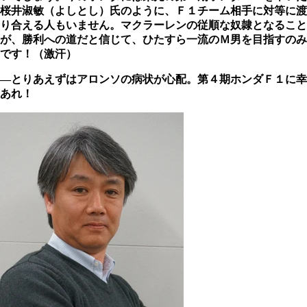
桜井淑敏（よしとし）氏のように、Ｆ１チーム相手に対等に渡
り合える人もいません。マクラーレンの従順な奴隷となること
が、勝利への道だと信じて、ひたすら一流のＭ男を目指すのみ
です！（激汗）
―とりあえずはアロンソの病状が心配。第４期ホンダＦ１に幸
あれ！