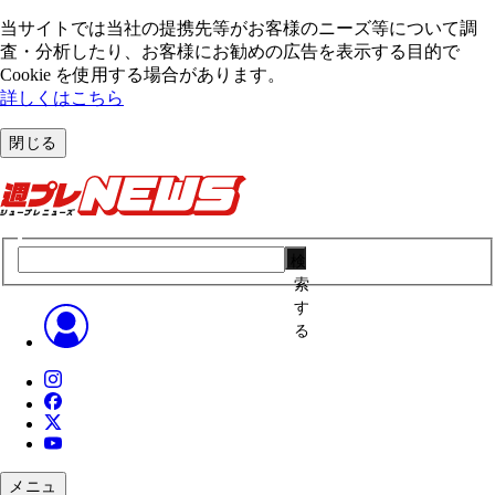
当サイトでは当社の提携先等がお客様のニーズ等について調
査・分析したり、お客様にお勧めの広告を表⽰する⽬的で
Cookie を使⽤する場合があります。
詳しくはこちら
閉じる
検
索
す
る
メニュ