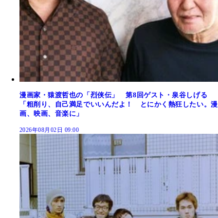
漫画家・猿渡哲也の「烈侠伝」 第8回ゲスト・泉谷しげる
「粗削り、自己満足でいいんだよ！ とにかく熱狂したい。漫
画、映画、音楽に」
2026年08月02日 09:00