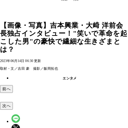
【画像・写真】吉本興業・大﨑 洋前会
長独占インタビュー！"笑いで革命を起
こした男"の豪快で繊細な生きざまと
は？
2023年06月14日 06:30 更新
取材・文／吉田 豪 撮影／飯岡拓也
エンタメ
前へ
次へ