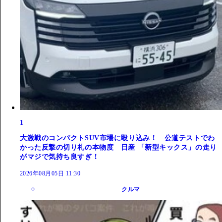
1
大激戦のコンパクトSUV市場に殴り込み！ 公道テストでわ
かった反撃の切り札の本物度 日産 「新型キックス」の走り
がマジで気持ち良すぎ！
2026年08月05日 11:30
クルマ