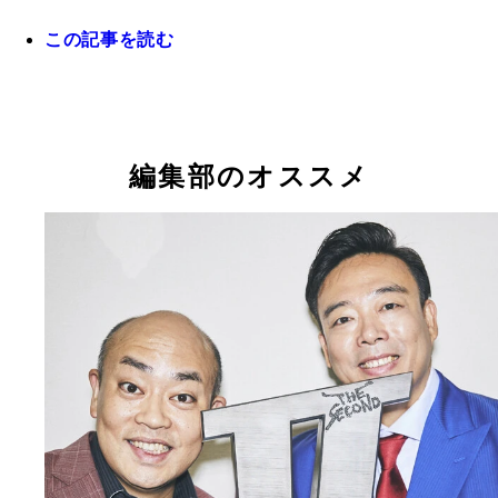
この記事を読む
『居場所。』 著：大﨑 洋 定価：1650円 （税込
「嫌われててん。いつクビになるかもわからんし、
行：サンマーク出版
でも辞めたると思ってたから、それなら好きなこと
ろうと思って」と語る大﨑 洋前会長
編集部のオススメ