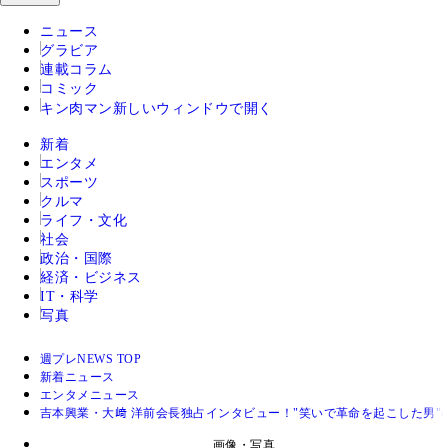
ニュース
グラビア
連載コラム
コミック
キン肉マン
新しいウィンドウで開く
新着
エンタメ
スポーツ
クルマ
ライフ・文化
社会
政治・国際
経済・ビジネス
IT・科学
写真
週プレNEWS TOP
新着ニュース
エンタメニュース
吉本興業・大﨑 洋前会長独占インタビュー！"笑いで革命を起こした男
画像・写真