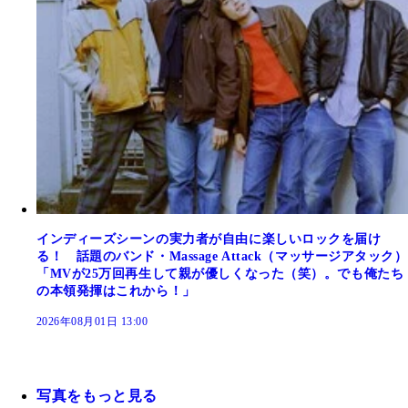
インディーズシーンの実力者が自由に楽しいロックを届け
る！ 話題のバンド・Massage Attack（マッサージアタック）
「MVが25万回再生して親が優しくなった（笑）。でも俺たち
の本領発揮はこれから！」
2026年08月01日 13:00
写真をもっと見る