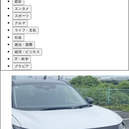
総合
エンタメ
スポーツ
クルマ
ライフ・文化
社会
政治・国際
経済・ビジネス
IT・科学
グラビア