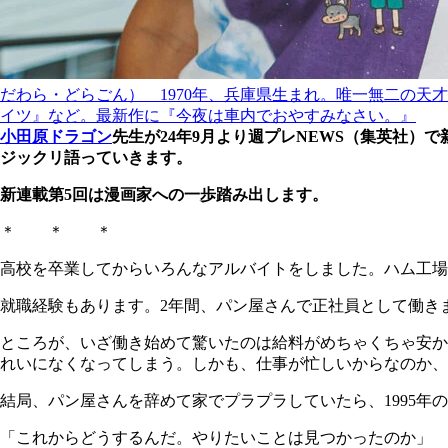
だわら・どらごん） 1970年、兵庫県生まれ。唯一無二の天
イツ』など。最新作に『今夜は車内でおやすみなさい。』
小田原ドラゴン
先生が24年9月より週プレNEWS（集英社）で
ジックリ語っていきます。
新連載第5回は漫画家への一歩踏み出します。
＊ ＊ ＊
高校を卒業してからいろんなアルバイトをしました。ハム工場、
就職経験もあります。2年間、パン屋さんで正社員として働き
ところが、いざ働き始めて驚いたのは給料がめちゃくちゃ安か
れいになくなってしまう。しかも、仕事が忙しいからなのか、
結局、パン屋さんを辞めて家でプラプラしていたら、1995年
「これからどうするんだ。やりたいことは見つかったのか」