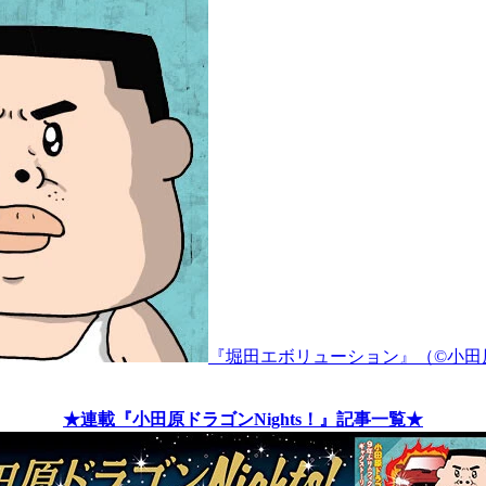
『堀田エボリューション』（©小田
★連載『小田原ドラゴンNights！』記事一覧★