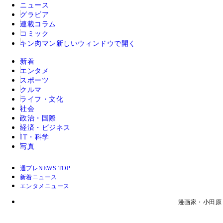
ニュース
グラビア
連載コラム
コミック
キン肉マン
新しいウィンドウで開く
新着
エンタメ
スポーツ
クルマ
ライフ・文化
社会
政治・国際
経済・ビジネス
IT・科学
写真
週プレNEWS TOP
新着ニュース
エンタメニュース
漫画家・小田原