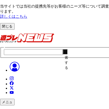
当サイトでは当社の提携先等がお客様のニーズ等について調査・
ります。
詳しくはこちら
閉じる
検
索
す
る
メニュ