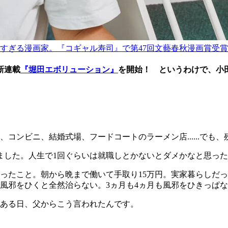
才すぎる漫画家。『コギャル寿司』で第47回文藝春秋漫画賞受
新連載
『堀田エボリューション』
を開始！ というわけで、小
コンビニ、結婚式場、フードコートのラーメン店......でも
ました。人生で1回ぐらいは就職しとかないとダメかなと思っ
ったこと。朝から晩まで働いて手取り15万円。実家暮らしだっ
風邪をひくと全然治らない。3ヵ月も4ヵ月も風邪をひきっぱ
のある日、父からこう言われたんです。