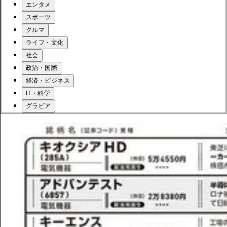
エンタメ
スポーツ
クルマ
ライフ・文化
社会
政治・国際
経済・ビジネス
IT・科学
グラビア