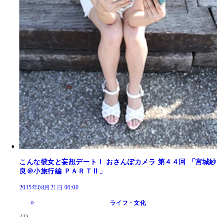
こんな彼女と妄想デート！ おさんぽカメラ 第４４回 「宮城紗
良＠小旅行編 ＰＡＲＴⅡ」
2015年08月21日 06:00
ライフ・文化