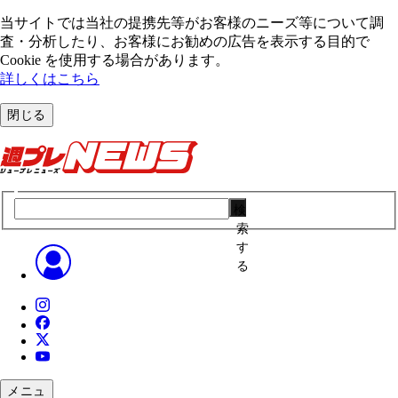
当サイトでは当社の提携先等がお客様のニーズ等について調
査・分析したり、お客様にお勧めの広告を表⽰する⽬的で
Cookie を使⽤する場合があります。
詳しくはこちら
閉じる
検
索
す
る
メニュ