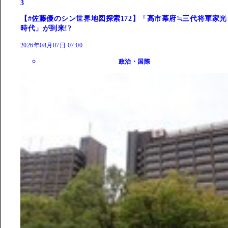
3
【#佐藤優のシン世界地図探索172】「高市幕府≒三代将軍家光
時代」が到来!?
2026年08月07日 07:00
政治・国際