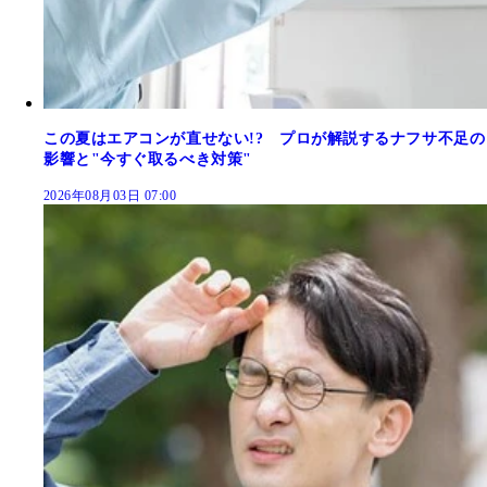
この夏はエアコンが直せない!? プロが解説するナフサ不足の
影響と"今すぐ取るべき対策"
2026年08月03日 07:00