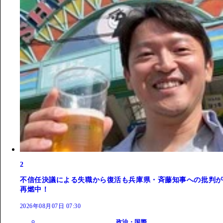
2
不信任決議による失職から復活も兵庫県・斉藤知事への批判が
再燃中！
2026年08月07日 07:30
政治・国際