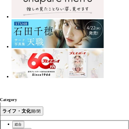
Category
ライフ・文化
開/閉
総合