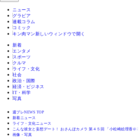
ニュース
グラビア
連載コラム
コミック
キン肉マン
新しいウィンドウで開く
新着
エンタメ
スポーツ
クルマ
ライフ・文化
社会
政治・国際
経済・ビジネス
IT・科学
写真
週プレNEWS TOP
新着ニュース
ライフ・文化ニュース
こんな彼女と妄想デート！ おさんぽカメラ 第４５回 「小松崎絵理香＠
画像・写真