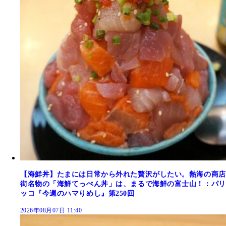
【海鮮丼】たまには日常から外れた贅沢がしたい。熱海の商店
街名物の「海鮮てっぺん丼」は、まるで海鮮の富士山！：パリ
ッコ『今週のハマりめし』第250回
2026年08月07日 11:40