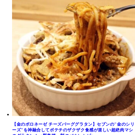
【金のボロネーゼ チーズバーググラタン】セブンの"金のシリ
ーズ"を神融合してポテチのザクザク食感が楽しい超絶肉マシ