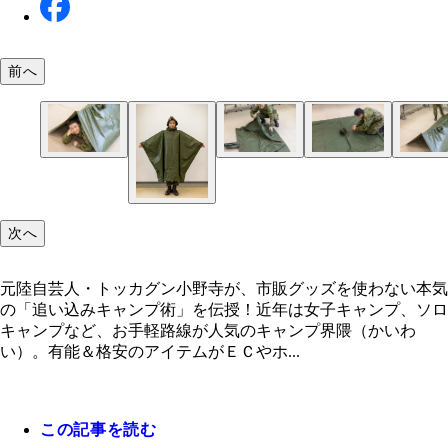
前へ
②広げると
③大きな長方形に
④下にロープを通して、両端を木にくくりつければ
野草で防虫！ ドクダミスプレー
①焼酎のボトルに防虫効果のあるドクダミを入れひ
②スプレーボトルに移し替えれば天然防虫スプレー
簡単に着火！ ガム電池ライター ①ガムの包み紙
②包み紙を画像の形に切る
③電池の両端に銀の面をくっつけると銀紙に電気が
炊飯も可能！ ツナ缶コンロ ①ツナ缶に直径1㎝
②空き缶の上部を切り離し、酸素を取り込むための
③①の上に②を置き、ティッシュを穴に詰めて完成
④ガム電池ライターで着火！ 火は４０分ほど持続
ワイルドな味？ タンポポコーヒー ①根ごと掘り
②天日で乾燥させる
③細かく粉砕する
④焙煎する
⑤コーヒーフィルターに入れ、お湯を注ぐ
⑥タンポポコーヒーの完成！ ノンカフェインで飲
テントに大変身！ 市販のポンチョやブルーシート
漬ける
成！ 焼酎がなければ消毒液など強いアルコールで
を用意
り、中央部分が高熱になり紙の面が着火！ アルミ
開ける
込みを入れる
ため、空き缶にお米と水を入れて炊飯も可能だ
し、土を洗い落とす
すい味だ
代用可
Ｋ。レモングラスやミントでも効果アリ！
ルとティッシュなどの紙でも代用できる
次へ
元陸自芸人・トッカグン小野寺が、市販グッズを使わない本気
の「追い込みキャンプ術」を伝授！近年は女子キャンプ、ソロ
キャンプなど、お手軽路線が人気のキャンプ界隈（かいわ
い）。有能＆格安のアイテムがＥＣやホ...
この記事を読む
レンジャー式！ ポンチョテント ①レンジャー隊