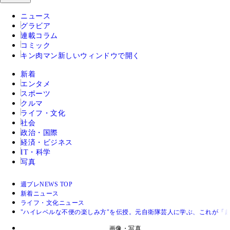
ニュース
グラビア
連載コラム
コミック
キン肉マン
新しいウィンドウで開く
新着
エンタメ
スポーツ
クルマ
ライフ・文化
社会
政治・国際
経済・ビジネス
IT・科学
写真
週プレNEWS TOP
新着ニュース
ライフ・文化ニュース
"ハイレベルな不便の楽しみ方"を伝授。元自衛隊芸人に学ぶ、これが「
画像・写真