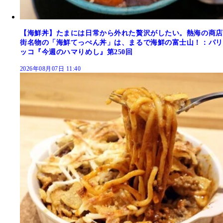
【海鮮丼】たまには日常から外れた贅沢がしたい。熱海の商店
街名物の「海鮮てっぺん丼」は、まるで海鮮の富士山！：パリ
ッコ『今週のハマりめし』第250回
2026年08月07日 11:40