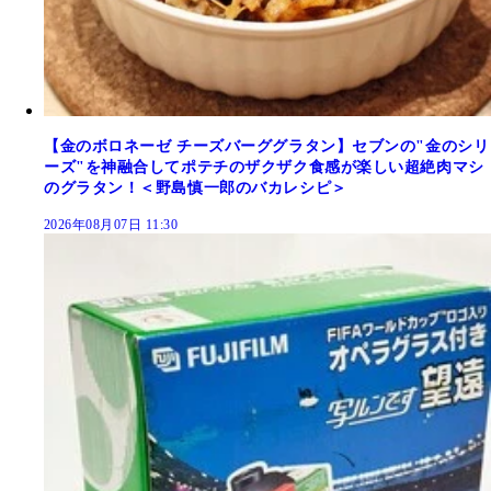
【金のボロネーゼ チーズバーググラタン】セブンの"金のシリ
ーズ"を神融合してポテチのザクザク食感が楽しい超絶肉マシ
のグラタン！＜野島慎一郎のバカレシピ＞
2026年08月07日 11:30