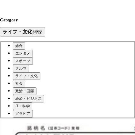
Category
ライフ・文化
開/閉
総合
エンタメ
スポーツ
クルマ
ライフ・文化
社会
政治・国際
経済・ビジネス
IT・科学
グラビア