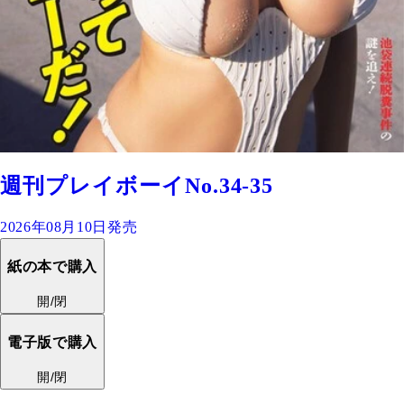
週刊プレイボーイNo.34-35
2026年08月10日発売
紙の本で購入
開/閉
電子版で購入
開/閉