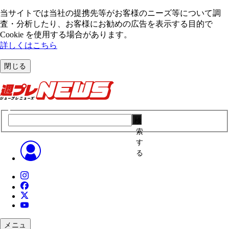
当サイトでは当社の提携先等がお客様のニーズ等について調
査・分析したり、お客様にお勧めの広告を表⽰する⽬的で
Cookie を使⽤する場合があります。
詳しくはこちら
閉じる
検
索
す
る
メニュ