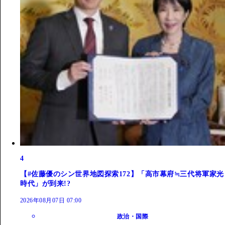
4
【#佐藤優のシン世界地図探索172】「高市幕府≒三代将軍家光
時代」が到来!?
2026年08月07日 07:00
政治・国際