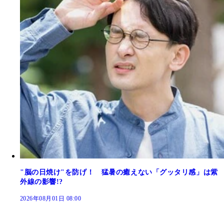
"脳の日焼け"を防げ！ 猛暑の癒えない「グッタリ感」は紫
外線の影響!?
2026年08月01日 08:00