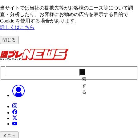
当サイトでは当社の提携先等がお客様のニーズ等について調
査・分析したり、お客様にお勧めの広告を表⽰する⽬的で
Cookie を使⽤する場合があります。
詳しくはこちら
閉じる
検
索
す
る
メニュ