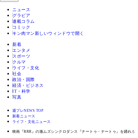
ニュース
グラビア
連載コラム
コミック
キン肉マン
新しいウィンドウで開く
新着
エンタメ
スポーツ
クルマ
ライフ・文化
社会
政治・国際
経済・ビジネス
IT・科学
写真
週プレNEWS TOP
新着ニュース
ライフ・文化ニュース
映画『RRR』の激ムズシンクロダンス『ナートゥ・ナートゥ』を踊れる