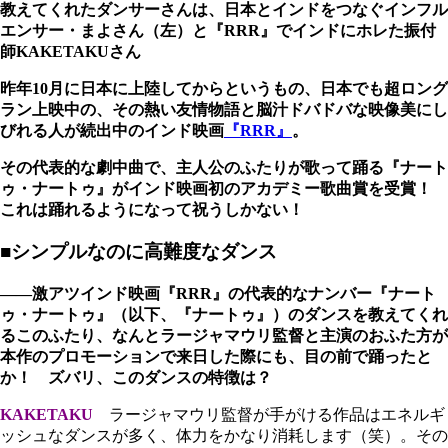
教えてくれたダンサーさんは、日本とインドをつなぐインフル
エンサー・まよさん（左）と『RRR』でインドにホレた振付
師KAKETAKUさん
昨年10月に日本に上陸してからというもの、日本でも超ロング
ラン上映中の、その熱い友情物語と脳汁ドバドバな映像美にし
びれる人が続出中のインド映画
『RRR』
。
その代表的な劇中曲で、主人公のふたりが歌って踊る『ナート
ゥ・ナートゥ』がインド映画初のアカデミー歌曲賞を受賞！
これは踊れるようになって祝うしかない！
■シンプルなのに高難度なダンス
――激アツインド映画『RRR』の代表的なナンバー『ナート
ゥ・ナートゥ』（以下、『ナートゥ』）のダンスを教えてくれ
るこのふたり、なんとラージャマウリ監督と主演のおふた方が
本作のプロモーションで来日した際にも、目の前で踊ったと
か！ ズバリ、このダンスの特徴は？
KAKETAKU
ラージャマウリ監督が手がける作品はエネルギ
ッシュなダンスが多く、体力をかなり消耗します（笑）。その