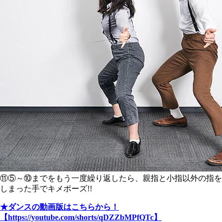
⑪⑤～⑩までをもう一度繰り返したら、親指と小指以外の指を
しまった手でキメポーズ!!
★ダンスの動画版はこちらから！
【https://youtube.com/shorts/qDZZbMPfQTc】