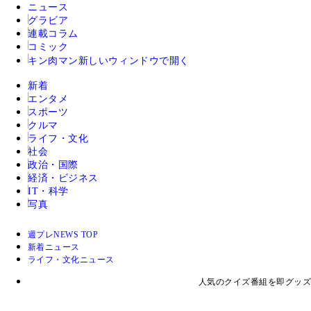
ニュース
グラビア
連載コラム
コミック
キン肉マン
新しいウィンドウで開く
新着
エンタメ
スポーツ
クルマ
ライフ・文化
社会
政治・国際
経済・ビジネス
IT・科学
写真
週プレNEWS TOP
新着ニュース
ライフ・文化ニュース
人気のクイズ番組を即グッズ