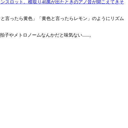
ミリオンスロット。横取り40萬が出たときのアノ音が聞こえてきそ
ナと言ったら黄色」「黄色と言ったらレモン」のようにリズム
メトロノームなんかだと味気ない......。