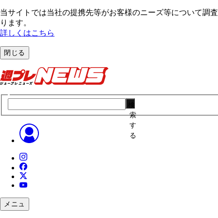
当サイトでは当社の提携先等がお客様のニーズ等について調査・
ります。
詳しくはこちら
閉じる
検
索
す
る
メニュ