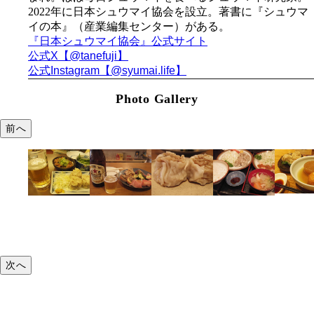
2022年に日本シュウマイ
協会を設立。
著書に『シュウマ
イの本』（
産業編集センター）
がある。
『日本シュウマイ協会』
公式サイト
公式X【@tanefuji】
公式Instagram【@syumai.life】
Photo Gallery
前へ
次へ