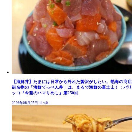
【海鮮丼】たまには日常から外れた贅沢がしたい。熱海の商店
街名物の「海鮮てっぺん丼」は、まるで海鮮の富士山！：パリ
ッコ『今週のハマりめし』第250回
2026年08月07日 11:40