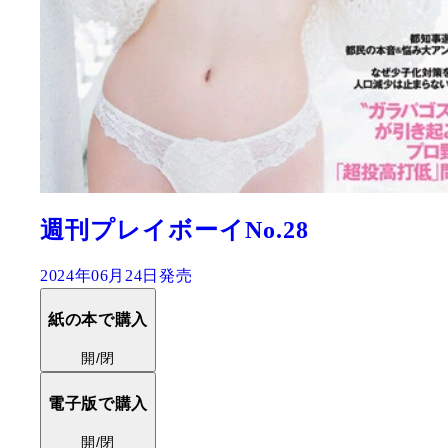
週刊プレイボーイNo.28
2024年06月24日発売
紙の本で購入
開/閉
電子版で購入
開/閉