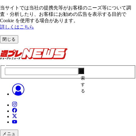
当サイトでは当社の提携先等がお客様のニーズ等について調
査・分析したり、お客様にお勧めの広告を表⽰する⽬的で
Cookie を使⽤する場合があります。
詳しくはこちら
閉じる
検
索
す
る
メニュ