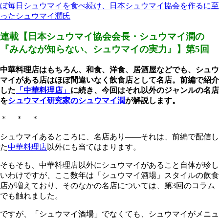
ぼ毎日シュウマイを食べ続け、日本シュウマイ協会を作るに至
ったシュウマイ潤氏
連載【日本シュウマイ協会会長・シュウマイ潤の
『みんなが知らない、シュウマイの実力』】第5回
中華料理店はもちろん、和食、洋食、居酒屋などでも、シュウ
マイがある店はほぼ間違いなく飲食店として名店。前編で紹介
した
「中華料理店」
に続き、今回はそれ以外のジャンルの名店
を
シュウマイ研究家のシュウマイ潤
が解説します。
＊ ＊ ＊
シュウマイあるところに、名店あり――それは、前編で配信し
た
中華料理店
以外にも当てはまります。
そもそも、中華料理店以外にシュウマイがあること自体が珍し
いわけですが、ここ数年は「シュウマイ酒場」スタイルの飲食
店が増えており、そのなかの名店については、第3回のコラム
でも触れました。
ですが、「シュウマイ酒場」でなくても、シュウマイがメニュ