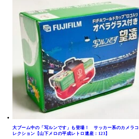
大ブーム中の「写ルンです」も登場！ サッカー系のカメラコ
レクション【山下メロの平成レトロ遺産：123】