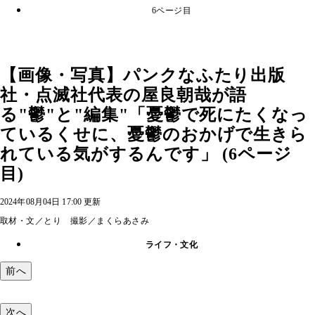
6ページ目
【画像・写真】パンクなふたり出版
社・点滅社代表の屋良朝哉が語
る"鬱"と"編集"「憂鬱で死にたくなっ
ているくせに、憂鬱のおかげで生きら
れている気がするんです」 (6ページ
目)
2024年08月04日 17:00 更新
取材・文／とり 撮影／まくらあさみ
ライフ・文化
前へ
次へ