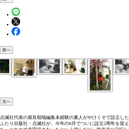
前へ
壁には尊敬するロックミュージシャンの写真が貼ら
次へ
いる
点滅社代表の屋良朝哉編集未経験の素人がやけくそで設立した
ふたり出版社・点滅社が、今年の6月でついに設立2周年を迎え