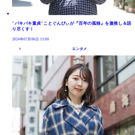
"バキバキ童貞"ことぐんぴぃが『百年の孤独』を激推し＆語
り尽くす！
2024年07月06日 13:00
エンタメ