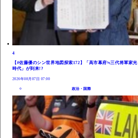
4
【#佐藤優のシン世界地図探索172】「高市幕府≒三代将軍家光
時代」が到来!?
2026年08月07日 07:00
政治・国際