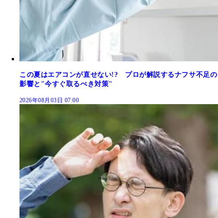
この夏はエアコンが直せない!? プロが解説するナフサ不足の
影響と"今すぐ取るべき対策"
2026年08月03日 07:00