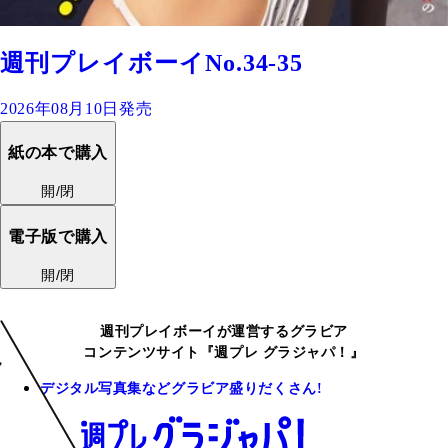
週刊プレイボーイNo.34-35
2026年08月10日発売
紙の本で購入
開/閉
電子版で購入
開/閉
週刊プレイボーイが運営するグラビア
コンテンツサイト『週プレ グラジャパ！』
デジタル写真集などグラビア盛りだくさん!