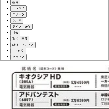
総合
エンタメ
スポーツ
クルマ
ライフ・文化
社会
政治・国際
経済・ビジネス
IT・科学
グラビア