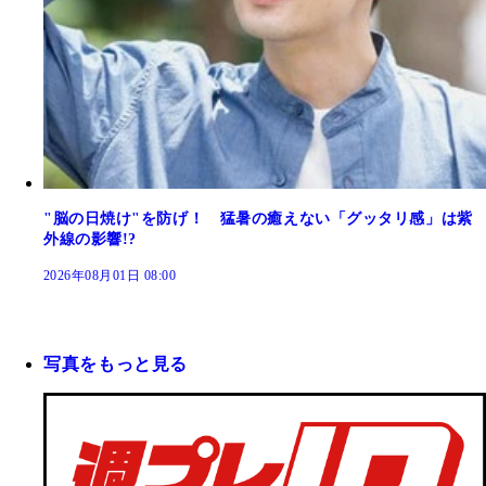
"脳の日焼け"を防げ！ 猛暑の癒えない「グッタリ感」は紫
外線の影響!?
2026年08月01日 08:00
写真をもっと見る