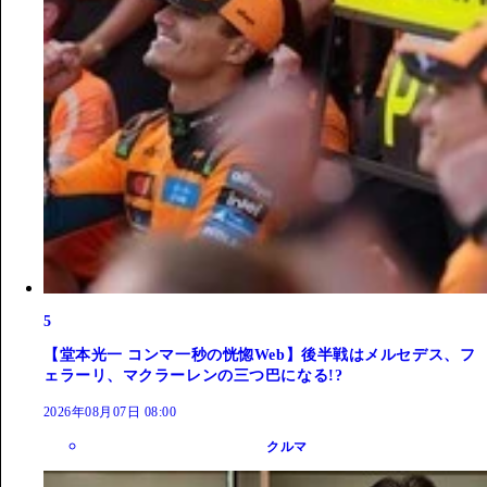
5
【堂本光一 コンマ一秒の恍惚Web】後半戦はメルセデス、フ
ェラーリ、マクラーレンの三つ巴になる!?
2026年08月07日 08:00
クルマ