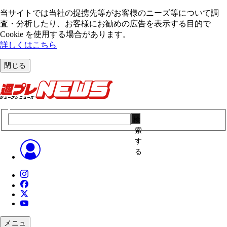
当サイトでは当社の提携先等がお客様のニーズ等について調
査・分析したり、お客様にお勧めの広告を表⽰する⽬的で
Cookie を使⽤する場合があります。
詳しくはこちら
閉じる
検
索
す
る
メニュ