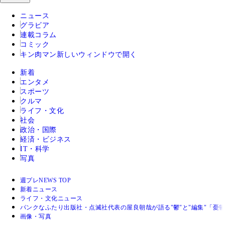
ニュース
グラビア
連載コラム
コミック
キン肉マン
新しいウィンドウで開く
新着
エンタメ
スポーツ
クルマ
ライフ・文化
社会
政治・国際
経済・ビジネス
IT・科学
写真
週プレNEWS TOP
新着ニュース
ライフ・文化ニュース
パンクなふたり出版社・点滅社代表の屋良朝哉が語る"鬱"と"編集"「
画像・写真