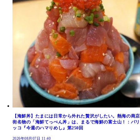
【海鮮丼】たまには日常から外れた贅沢がしたい。熱海の商店
街名物の「海鮮てっぺん丼」は、まるで海鮮の富士山！：パリ
ッコ『今週のハマりめし』第250回
2026年08月07日 11:40