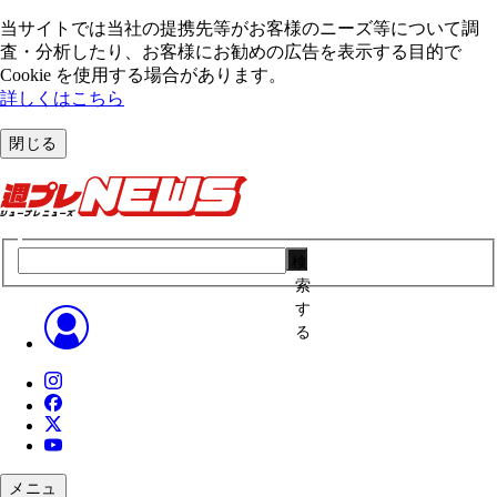
当サイトでは当社の提携先等がお客様のニーズ等について調
査・分析したり、お客様にお勧めの広告を表⽰する⽬的で
Cookie を使⽤する場合があります。
詳しくはこちら
閉じる
検
索
す
る
メニュ