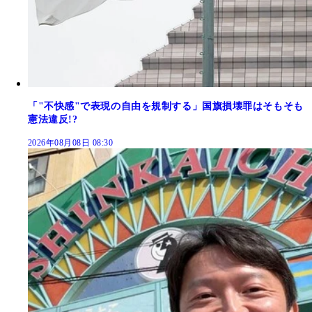
「"不快感"で表現の自由を規制する」国旗損壊罪はそもそも
憲法違反!?
2026年08月08日 08:30