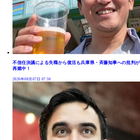
不信任決議による失職から復活も兵庫県・斉藤知事への批判が
再燃中！
2026年08月07日 07:30