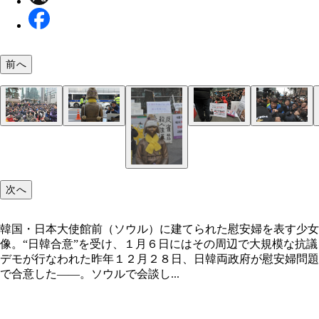
前へ
韓国・日本大使館前（ソウル）に建てられた慰安婦
１月６日、日韓“慰安婦”合意の破棄を求めてソウル
す少女像。“日韓合意”を受け、１月６日にはその周
る日本大使館前に６００～７００人が集まり、大規
大規模な抗議デモが行なわれた
反対集会が行われた
次へ
韓国・日本大使館前（ソウル）に建てられた慰安婦を表す少女
像。“日韓合意”を受け、１月６日にはその周辺で大規模な抗議
デモが行なわれた昨年１２月２８日、日韓両政府が慰安婦問題
で合意した――。ソウルで会談し...