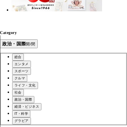
Category
政治・国際
開/閉
総合
エンタメ
スポーツ
クルマ
ライフ・文化
社会
政治・国際
経済・ビジネス
IT・科学
グラビア