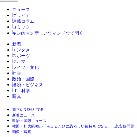
ニュース
グラビア
連載コラム
コミック
キン肉マン
新しいウィンドウで開く
新着
エンタメ
スポーツ
クルマ
ライフ・文化
社会
政治・国際
経済・ビジネス
IT・科学
写真
週プレNEWS TOP
新着ニュース
政治・国際ニュース
韓国・朴大統領が「考えるたびに恐ろしい気持ちになる」…慰安婦問題
画像・写真