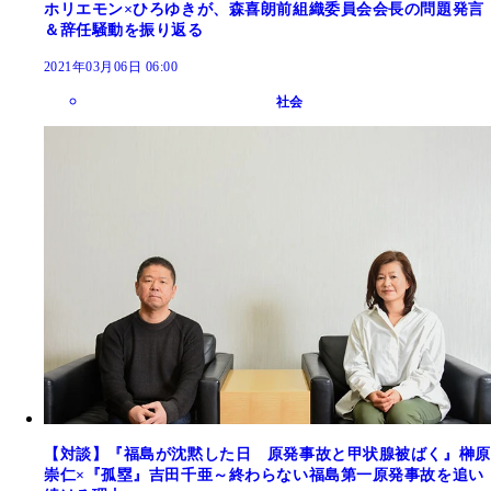
ホリエモン×ひろゆきが、森喜朗前組織委員会会長の問題発言
＆辞任騒動を振り返る
2021年03月06日 06:00
社会
【対談】『福島が沈黙した日 原発事故と甲状腺被ばく』榊原
崇仁×『孤塁』吉田千亜～終わらない福島第一原発事故を追い