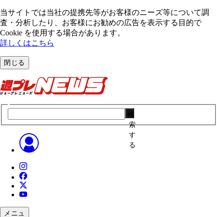
当サイトでは当社の提携先等がお客様のニーズ等について調
査・分析したり、お客様にお勧めの広告を表⽰する⽬的で
Cookie を使⽤する場合があります。
詳しくはこちら
閉じる
検
索
す
る
メニュ