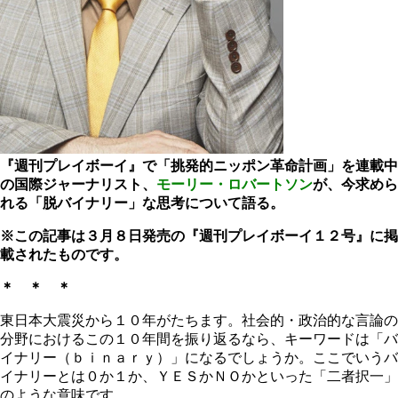
『週刊プレイボーイ』で「挑発的ニッポン革命計画」を連載中
の国際ジャーナリスト、
モーリー・ロバートソン
が、今求めら
れる「脱バイナリー」な思考について語る。
※この記事は３月８日発売の『週刊プレイボーイ１２号』に掲
載されたものです。
＊ ＊ ＊
東日本大震災から１０年がたちます。社会的・政治的な言論の
分野におけるこの１０年間を振り返るなら、キーワードは「バ
イナリー（ｂｉｎａｒｙ）」になるでしょうか。ここでいうバ
イナリーとは０か１か、ＹＥＳかＮＯかといった「二者択一」
のような意味です。