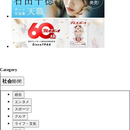
Category
社会
開/閉
総合
エンタメ
スポーツ
クルマ
ライフ・文化