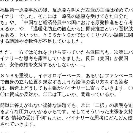
福島第一原発事故の後、反原発を叫んだ左派の主張は極めてバ
イナリーでした。そこには「原発の恩恵を受けてきた自分た
ち」や、「中国など経済発展中の国における原発推進をどう考
えるか」や、「温暖化防止の観点からは原発推進という選択肢
もある」といった、ＹＥＳかＮＯかではくくりづらい話題に関
する議論や柔軟性が不足していました。
ただ、一方ではそれをせせら笑っていた右派陣営も、次第にバ
イナリーな思考を露呈していきました。反日（売国）か愛国
か、安倍政権を支持するかしないか......。
ＳＮＳを重視し、イデオロギーベース、あるいはファンベース
で自身の立ち位置を規定するような論陣の張り方をする論客
は、構造上どうしても主張がバイナリーに寄っていきます。〇
〇に賛成か反対か。〇〇は正しいか、間違っているか。
簡単に答えが出ない複雑な課題でも、常に「二択」の表明を迫
るような圧力がかかるからです。そしてそういった主張を支持
する"情報の受け手側"もまた、バイナリーな思考にどんどん侵
されていきます。