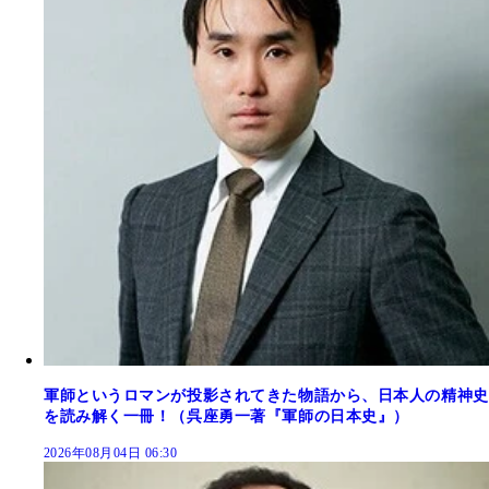
軍師というロマンが投影されてきた物語から、日本人の精神史
を読み解く一冊！（呉座勇一著『軍師の日本史』）
2026年08月04日 06:30