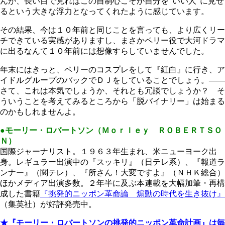
んが、長い目で見ればこの自制心こそが自分を"いい人"に見せ
るという大きな浮力となってくれたように感じています。
その結果、今は１０年前と同じことを言っても、より広くリー
チできている実感がありますし、まさかペリー役で大河ドラマ
に出るなんて１０年前には想像すらしていませんでした。
年末にはきっと、ペリーのコスプレをして『紅白』に行き、ア
イドルグループのバックでＤＪをしていることでしょう。――
さて、これは本気でしょうか、それとも冗談でしょうか？ そ
ういうことを考えてみるところから「脱バイナリー」は始まる
のかもしれませんよ。
●モーリー・ロバートソン（Ｍｏｒｌｅｙ ＲＯＢＥＲＴＳＯ
Ｎ）
国際ジャーナリスト。１９６３年生まれ、米ニューヨーク出
身。レギュラー出演中の『スッキリ』（日テレ系）、『報道ラ
ンナー』（関テレ）、『所さん！大変ですよ』（ＮＨＫ総合）
ほかメディア出演多数。２年半に及ぶ本連載を大幅加筆・再構
成した書籍
『挑発的ニッポン革命論 煽動の時代を生き抜け』
（集英社）が好評発売中。
★『モーリー・ロバートソンの挑発的ニッポン革命計画』は毎