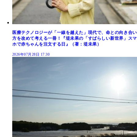
医療テクノロジーが「一線を越えた」現代で、命との向き合い
方を改めて考える一冊！『堤未果の「すばらしい新世界」スマ
ホで赤ちゃんを注文する日』（著：堤未果）
2026年07月28日 17:30