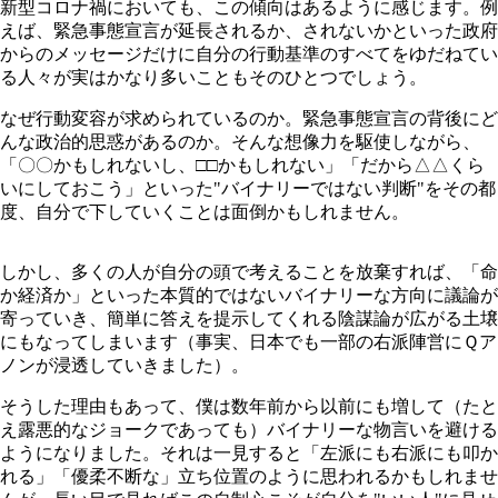
新型コロナ禍においても、この傾向はあるように感じます。例
えば、緊急事態宣言が延長されるか、されないかといった政府
からのメッセージだけに自分の行動基準のすべてをゆだねてい
る人々が実はかなり多いこともそのひとつでしょう。
なぜ行動変容が求められているのか。緊急事態宣言の背後にど
んな政治的思惑があるのか。そんな想像力を駆使しながら、
「〇〇かもしれないし、□□かもしれない」「だから△△くら
いにしておこう」といった"バイナリーではない判断"をその都
度、自分で下していくことは面倒かもしれません。
しかし、多くの人が自分の頭で考えることを放棄すれば、「命
か経済か」といった本質的ではないバイナリーな方向に議論が
寄っていき、簡単に答えを提示してくれる陰謀論が広がる土壌
にもなってしまいます（事実、日本でも一部の右派陣営にＱア
ノンが浸透していきました）。
そうした理由もあって、僕は数年前から以前にも増して（たと
え露悪的なジョークであっても）バイナリーな物言いを避ける
ようになりました。それは一見すると「左派にも右派にも叩か
れる」「優柔不断な」立ち位置のように思われるかもしれませ