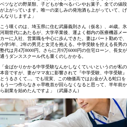
ベツなどの野菜類、子どもが食べるパンやお菓子。全ての値段
が上がっています。唯一の楽しみの発泡酒も上がっていて、げ
んなりしますよ」
こう嘆くのは、埼玉県に住む武藤義則さん（仮名）、46歳。氷
河期世代にあたるが、大学卒業後、運よく都内の医療機器メー
カーに入社、営業職を中心に歩んできた。妻はパート勤めで、
小学5年、2年の男児と女児を抱える。中学受験を控える長男の
塾代は月4万8000円。さらに月9万6000円の住宅ローン、長女が
通うダンススクール代も重くのしかかる。
「金ばかりかかる中学受験なんかしなくていいというのが私の
本音ですが、妻がママ友に影響されて『中学受験、中学受験』
とうるさくて...。でも現実、この物価高ではお金が入る蛇口を
もう一つ作らなきゃ早晩首が回らなくなると思って、半年前か
ら副業を始めたんですよ」（武藤さん）