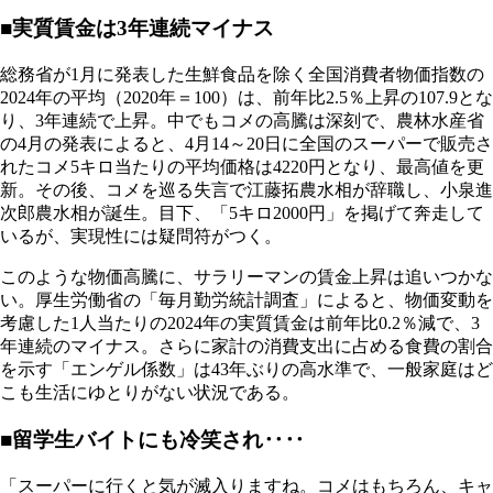
■実質賃金は3年連続マイナス
総務省が1月に発表した生鮮食品を除く全国消費者物価指数の
2024年の平均（2020年＝100）は、前年比2.5％上昇の107.9とな
り、3年連続で上昇。中でもコメの高騰は深刻で、農林水産省
の4月の発表によると、4月14～20日に全国のスーパーで販売さ
れたコメ5キロ当たりの平均価格は4220円となり、最高値を更
新。その後、コメを巡る失言で江藤拓農水相が辞職し、小泉進
次郎農水相が誕生。目下、「5キロ2000円」を掲げて奔走して
いるが、実現性には疑問符がつく。
このような物価高騰に、サラリーマンの賃金上昇は追いつかな
い。厚生労働省の「毎月勤労統計調査」によると、物価変動を
考慮した1人当たりの2024年の実質賃金は前年比0.2％減で、3
年連続のマイナス。さらに家計の消費支出に占める食費の割合
を示す「エンゲル係数」は43年ぶりの高水準で、一般家庭はど
こも生活にゆとりがない状況である。
■留学生バイトにも冷笑され‥‥
「スーパーに行くと気が滅入りますね。コメはもちろん、キャ