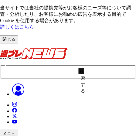
当サイトでは当社の提携先等がお客様のニーズ等について調
査・分析したり、お客様にお勧めの広告を表⽰する⽬的で
Cookie を使⽤する場合があります。
詳しくはこちら
閉じる
検
索
す
る
メニュ