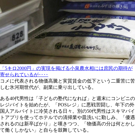
「5キロ2000円」の実現を掲げる小泉農水相には庶民の期待が
寄せられているが‥‥
コメに代表される物価高騰と実質賃金の低下という二重苦に苦
しむ氷河期世代が、副業に乗り出している。
ある40代男性は「子どもの塾代になれば」と週末にコンビニの
レジバイトを始めたが、「POSレジ」に悪戦苦闘し、年下の外
国人アルバイトに冷笑される日々。別の50代男性はスキマバイ
トアプリを使ってホテルでの清掃業や皿洗いに勤しみ、「優遇
されるのは新卒ばかり」と嘆きつつ、「物価高の分は何とかし
て働くしかない」と自らを鼓舞している。