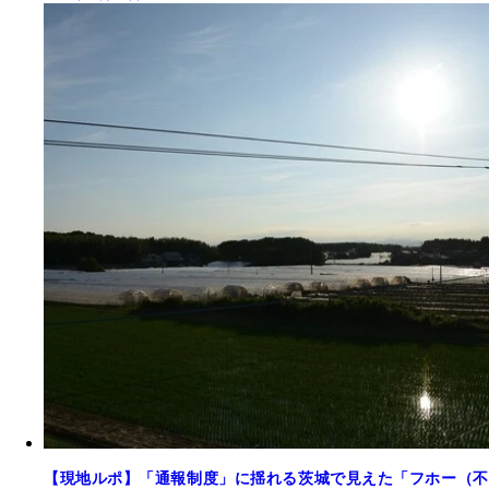
【現地ルポ】「通報制度」に揺れる茨城で見えた「フホー（不