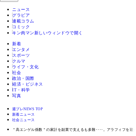
ニュース
グラビア
連載コラム
コミック
キン肉マン
新しいウィンドウで開く
新着
エンタメ
スポーツ
クルマ
ライフ・文化
社会
政治・国際
経済・ビジネス
IT・科学
写真
週プレNEWS TOP
新着ニュース
社会ニュース
＂高エンゲル係数＂の家計を副業で支えるも多難‥‥。アラフィフを迎