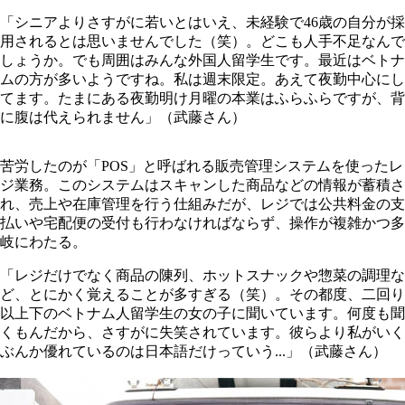
「シニアよりさすがに若いとはいえ、未経験で46歳の自分が採
用されるとは思いませんでした（笑）。どこも人手不足なんで
しょうか。でも周囲はみんな外国人留学生です。最近はベトナ
ムの方が多いようですね。私は週末限定。あえて夜勤中心にし
てます。たまにある夜勤明け月曜の本業はふらふらですが、背
に腹は代えられません」（武藤さん）
苦労したのが「POS」と呼ばれる販売管理システムを使ったレ
ジ業務。このシステムはスキャンした商品などの情報が蓄積さ
れ、売上や在庫管理を行う仕組みだが、レジでは公共料金の支
払いや宅配便の受付も行わなければならず、操作が複雑かつ多
岐にわたる。
「レジだけでなく商品の陳列、ホットスナックや惣菜の調理な
ど、とにかく覚えることが多すぎる（笑）。その都度、二回り
以上下のベトナム人留学生の女の子に聞いています。何度も聞
くもんだから、さすがに失笑されています。彼らより私がいく
ぶんか優れているのは日本語だけっていう...」（武藤さん）