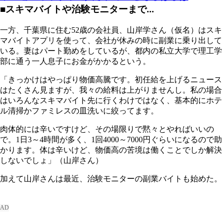
■スキマバイトや治験モニターまで...
一方、千葉県に住む52歳の会社員、山岸学さん（仮名）はスキ
マバイトアプリを使って、会社が休みの時に副業に乗り出して
いる。妻はパート勤めをしているが、都内の私立大学で理工学
部に通う一人息子にお金がかかるという。
「きっかけはやっぱり物価高騰です。初任給を上げるニュース
はたくさん見ますが、我々の給料は上がりませんし。私の場合
はいろんなスキマバイト先に行くわけではなく、基本的にホテ
ル清掃かファミレスの皿洗いに絞ってます。
肉体的には辛いですけど、その場限りで黙々とやればいいの
で。1日3～4時間が多く、1回4000～7000円ぐらいになるので助
かります。体は辛いけど、物価高の苦境は働くことでしか解決
しないでしょ」（山岸さん）
加えて山岸さんは最近、治験モニターの副業バイトも始めた。