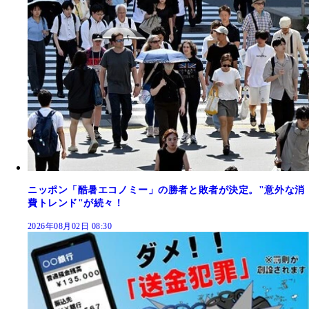
ニッポン「酷暑エコノミー」の勝者と敗者が決定。"意外な消
費トレンド"が続々！
2026年08月02日 08:30