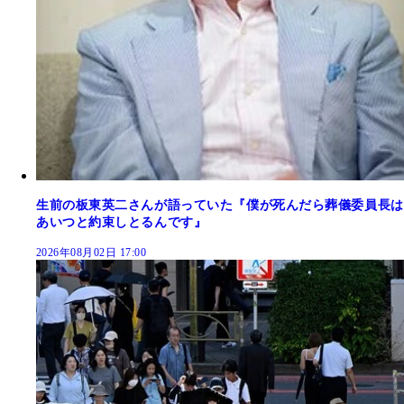
生前の板東英二さんが語っていた『僕が死んだら葬儀委員長は
あいつと約束しとるんです』
2026年08月02日 17:00