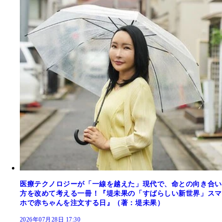
医療テクノロジーが「一線を越えた」現代で、命との向き合い
方を改めて考える一冊！『堤未果の「すばらしい新世界」スマ
ホで赤ちゃんを注文する日』（著：堤未果）
2026年07月28日 17:30