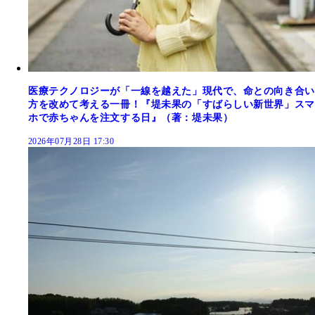
医療テクノロジーが「一線を越えた」現代で、命との向き合い
方を改めて考える一冊！『堤未果の「すばらしい新世界」スマ
ホで赤ちゃんを注文する日』（著：堤未果）
2026年07月28日 17:30