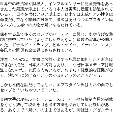
世界中の政治家や財界人、インフルエンサーに児童売春をあっ
せんした疑惑が浮上している（本人は実際に幾度も訴追されて
いる）。日本を含むアジア以上に、欧米では未成年との性交は
侮蔑だけでなく非難の対象で、濃淡はありつつエプスタイン氏
をハブに世界中の大物が疑いをもたれている。
保有する島で多くのセレブがパーティーに興じ、あやうげな遊
びに熱中していた（ようにしか見えない）多数の写真が公開さ
れた。ドナルド・トランプ、ビル・ゲイツ、イーロン・マスク
各氏との関係も全世界にさらされている。
注意したいのは、文書に名前が出ても犯罪に加担したと断言は
できない点だ。日本人の名前もあり、「なぜ日本メディアは報
道しないのだ」と怒る人もいるが、おそらく確定的な証拠がな
く、決定打に欠けるというのがほんとうのところだろう。
しかも性的な話だけではない。エプスタイン氏はカネの面でも
セレブと＂いちゃついて＂いた。
金融大手のJPモルガン・チェースは、どうやら規制当局の制裁
をくぐり抜けて現金を引き出す方法を助言していた疑いがあ
る。あくまで「疑い」のままではあるが、同社はエグゼクティ