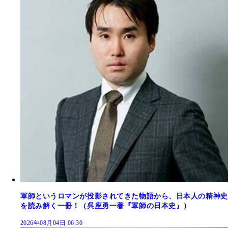
軍師というロマンが投影されてきた物語から、日本人の精神史
を読み解く一冊！（呉座勇一著『軍師の日本史』）
2026年08月04日 06:30