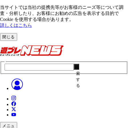
当サイトでは当社の提携先等がお客様のニーズ等について調
査・分析したり、お客様にお勧めの広告を表⽰する⽬的で
Cookie を使⽤する場合があります。
詳しくはこちら
閉じる
検
索
す
る
メニュ