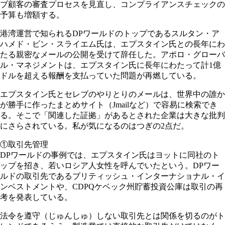
ブ顧客の審査プロセスを見直し、コンプライアンスチェックの
予算も増額する。
港湾運営で知られるDPワールドのトップであるスルタン・ア
ハメド・ビン・スライエム氏は、エプスタイン氏との長年にわ
たる親密なメールの公開を受けて辞任した。アポロ・グローバ
ル・マネジメントは、エプスタイン氏に長年にわたって計1億
ドルを超える報酬を支払っていた問題が再燃している。
エプスタイン氏とセレブのやりとりのメールは、世界中の誰か
が勝手に作ったまとめサイト（Jmailなど）で容易に検索でき
る。そこで「関連した証拠」があるとされた企業は大きな批判
にさらされている。私が気になるのはつぎの2点だ。
①取引先管理
DPワールドの事例では、エプスタイン氏はヨットに同社のト
ップを招き、若いロシア人女性を呼んでいたという。DPワー
ルドの取引先であるブリティッシュ・インターナショナル・イ
ンベストメントや、CDPQケベック州貯蓄投資公庫は取引の再
考を発表している。
法令を遵守（じゅんしゅ）しない取引先とは関係を切るのがト