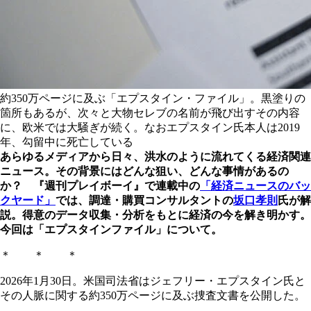
約350万ページに及ぶ「エプスタイン・ファイル」。黒塗りの
箇所もあるが、次々と大物セレブの名前が飛び出すその内容
に、欧米では大騒ぎが続く。なおエプスタイン氏本人は2019
年、勾留中に死亡している
あらゆるメディアから日々、洪水のように流れてくる経済関連
ニュース。その背景にはどんな狙い、どんな事情があるの
か？ 『週刊プレイボーイ』で連載中の
「経済ニュースのバッ
クヤード」
では、調達・購買コンサルタントの
坂口孝則
氏が解
説。得意のデータ収集・分析をもとに経済の今を解き明かす。
今回は「エプスタインファイル」について。
＊ ＊ ＊
2026年1月30日。米国司法省はジェフリー・エプスタイン氏と
その人脈に関する約350万ページに及ぶ捜査文書を公開した。