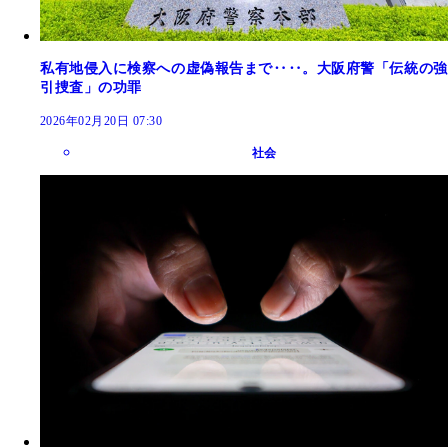
私有地侵入に検察への虚偽報告まで‥‥。大阪府警「伝統の強
引捜査」の功罪
2026年02月20日 07:30
社会