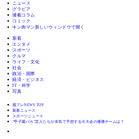
ニュース
グラビア
連載コラム
コミック
キン肉マン
新しいウィンドウで開く
新着
エンタメ
スポーツ
クルマ
ライフ・文化
社会
政治・国際
経済・ビジネス
IT・科学
写真
週プレNEWS TOP
新着ニュース
スポーツニュース
“甲子園バカ”芸人たちが本気で予想する今大会の優勝チームは？