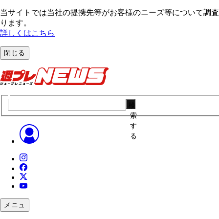
当サイトでは当社の提携先等がお客様のニーズ等について調査・
ります。
詳しくはこちら
閉じる
検
索
す
る
メニュ