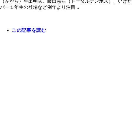
（左から）早出明弘、藤田憲右（トータルテンボス）、いけだ
パー１年生の登場など例年より注目...
この記事を読む