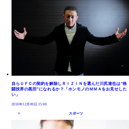
自らＵＦＣの契約を解除しＲＩＺＩＮを選んだ川尻達也は“格
闘技界の黒田”になれるか？「ホンモノのＭＭＡをお見せした
い」
2016年12月09日 15:00
スポーツ