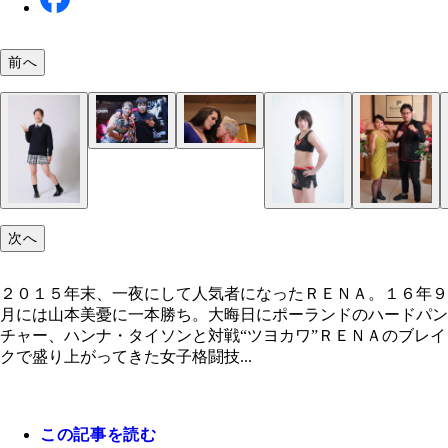
前へ
女子ＭＭＡ団体の最大手「インヴィクタＦＣ」の現
１８６㎝、９０㎏と規格外の柔術世界王者ギャビ・
王者、浜崎朱加（右）。ＲＥＮＡ（左）がＭＭＡデ
シア（ブラジル）は大晦日、おん年５２歳の“ミス
ーするにあたり、浜崎の指導も受けた
子プロレス”神取忍（右）と対戦（ｃ）Ｍｉｃｈｉ
ｏｎｅｋａｗａ
次へ
２０１５年末、一夜にして人気者になったＲＥＮＡ。１６年９
月には山本美憂に一本勝ち。大晦日にポーランドのハードパン
チャー、ハンナ・タイソンと対戦“ツヨカワ”ＲＥＮＡのブレイ
クで盛り上がってきた女子格闘技...
この記事を読む