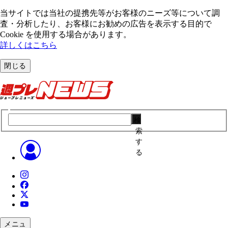
当サイトでは当社の提携先等がお客様のニーズ等について調
査・分析したり、お客様にお勧めの広告を表⽰する⽬的で
Cookie を使⽤する場合があります。
詳しくはこちら
閉じる
検
索
す
る
メニュ