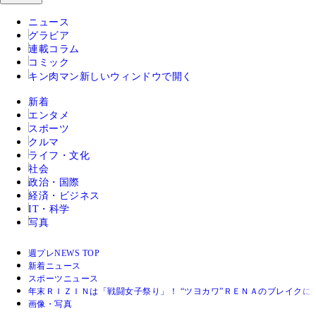
ニュース
グラビア
連載コラム
コミック
キン肉マン
新しいウィンドウで開く
新着
エンタメ
スポーツ
クルマ
ライフ・文化
社会
政治・国際
経済・ビジネス
IT・科学
写真
週プレNEWS TOP
新着ニュース
スポーツニュース
年末ＲＩＺＩＮは「戦闘女子祭り」！ “ツヨカワ”ＲＥＮＡのブレイクに
画像・写真