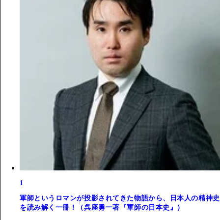
1
軍師というロマンが投影されてきた物語から、日本人の精神史
を読み解く一冊！（呉座勇一著『軍師の日本史』）