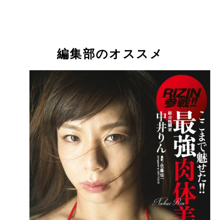
２０１５年末、一夜にして人気者になったＲＥＮＡ
２０１５年末、一夜にして人気者になったＲＥＮＡ
６年９月には山本美憂に一本勝ち。大晦日にポーラ
６年９月には山本美憂に一本勝ち。大晦日にポーラ
のハードパンチャー、ハンナ・タイソンと対戦
のハードパンチャー、ハンナ・タイソンと対戦
ＭＭＡ２戦目となる大晦日、山本美憂は米「キング
ブ・ザ・ケージ」王者アンディ・ウィンと対戦
桜庭和志も認めた逸材、村田夏南子。２９日、デビ
浅倉カンナはレスリング力と柔術の技術が強みの女
朱里はプロレスとキックボクシングのタイトルを獲
格闘技大好き芸人「アルコ＆ピース」の平子祐希氏
この肉体にして、スマホのケースが白雪姫だったり
５戦目にして現パンクラス王者、中井りんに挑戦。
生ファイター。２９日にジョシュ・バーネットの秘
今年ＭＭＡデビューし勝利。フィリピンと日本のハ
（右）と格闘技を撮り続けたきたフォトグラファー
子力も高いブラジルのギャビ・ガルシア。
編集部のオススメ
ＺＩＮ女子最強決定戦といえる
子アリーシャ・ガルシアと対戦
高幸子氏