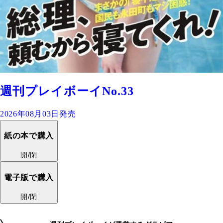
週刊プレイボーイNo.33
2026年08月03日発売
紙の本で購入
開/閉
電子版で購入
開/閉