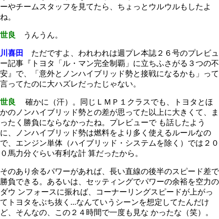
ーやチームスタッフを見てたら、ちょっとウルウルもしたよ
ね。
世良
うんうん。
川喜田
ただですよ、われわれは週プレ本誌２６号のプレビュ
ー記事『トヨタ「ル・マン完全制覇」に立ちふさがる３つの不
安』で、「意外とノンハイブリッド勢と接戦になるかも」って
言ってたのに大ハズレだったじゃない。
世良
確かに（汗）。同じＬＭＰ１クラスでも、トヨタとほ
かのノンハイブリッド勢との差が思ってた以上に大きくて、ま
ったく勝負にならなかったね。プレビューで も話したよう
に、ノンハイブリッド勢は燃料をより多く使えるルールなの
で、エンジン単体（ハイブリッド・システムを除く）では２０
０馬力分ぐらい有利な計 算だったから。
そのあり余るパワーがあれば、長い直線の後半のスピード差で
勝負できる。あるいは、セッティングでパワーの余裕を空力の
ダウ ンフォースに振れば、コーナーリングスピードが上がっ
てトヨタをぶち抜く...なんていうシーンを想定してたんだけ
ど、そんなの、この２４時間で一度も見な かったな（笑）。