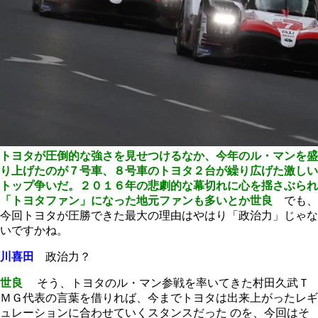
トヨタが圧倒的な強さを見せつけるなか、今年のル・マンを盛
り上げたのが７号車、８号車のトヨタ２台が繰り広げた激しい
トップ争いだ。２０１６年の悲劇的な幕切れに心を揺さぶられ
「トヨタファン」になった地元ファンも多いとか
世良
でも、
今回トヨタが圧勝できた最大の理由はやはり「政治力」じゃな
いですかね。
川喜田
政治力？
世良
そう、トヨタのル・マン参戦を率いてきた村田久武Ｔ
ＭＧ代表の言葉を借りれば、今までトヨタは出来上がったレギ
ュレーションに合わせていくスタンスだった のを、今回はそ