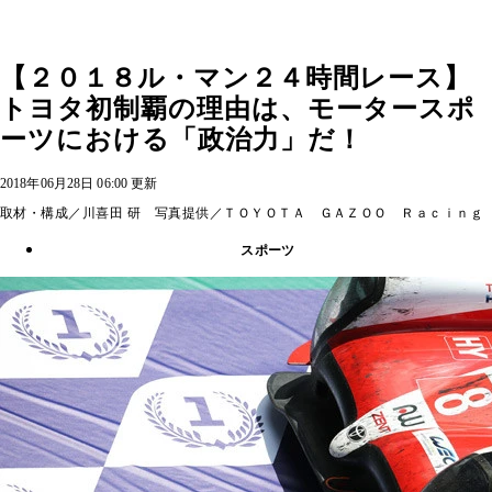
【２０１８ル・マン２４時間レース】
トヨタ初制覇の理由は、モータースポ
ーツにおける「政治力」だ！
2018年06月28日 06:00 更新
取材・構成／川喜田 研 写真提供／ＴＯＹＯＴＡ ＧＡＺＯＯ Ｒａｃｉｎｇ
スポーツ