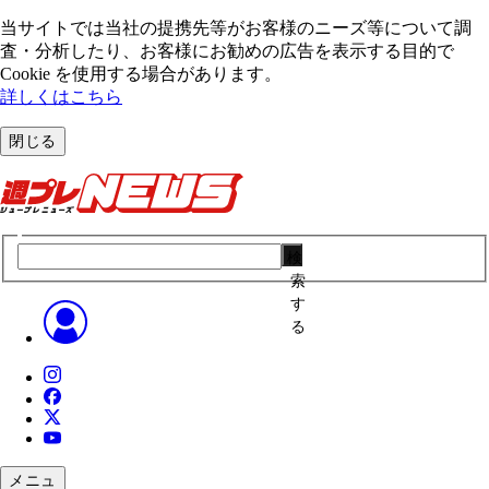
当サイトでは当社の提携先等がお客様のニーズ等について調
査・分析したり、お客様にお勧めの広告を表⽰する⽬的で
Cookie を使⽤する場合があります。
詳しくはこちら
閉じる
検
索
す
る
メニュ