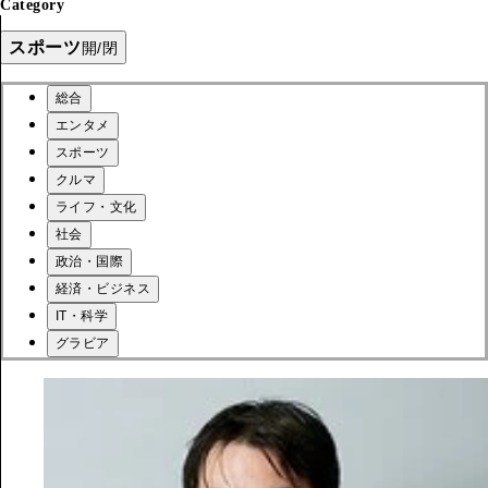
Category
スポーツ
開/閉
総合
エンタメ
スポーツ
クルマ
ライフ・文化
社会
政治・国際
経済・ビジネス
IT・科学
グラビア