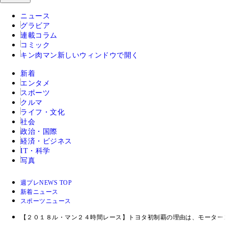
ニュース
グラビア
連載コラム
コミック
キン肉マン
新しいウィンドウで開く
新着
エンタメ
スポーツ
クルマ
ライフ・文化
社会
政治・国際
経済・ビジネス
IT・科学
写真
週プレNEWS TOP
新着ニュース
スポーツニュース
【２０１８ル・マン２４時間レース】トヨタ初制覇の理由は、モーター