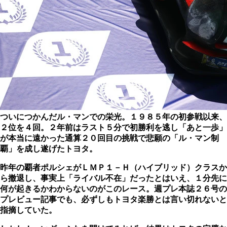
ついにつかんだル・マンでの栄光。１９８５年の初参戦以来、
２位を４回。２年前はラスト５分で初勝利を逃し「あと一歩」
が本当に遠かった
通算２０回目の挑戦で悲願の「ル・マン制
覇」を成し遂げたトヨタ。
昨年の覇者ポルシェがＬＭＰ１－Ｈ（ハイブリッド）クラスか
ら撤退し、事実上「ライバル不在」だったとはいえ、１分先に
何が起きるかわからないのがこのレース。週プレ本誌２６号の
プレビュー記事でも、必ずしもトヨタ楽勝とは言い切れないと
指摘していた。