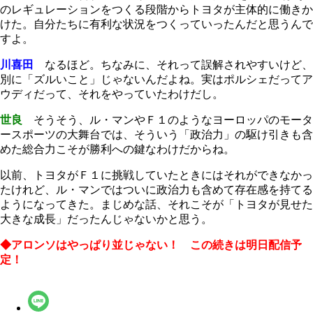
のレギュレーションをつくる段階からトヨタが主体的に働きか
けた。自分たちに有利な状況をつくっていったんだと思うんで
すよ。
川喜田
なるほど。ちなみに、それって誤解されやすいけど、
別に「ズルいこと」じゃないんだよね。実はポルシェだってア
ウディだって、それをやっていたわけだし。
世良
そうそう、ル・マンやＦ１のようなヨーロッパのモータ
ースポーツの大舞台では、そういう「政治力」の駆け引きも含
めた総合力こそが勝利への鍵なわけだからね。
以前、トヨタがＦ１に挑戦していたときにはそれができなかっ
たけれど、ル・マンではついに政治力も含めて存在感を持てる
ようになってきた。まじめな話、それこそが「トヨタが見せた
大きな成長」だったんじゃないかと思う。
◆アロンソはやっぱり並じゃない！ この続きは明日配信予
定！