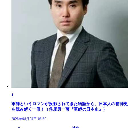
1
軍師というロマンが投影されてきた物語から、日本人の精神史
を読み解く一冊！（呉座勇一著『軍師の日本史』）
2026年08月04日 06:30