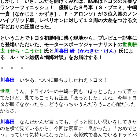
しかし！ いざ、ふたを開けてみれば、結果はトヨタの完璧な
ワンツーフィニッシュ！ 優勝した８号車（Ｓ・ブエミ、中嶋
一貴［なかじま・かずき］、Ｆ・アロンソ）が３位入賞のノン
ハイブリッド車、レベリオンに対して１２周の大差をつける文
字どおりの圧勝だった。
ということでトヨタ初勝利に沸く現地から、プレビュー記事に
も登場いただいた、モータースポーツジャーナリストの
世良耕
太（せら・こうた）
氏と
川喜田 研（かわきた・けん）
氏によ
る「ル・マン総括＆懺悔対談」をお届けする！
＊ ＊ ＊
川喜田
いやあ、ついに勝ちましたねえトヨタ！
世良
うん、ドライバーの中嶋一貴も「ほっとした」って言っ
てたけど、見てるこっちも正直「ほっとした」よね。今年トヨ
タが勝てなかったら、どうなっちゃうんだろう...と心配だった
からさ。
川喜田
なんだかんだ言っても、ずっと悔しい思いをしてきた
のを横で見ているから、今回は素直に「良かった」「おめでと
う」っていう気持ちになったし、表彰式で喜んでいるドライバ