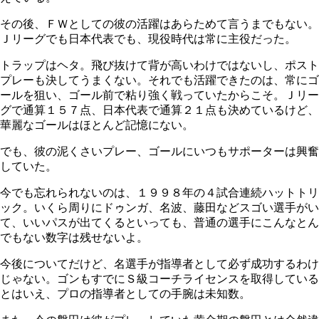
その後、ＦＷとしての彼の活躍はあらためて言うまでもない。
Ｊリーグでも日本代表でも、現役時代は常に主役だった。
トラップはヘタ。飛び抜けて背が高いわけではないし、ポスト
プレーも決してうまくない。それでも活躍できたのは、常にゴ
ールを狙い、ゴール前で粘り強く戦っていたからこそ。Ｊリー
グで通算１５７点、日本代表で通算２１点も決めているけど、
華麗なゴールはほとんど記憶にない。
でも、彼の泥くさいプレー、ゴールにいつもサポーターは興奮
していた。
今でも忘れられないのは、１９９８年の４試合連続ハットトリ
ック。いくら周りにドゥンガ、名波、藤田などスゴい選手がい
て、いいパスが出てくるといっても、普通の選手にこんなとん
でもない数字は残せないよ。
今後についてだけど、名選手が指導者として必ず成功するわけ
じゃない。ゴンもすでにＳ級コーチライセンスを取得している
とはいえ、プロの指導者としての手腕は未知数。