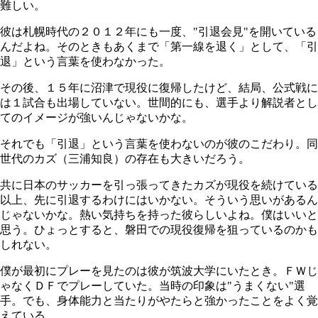
難しい。
彼は札幌時代の２０１２年にも一度、"引退会見"を開いている
んだよね。そのときもあくまで「第一線を退く」として、「引
退」という言葉を使わなかった。
その後、１５年に沼津で現役に復帰したけど、結局、公式戦に
は１試合も出場していない。世間的にも、選手より解説者とし
てのイメージが強いんじゃないかな。
それでも「引退」という言葉を使わないのが彼のこだわり。同
世代のカズ（三浦知良）の存在も大きいだろう。
共に日本のサッカーを引っ張ってきたカズが現役を続けている
以上、先に引退するわけにはいかない。そういう思いがあるん
じゃないかな。熱い気持ちを持った彼らしいよね。僕はいいと
思う。ひょっとすると、磐田での現役復帰を狙っているのかも
しれない。
僕が最初にプレーを見たのは彼が筑波大学にいたとき。ＦＷじ
ゃなくＤＦでプレーしていた。当時の印象は"うまくない"選
手。でも、身体能力と当たりがやたらと強かったことをよく覚
えている。