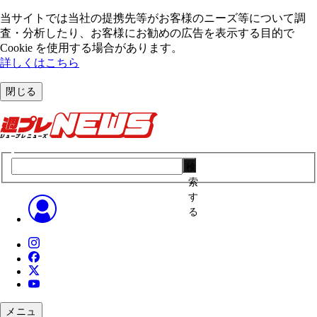
当サイトでは当社の提携先等がお客様のニーズ等について調
査・分析したり、お客様にお勧めの広告を表⽰する⽬的で
Cookie を使⽤する場合があります。
詳しくはこちら
閉じる
検
索
す
る
メニュ