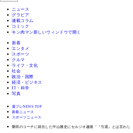
ニュース
グラビア
連載コラム
コミック
キン肉マン
新しいウィンドウで開く
新着
エンタメ
スポーツ
クルマ
ライフ・文化
社会
政治・国際
経済・ビジネス
IT・科学
写真
週プレNEWS TOP
新着ニュース
スポーツニュース
磐田のコーチに就任した中山雅史にセルジオ越後「『引退』とは言わな