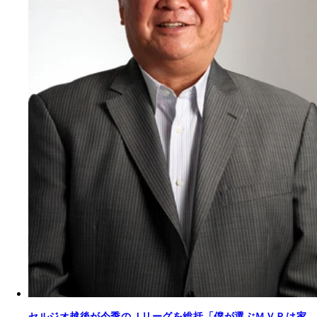
セルジオ越後が今季のＪリーグを総括「僕が選ぶＭＶＰは家