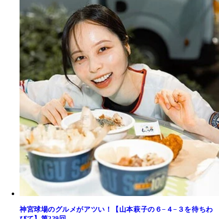
神宮球場のグルメがアツい！【山本萩子の６−４−３を待ちわ
びて】第229回