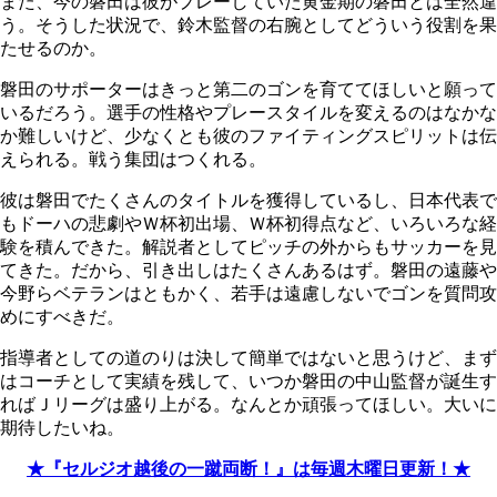
また、今の磐田は彼がプレーしていた黄金期の磐田とは全然違
う。そうした状況で、鈴木監督の右腕としてどういう役割を果
たせるのか。
磐田のサポーターはきっと第二のゴンを育ててほしいと願って
いるだろう。選手の性格やプレースタイルを変えるのはなかな
か難しいけど、少なくとも彼のファイティングスピリットは伝
えられる。戦う集団はつくれる。
彼は磐田でたくさんのタイトルを獲得しているし、日本代表で
もドーハの悲劇やＷ杯初出場、Ｗ杯初得点など、いろいろな経
験を積んできた。解説者としてピッチの外からもサッカーを見
てきた。だから、引き出しはたくさんあるはず。磐田の遠藤や
今野らベテランはともかく、若手は遠慮しないでゴンを質問攻
めにすべきだ。
指導者としての道のりは決して簡単ではないと思うけど、まず
はコーチとして実績を残して、いつか磐田の中山監督が誕生す
ればＪリーグは盛り上がる。なんとか頑張ってほしい。大いに
期待したいね。
★『セルジオ越後の一蹴両断！』は毎週木曜日更新！★