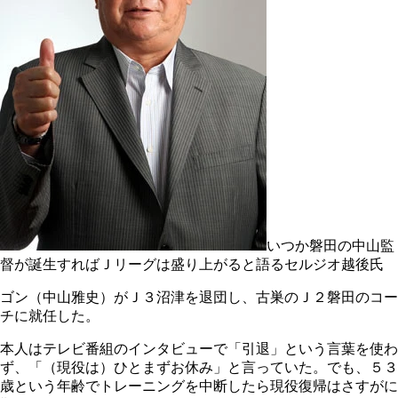
いつか磐田の中山監
督が誕生すればＪリーグは盛り上がると語るセルジオ越後氏
ゴン（中山雅史）がＪ３沼津を退団し、古巣のＪ２磐田のコー
チに就任した。
本人はテレビ番組のインタビューで「引退」という言葉を使わ
ず、「（現役は）ひとまずお休み」と言っていた。でも、５３
歳という年齢でトレーニングを中断したら現役復帰はさすがに