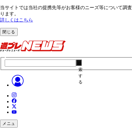
当サイトでは当社の提携先等がお客様のニーズ等について調査・
ります。
詳しくはこちら
閉じる
検
索
す
る
メニュ