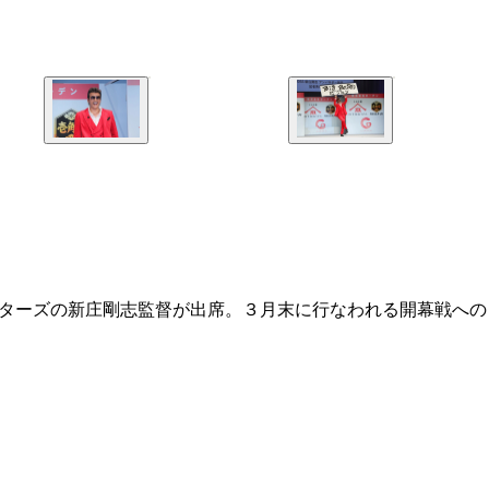
イターズの新庄剛志監督が出席。３月末に行なわれる開幕戦への