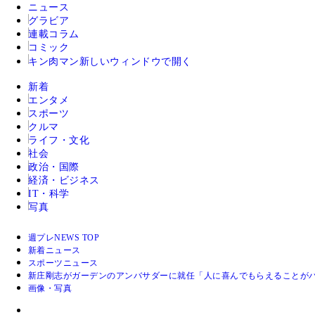
ニュース
グラビア
連載コラム
コミック
キン肉マン
新しいウィンドウで開く
新着
エンタメ
スポーツ
クルマ
ライフ・文化
社会
政治・国際
経済・ビジネス
IT・科学
写真
週プレNEWS TOP
新着ニュース
スポーツニュース
新庄剛志がガーデンのアンバサダーに就任「人に喜んでもらえることが
画像・写真