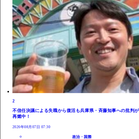
2
不信任決議による失職から復活も兵庫県・斉藤知事への批判が
再燃中！
2026年08月07日 07:30
政治・国際