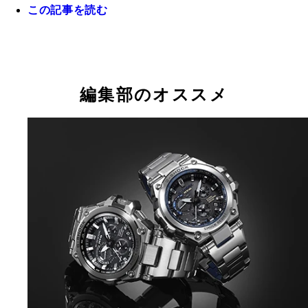
この記事を読む
純金のＧ―ＳＨＯＣＫ コンセプトモデルで世界に
Ｇ－ＳＨＯＣＫの最高峰。 ＭＲＧ－Ｇ１０００Ｂ
Ｇ－ＳＨＯＣＫの最高峰。 ＭＲＧ－Ｇ１０００Ｄ
ボディーをエイジド加工したＭＴＧ－Ｓ１０００Ｖ
メタルが美しく、いつどこでも正確に時を刻める、
つ。ＤＷ－５０００ Ｉｂｅ Ｓｐｅｃｉａｌ ２
ＡＪＲ（３０万円＋税）
ＡＪＲ（２６万円＋税)
ＡＪＦ（１４万５千円＋税）
初・ＧＰＳハイブリッド電波ソーラーを搭載。ＭＴ
５年３月 スイス・バーゼル時計見本市で初お披露
Ｇ１０００Ｄ－１Ａ２ＪＦ（１６万円＋税）
れた。
カシオ計算機・時計戦略部プロモーション室長の上
氏。腕に輝くメタルの重厚感ある時計は世界初・Ｇ
編集部のオススメ
ハイブリッド電波ソーラーを搭載したＭＴＧ－Ｇ１
０Ｄ－１Ａ２ＪＦ