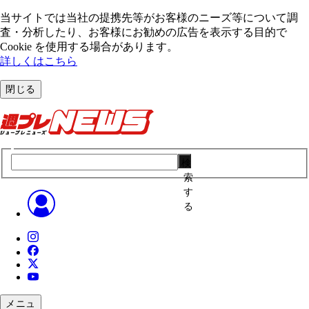
当サイトでは当社の提携先等がお客様のニーズ等について調
査・分析したり、お客様にお勧めの広告を表⽰する⽬的で
Cookie を使⽤する場合があります。
詳しくはこちら
閉じる
検
索
す
る
メニュ