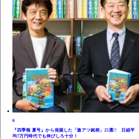
6
『四季報 夏号』から発掘した「激アツ銘柄」25選!! 日経平
均7万円時代でも伸びしろ十分！