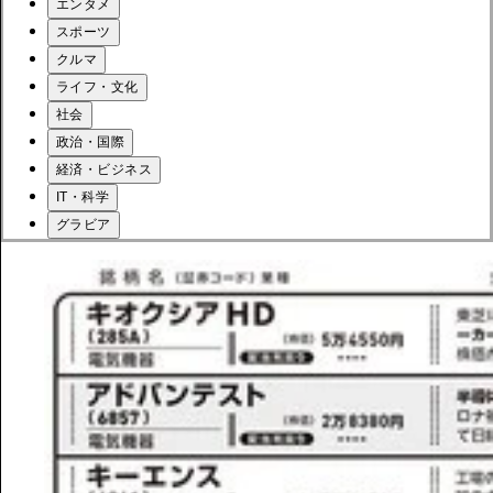
エンタメ
スポーツ
クルマ
ライフ・文化
社会
政治・国際
経済・ビジネス
IT・科学
グラビア