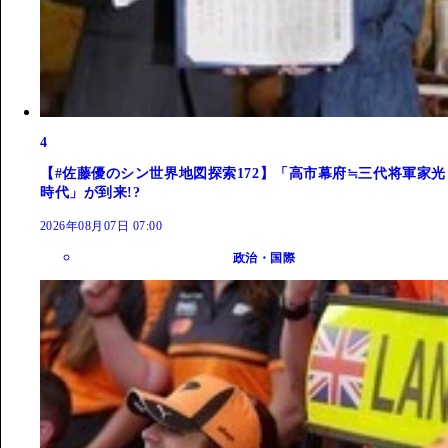
4
【#佐藤優のシン世界地図探索172】「高市幕府≒三代将軍家光
時代」が到来!?
2026年08月07日 07:00
政治・国際