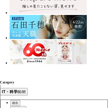
Category
IT・科学
開/閉
総合