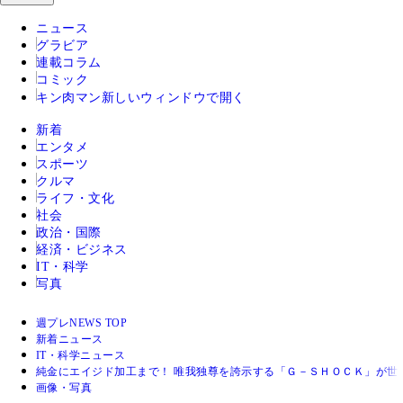
ニュース
グラビア
連載コラム
コミック
キン肉マン
新しいウィンドウで開く
新着
エンタメ
スポーツ
クルマ
ライフ・文化
社会
政治・国際
経済・ビジネス
IT・科学
写真
週プレNEWS TOP
新着ニュース
IT・科学ニュース
純金にエイジド加工まで！ 唯我独尊を誇示する「Ｇ－ＳＨＯＣＫ」が
画像・写真