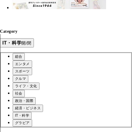
Category
IT・科学
開/閉
総合
エンタメ
スポーツ
クルマ
ライフ・文化
社会
政治・国際
経済・ビジネス
IT・科学
グラビア