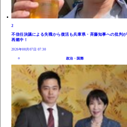
2
不信任決議による失職から復活も兵庫県・斉藤知事への批判が
再燃中！
2026年08月07日 07:30
政治・国際