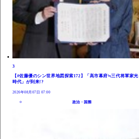
3
【#佐藤優のシン世界地図探索172】「高市幕府≒三代将軍家光
時代」が到来!?
2026年08月07日 07:00
政治・国際