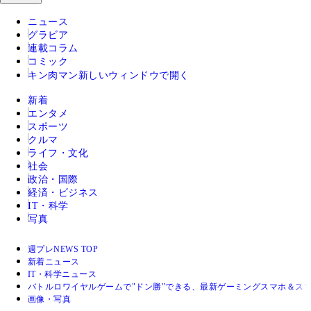
ニュース
グラビア
連載コラム
コミック
キン肉マン
新しいウィンドウで開く
新着
エンタメ
スポーツ
クルマ
ライフ・文化
社会
政治・国際
経済・ビジネス
IT・科学
写真
週プレNEWS TOP
新着ニュース
IT・科学ニュース
バトルロワイヤルゲームで"ドン勝"できる、最新ゲーミングスマホ＆ス
画像・写真