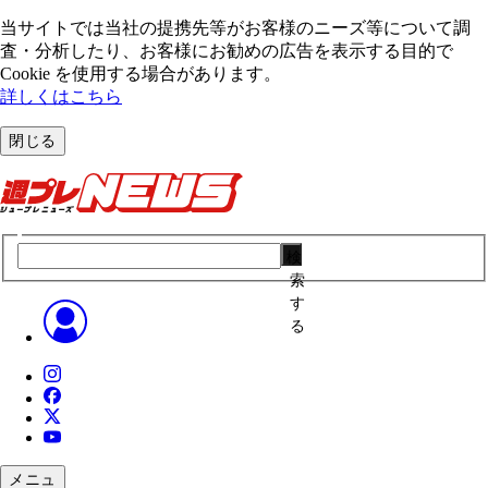
当サイトでは当社の提携先等がお客様のニーズ等について調
査・分析したり、お客様にお勧めの広告を表⽰する⽬的で
Cookie を使⽤する場合があります。
詳しくはこちら
閉じる
検
索
す
る
メニュ