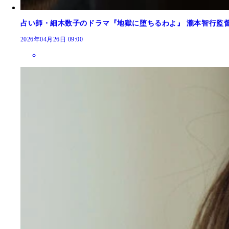
占い師・細木数子のドラマ『地獄に堕ちるわよ』 瀧本智行監
2026年04月26日 09:00