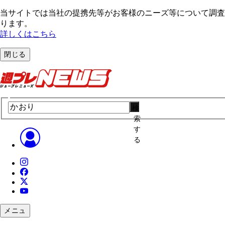
当サイトでは当社の提携先等がお客様のニーズ等について調査・
ります。
詳しくはこちら
閉じる
検
索
す
る
メニュ