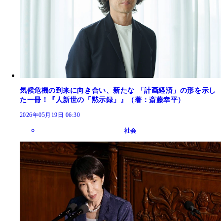
気候危機の到来に向き合い、新たな 「計画経済」の形を示し
た一冊！『人新世の「黙示録」』（著：斎藤幸平）
2026年05月19日 06:30
社会