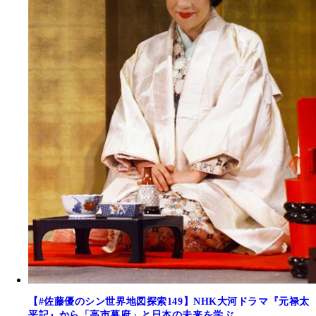
【#佐藤優のシン世界地図探索149】NHK大河ドラマ『元禄太
平記』から「高市幕府」と日本の未来を学ぶ