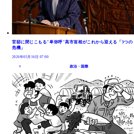
官邸に閉じこもる"卑弥呼"高市首相がこれから迎える「3つの
危機」
2026年05月16日 07:00
政治・国際