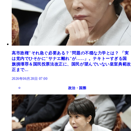
高市政権"それ急ぐ必要ある？"問題の不穏な力学とは？ 「実
は党内でひそかに"サナエ離れ"が......」。テキトーすぎる国
旗損壊罪＆国民投票法改正に、国民が望んでいない皇室典範改
正まで...
2026年06月28日 07:00
政治・国際