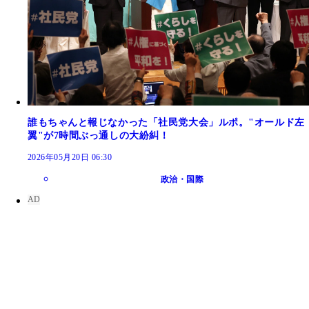
誰もちゃんと報じなかった「社民党大会」ルポ。"オールド左
翼"が7時間ぶっ通しの大紛糾！
2026年05月20日 06:30
政治・国際