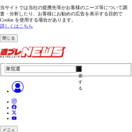
当サイトでは当社の提携先等がお客様のニーズ等について調
査・分析したり、お客様にお勧めの広告を表⽰する⽬的で
Cookie を使⽤する場合があります。
詳しくはこちら
閉じる
検
索
す
る
メニュ