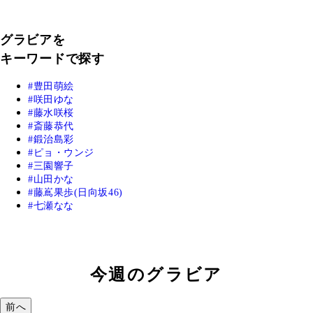
グラビアを
キーワードで探す
豊田萌絵
咲田ゆな
藤水咲桜
斎藤恭代
鍛治島彩
ピョ・ウンジ
三園響子
山田かな
藤嶌果歩(日向坂46)
七瀬なな
今週のグラビア
前へ