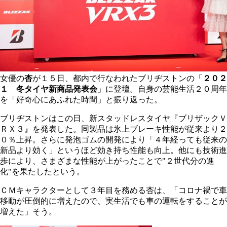
女優の
杏
が１５日、都内で行なわれたブリヂストンの「
２０２
１ 冬タイヤ新商品発表会
」に登壇。自身の芸能生活２０周年
を「好奇心にあふれた時間」と振り返った。
ブリヂストンはこの日、新スタッドレスタイヤ『ブリザックＶ
ＲＸ３』を発表した。同製品は氷上ブレーキ性能が従来より２
０％上昇。さらに発泡ゴムの開発により「４年経っても従来の
新品より効く」というほど効き持ち性能も向上。他にも技術進
歩により、さまざまな性能が上がったことで"２世代分の進
化"を果たしたという。
ＣＭキャラクターとして３年目を務める杏は、「コロナ禍で車
移動が圧倒的に増えたので、実生活でも車の運転をすることが
増えた」そう。