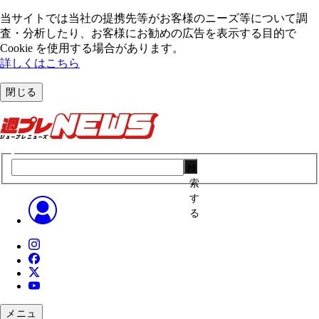
当サイトでは当社の提携先等がお客様のニーズ等について調
査・分析したり、お客様にお勧めの広告を表⽰する⽬的で
Cookie を使⽤する場合があります。
詳しくはこちら
閉じる
検
索
す
る
メニュ