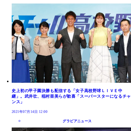
史上初の甲子園決勝も配信する「女子高校野球ＬＩＶＥ中
継」。武井壮、稲村亜美らが歓喜「スーパースターになるチャ
ンス」
2021年07月14日 12:00
グラビアニュース