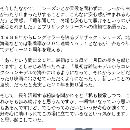
そうしたなかで、「シーズンとか天候を問わずに、しっかり曲
がったり止まったりすることに、こんなに安心感が生まれるん
だ」と実感。「通年通して、冬場も安心して履けるというのが
感じられました」とブリザックシリーズへの信頼性を語った。
１９８８年からロングセラーを誇るブリザック・シリーズ。北
海道などでは装着率が２０年連続Ｎｏ．１となるが、杏も今年
でデビュー２０周年を迎える。
「あっという間に２０年。最初は１５歳で、月日の長さを感じ
てます」としみじみ語った杏は、「最初は雑誌モデルからコレ
クションモデルで海外に出るようになって、それからテレビだ
ったり映画に出させていただくようになったり、新しいことの
連続」だったと充実した２０年を振り返った。
そして、長年活躍する秘訣を聞かれると「私も模索しつつ、こ
れからも歩み続けると思うんですが、一瞬怖いなっていう思い
もあるんですけど、でもやってみたいという好奇心が強くて、
好奇心に助けられてこの場に立てているなという気がします」
と思い起こしていた。