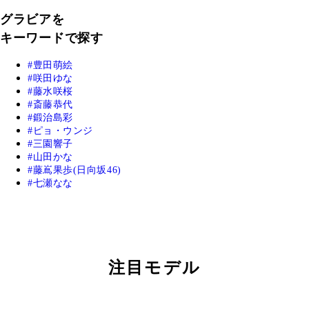
グラビアを
キーワードで探す
豊田萌絵
咲田ゆな
藤水咲桜
斎藤恭代
鍛治島彩
ピョ・ウンジ
三園響子
山田かな
藤嶌果歩(日向坂46)
七瀬なな
注目モデル