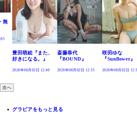
た、
斎藤恭代
咲田ゆな
藤水咲桜『花
』
『BOUND』
『Sunflower』
だまり』
:40
2026年08月02日 12:35
2026年08月02日 12:30
2026年08月02日 12:
次へ
グラビアをもっと見る