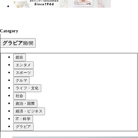
Category
グラビア
開/閉
総合
エンタメ
スポーツ
クルマ
ライフ・文化
社会
政治・国際
経済・ビジネス
IT・科学
グラビア