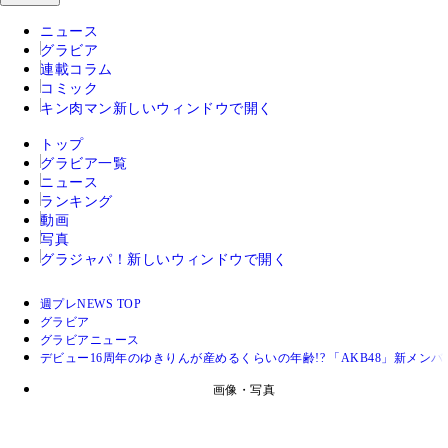
ニュース
グラビア
連載コラム
コミック
キン肉マン
新しいウィンドウで開く
トップ
グラビア一覧
ニュース
ランキング
動画
写真
グラジャパ！
新しいウィンドウで開く
週プレNEWS TOP
グラビア
グラビアニュース
デビュー16周年のゆきりんが産めるくらいの年齢!? 「AKB48」新メン
画像・写真