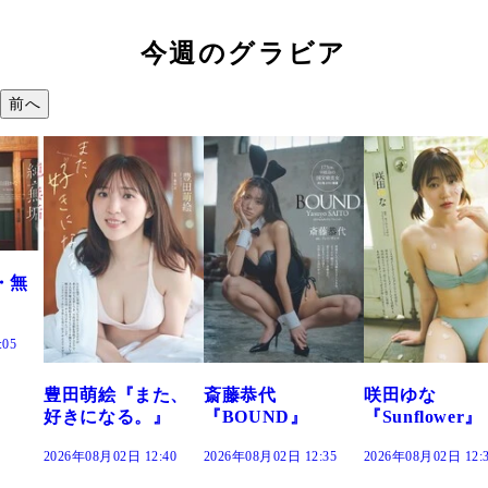
今週のグラビア
前へ
た、
斎藤恭代
咲田ゆな
藤水咲桜『花
』
『BOUND』
『Sunflower』
だまり』
:40
2026年08月02日 12:35
2026年08月02日 12:30
2026年08月02日 12: