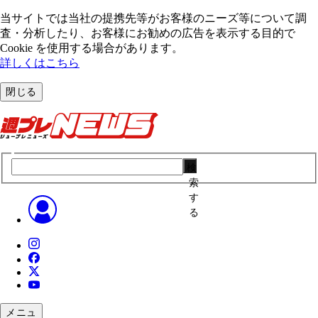
当サイトでは当社の提携先等がお客様のニーズ等について調
査・分析したり、お客様にお勧めの広告を表⽰する⽬的で
Cookie を使⽤する場合があります。
詳しくはこちら
閉じる
検
索
す
る
メニュ