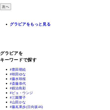
次へ
グラビアをもっと見る
グラビアを
キーワードで探す
豊田萌絵
咲田ゆな
藤水咲桜
斎藤恭代
鍛治島彩
ピョ・ウンジ
三園響子
山田かな
藤嶌果歩(日向坂46)