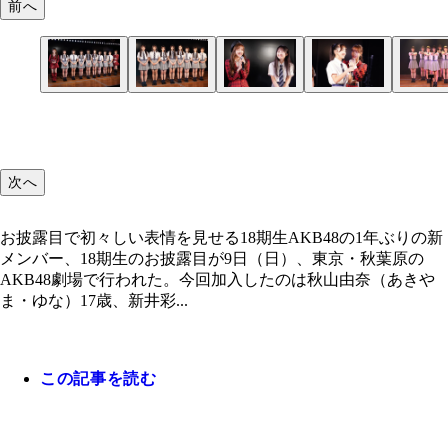
前へ
フレッシュな18期生が柏木由紀、本田仁美ととも
お披露目で初々しい表情を見せる18期生
憧れのメンバーとして名前を呼ばれた本田は笑顔
グループ最年少山口と最年長の柏木、年齢差は17歳
期待感あふれるパフォーマンスを見せた18期生
次へ
お披露目で初々しい表情を見せる18期生AKB48の1年ぶりの新
メンバー、18期生のお披露目が9日（日）、東京・秋葉原の
AKB48劇場で行われた。今回加入したのは秋山由奈（あきや
ま・ゆな）17歳、新井彩...
この記事を読む