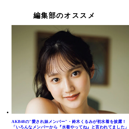
秋山由奈（あきやま・ゆな）17歳
新井彩永（あらい・さえ）17歳
工藤華純（くどう・かすみ）17歳
久保姫菜乃（くぼ・ひなの）17歳
成田香姫奈（なりた・こひな）19歳
八木愛月（やぎ・あづき）18歳
山口結愛（やまぐち・ゆい）14歳
迫 由芽実（さこ・ゆめみ）17歳
編集部のオススメ
AKB48の"愛され妹メンバー"・鈴木くるみが初水着を披露！
「いろんなメンバーから『水着やってね』と言われてました」