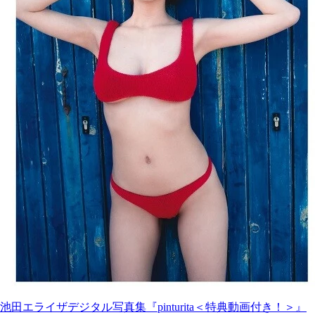
池田エライザデジタル写真集『pinturita＜特典動画付き！＞』