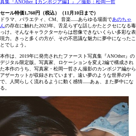
真集『ANOther【カンボジア編】』／撮影：松岡一哲
セール特価1,760円（税込）（11月10日まで）
ドラマ、バラエティ、CM、音楽......あらゆる場面で
あのちゃ
ん
の存在に触れた2023年。舌足らずな話しかたとクセになる毒
っけ。そんなキャラクターからは想像できないくらい多彩な表
現力。きっと多くの方が、その不思議な魅力に夢中になったこ
とでしょう。
本作は、2019年に発売されたファースト写真集『ANOther』の
デジタル限定版。写真家、ロケーションを変え2編で構成され
た本作のうち、写真家・松岡一哲さん撮影のカンボジア編から
アザーカットが収録されています。遠い夢のような世界の中
で、人間らしく流れるように動く感情......あぁ、また夢中にな
る。