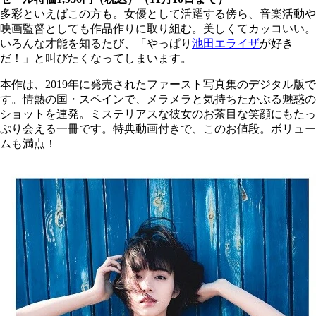
多彩といえばこの方も。女優として活躍する傍ら、音楽活動や
映画監督としても作品作りに取り組む。美しくてカッコいい。
いろんな才能を知るたび、「やっぱり
池田エライザ
が好き
だ！」と叫びたくなってしまいます。
本作は、2019年に発売されたファースト写真集のデジタル版で
す。情熱の国・スペインで、メラメラと気持ちたかぶる魅惑の
ショットを連発。ミステリアスな彼女のお茶目な笑顔にもたっ
ぷり会える一冊です。特典動画付きで、このお値段。ボリュー
ムも満点！