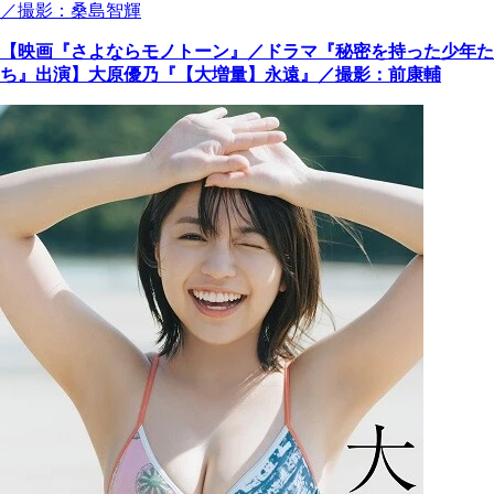
／撮影：桑島智輝
【映画『さよならモノトーン』／ドラマ『秘密を持った少年た
ち』出演】大原優乃『【大増量】永遠』／撮影：前康輔