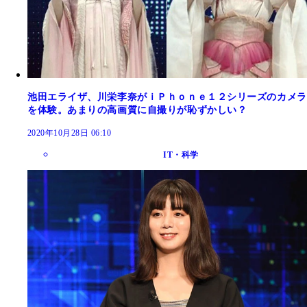
池田エライザ、川栄李奈がｉＰｈｏｎｅ１２シリーズのカメラ
を体験。あまりの高画質に自撮りが恥ずかしい？
2020年10月28日 06:10
IT・科学