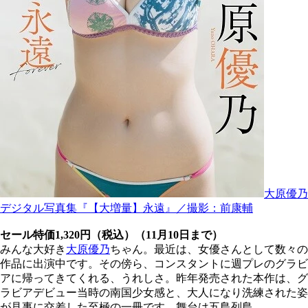
大原優乃
デジタル写真集『【大増量】永遠』／撮影：前康輔
セール特価1,320円（税込）（11月10日まで）
みんな大好き
大原優乃
ちゃん。最近は、女優さんとして数々の
作品に出演中です。その傍ら、コンスタントに週プレのグラビ
アに帰ってきてくれる、うれしさ。昨年発売された本作は、グ
ラビアデビュー当時の南国少女感と、大人になり洗練された姿
が見事に交差した至極の一冊です。舞台は五島列島。