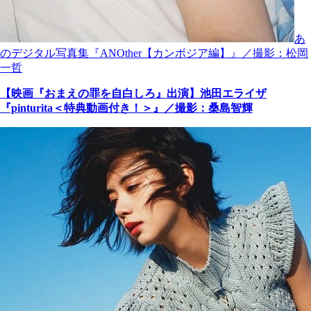
あ
のデジタル写真集『ANOther【カンボジア編】』／撮影：松岡
一哲
【映画『おまえの罪を自白しろ』出演】池田エライザ
『pinturita＜特典動画付き！＞』／撮影：桑島智輝