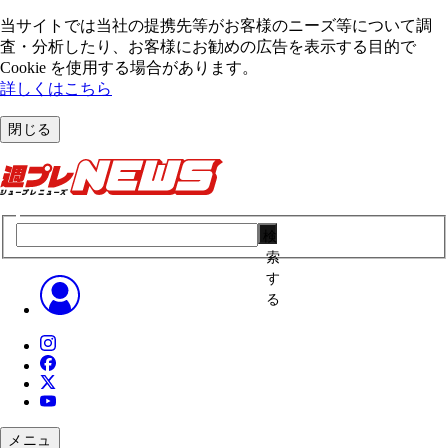
当サイトでは当社の提携先等がお客様のニーズ等について調
査・分析したり、お客様にお勧めの広告を表⽰する⽬的で
Cookie を使⽤する場合があります。
詳しくはこちら
閉じる
検
索
す
る
メニュ