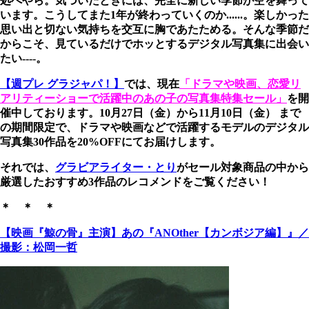
処へやら。気づいたときには、完全に新しい季節が空を舞って
います。こうしてまた1年が終わっていくのか......。楽しかった
思い出と切ない気持ちを交互に胸であたためる。そんな季節だ
からこそ、見ているだけでホッとするデジタル写真集に出会い
たい----。
【週プレ グラジャパ！】
では、現在
「ドラマや映画、恋愛リ
アリティーショーで活躍中のあの子の写真集特集セール」
を開
催中しております。10月27日（金）から11月10日（金） まで
の期間限定で、ドラマや映画などで活躍するモデルのデジタル
写真集30作品を20%OFFにてお届けします。
それでは、
グラビアライター・とり
がセール対象商品の中から
厳選したおすすめ3作品のレコメンドをご覧ください！
＊ ＊ ＊
【映画『鯨の骨』主演】あの『ANOther【カンボジア編】』／
撮影：松岡一哲