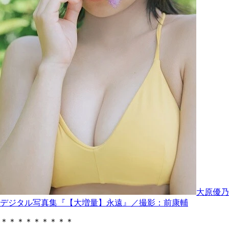
大原優乃
デジタル写真集『【大増量】永遠』／撮影：前康輔
＊＊＊＊＊＊＊＊＊