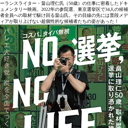
ーランスライター・畠山理仁氏（50歳）の仕事に密着したドキ
ュメンタリー映画。2022年の参院選、東京選挙区で34人の候補
者全員への取材で駆け回る畠山氏。その目線の先には普段メデ
ィアが取り上げない超個性的な候補者たちの姿があった！