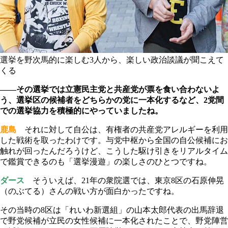
選挙を野次馬的に楽しむ3人から、楽しい政治談議が聞こえて
くる
――その選挙では立憲民主党と共産党が票を食い合わないよ
う、選挙区の候補者をどちらかの党に一本化するなど、2党間
での選挙協力を積極的にやっていましたね。
鹿島
それに対して自公は、有権者の共産党アレルギーを利用
した戦術を取ったわけです。与党中枢から全国の自公候補にお
触れが回ったんだろうけど、こうした駆け引きをリアルタイム
で鑑賞できるのも「選挙漫遊」の楽しさのひとつですね。
ダース
そういえば、21年の衆院選では、東京8区の石原伸晃
（のぶてる）さんの戦い方が面白かったですね。
その当時の8区は「れいわ新選組」の山本太郎代表の出馬辞退
で野党候補が立民の女性候補に一本化されたことで、野党陣営