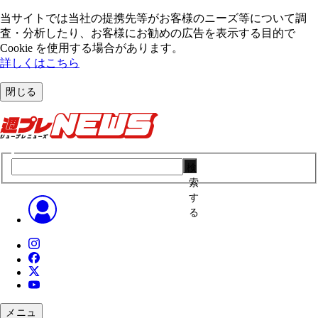
当サイトでは当社の提携先等がお客様のニーズ等について調
査・分析したり、お客様にお勧めの広告を表⽰する⽬的で
Cookie を使⽤する場合があります。
詳しくはこちら
閉じる
検
索
す
る
メニュ