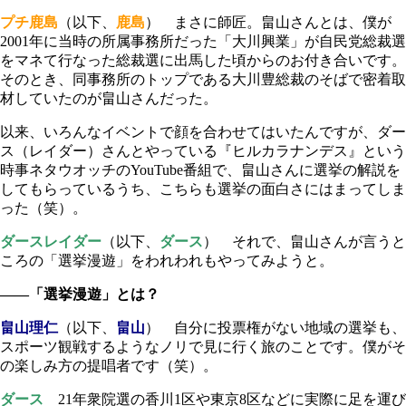
プチ鹿島
（以下、
鹿島
） まさに師匠。畠山さんとは、僕が
2001年に当時の所属事務所だった「大川興業」が自民党総裁選
をマネて行なった総裁選に出馬した頃からのお付き合いです。
そのとき、同事務所のトップである大川豊総裁のそばで密着取
材していたのが畠山さんだった。
以来、いろんなイベントで顔を合わせてはいたんですが、ダー
ス（レイダー）さんとやっている『ヒルカラナンデス』という
時事ネタウオッチのYouTube番組で、畠山さんに選挙の解説を
してもらっているうち、こちらも選挙の面白さにはまってしま
った（笑）。
ダースレイダー
（以下、
ダース
） それで、畠山さんが言うと
ころの「選挙漫遊」をわれわれもやってみようと。
――「選挙漫遊」とは？
畠山理仁
（以下、
畠山
） 自分に投票権がない地域の選挙も、
スポーツ観戦するようなノリで見に行く旅のことです。僕がそ
の楽しみ方の提唱者です（笑）。
ダース
21年衆院選の香川1区や東京8区などに実際に足を運び