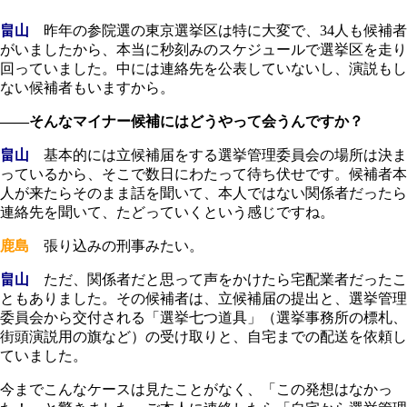
畠山
昨年の参院選の東京選挙区は特に大変で、34人も候補者
がいましたから、本当に秒刻みのスケジュールで選挙区を走り
回っていました。中には連絡先を公表していないし、演説もし
ない候補者もいますから。
――そんなマイナー候補にはどうやって会うんですか？
畠山
基本的には立候補届をする選挙管理委員会の場所は決ま
っているから、そこで数日にわたって待ち伏せです。候補者本
人が来たらそのまま話を聞いて、本人ではない関係者だったら
連絡先を聞いて、たどっていくという感じですね。
鹿島
張り込みの刑事みたい。
畠山
ただ、関係者だと思って声をかけたら宅配業者だったこ
ともありました。その候補者は、立候補届の提出と、選挙管理
委員会から交付される「選挙七つ道具」（選挙事務所の標札、
街頭演説用の旗など）の受け取りと、自宅までの配送を依頼し
ていました。
今までこんなケースは見たことがなく、「この発想はなかっ