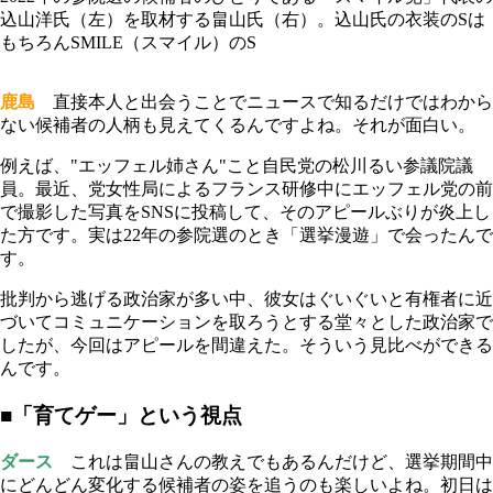
込山洋氏（左）を取材する畠山氏（右）。込山氏の衣装のSは
もちろんSMILE（スマイル）のS
鹿島
直接本人と出会うことでニュースで知るだけではわから
ない候補者の人柄も見えてくるんですよね。それが面白い。
例えば、"エッフェル姉さん"こと自民党の松川るい参議院議
員。最近、党女性局によるフランス研修中にエッフェル党の前
で撮影した写真をSNSに投稿して、そのアピールぶりが炎上し
た方です。実は22年の参院選のとき「選挙漫遊」で会ったんで
す。
批判から逃げる政治家が多い中、彼女はぐいぐいと有権者に近
づいてコミュニケーションを取ろうとする堂々とした政治家で
したが、今回はアピールを間違えた。そういう見比べができる
んです。
■「育てゲー」という視点
ダース
これは畠山さんの教えでもあるんだけど、選挙期間中
にどんどん変化する候補者の姿を追うのも楽しいよね。初日は