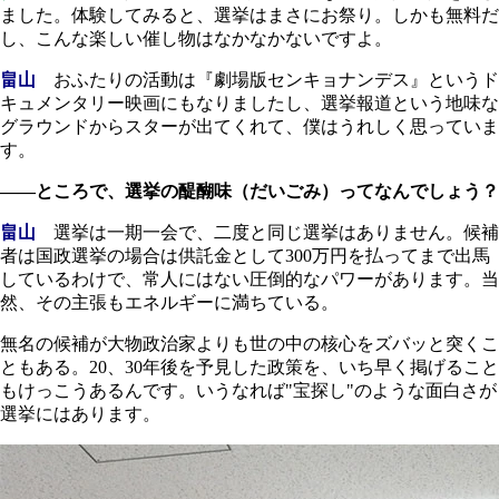
ました。体験してみると、選挙はまさにお祭り。しかも無料だ
し、こんな楽しい催し物はなかなかないですよ。
畠山
おふたりの活動は『劇場版センキョナンデス』というド
キュメンタリー映画にもなりましたし、選挙報道という地味な
グラウンドからスターが出てくれて、僕はうれしく思っていま
す。
――ところで、選挙の醍醐味（だいごみ）ってなんでしょう？
畠山
選挙は一期一会で、二度と同じ選挙はありません。候補
者は国政選挙の場合は供託金として300万円を払ってまで出馬
しているわけで、常人にはない圧倒的なパワーがあります。当
然、その主張もエネルギーに満ちている。
無名の候補が大物政治家よりも世の中の核心をズバッと突くこ
ともある。20、30年後を予見した政策を、いち早く掲げること
もけっこうあるんです。いうなれば"宝探し"のような面白さが
選挙にはあります。