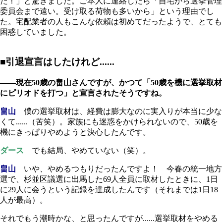
た！」と驚きました。ご本人に連絡したら「自宅から選挙管理
委員会まで遠い。受け取る荷物も多いから」という理由でし
た。宅配業者の人もこんな依頼は初めてだったようで、とても
困惑していました。
■引退宣言はしたけれど......
――現在50歳の畠山さんですが、かつて「50歳を機に選挙取材
にピリオドを打つ」と宣言されたそうですね。
畠山
僕の選挙取材は、経費は膨大なのに実入りが本当に少な
くて......（苦笑）。家族にも迷惑をかけられないので、50歳を
機にきっぱりやめようと決心したんです。
ダース
でも結局、やめていない（笑）。
畠山
いや、やめるつもりだったんですよ！ 今春の統一地方
選で、杉並区議選に出馬した69人全員に取材したときに、1日
に29人に会うという記録を達成したんです（それまでは1日18
人が最高）。
それでもう潮時かな、と思ったんですが......選挙取材をやめる