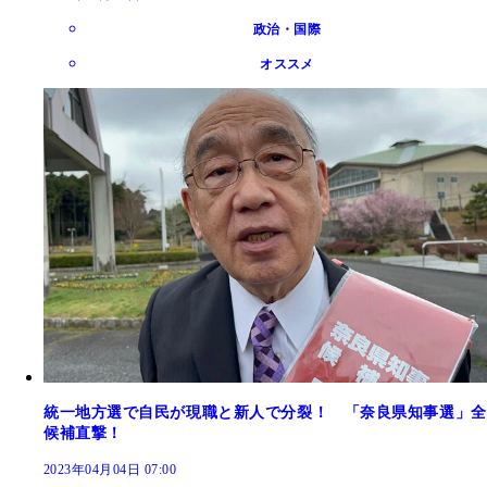
政治・国際
オススメ
統一地方選で自民が現職と新人で分裂！ 「奈良県知事選」全
候補直撃！
2023年04月04日 07:00