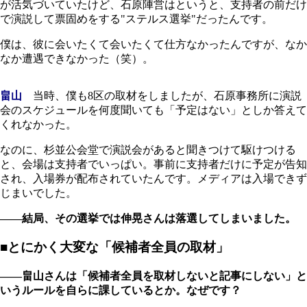
が活気づいていたけど、石原陣営はというと、支持者の前だけ
で演説して票固めをする"ステルス選挙"だったんです。
僕は、彼に会いたくて会いたくて仕方なかったんですが、なか
なか遭遇できなかった（笑）。
畠山
当時、僕も8区の取材をしましたが、石原事務所に演説
会のスケジュールを何度聞いても「予定はない」としか答えて
くれなかった。
なのに、杉並公会堂で演説会があると聞きつけて駆けつける
と、会場は支持者でいっぱい。事前に支持者だけに予定が告知
され、入場券が配布されていたんです。メディアは入場できず
じまいでした。
――結局、その選挙では伸晃さんは落選してしまいました。
■とにかく大変な「候補者全員の取材」
――畠山さんは「候補者全員を取材しないと記事にしない」と
いうルールを自らに課しているとか。なぜです？