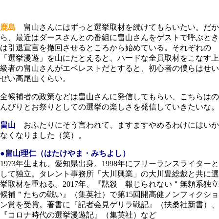
鹿島
畠山さんにはずっと選挙取材を続けてもらいたい。だか
ら、最近はダースさんとの番組に畠山さんをゲストで呼ぶとき
は引退宣言を撤回させるところから始めている。それぞれの
「選挙漫遊」を山にたとえると、ハードな全員取材をこなす上
級者の畠山さんがエベレストだとすると、初心者の僕らはせい
ぜい高尾山くらい。
全候補者の政策などは畠山さんに発信してもらい、こちらはの
んびりとお祭りとしての選挙の楽しさを発信していきたいな。
畠山
おふたりにそう言われて、ますますやめるわけにはいか
なくなりました（笑）。
●畠山理仁（はたけやま・みちよし）
1973年生まれ、愛知県出身。1998年にフリーランスライターと
して独立。タレント事務所「大川興業」の大川豊総裁と共に選
挙取材を重ねる。2017年、『黙殺 報じられない＂無頼系独立
候補＂たちの戦い』（集英社）で第15回開高健ノンフィクショ
ン賞を受賞。著書に『記者会見ゲリラ戦記』（扶桑社新書）、
『コロナ時代の選挙漫遊記』（集英社）など