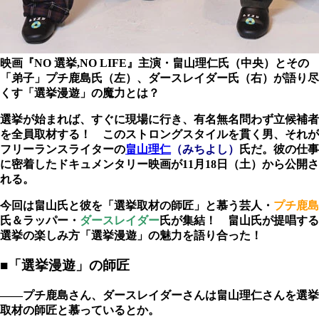
映画『NO 選挙,NO LIFE』主演・畠山理仁氏（中央）とその
「弟子」プチ鹿島氏（左）、ダースレイダー氏（右）が語り尽
くす「選挙漫遊」の魔力とは？
選挙が始まれば、すぐに現場に行き、有名無名問わず立候補者
を全員取材する！ このストロングスタイルを貫く男、それが
フリーランスライターの
畠山理仁
（みちよし）
氏だ。彼の仕事
に密着したドキュメンタリー映画が11月18日（土）から公開さ
れる。
今回は畠山氏と彼を「選挙取材の師匠」と慕う芸人・
プチ鹿島
氏＆ラッパー・
ダースレイダー
氏が集結！ 畠山氏が提唱する
選挙の楽しみ方「選挙漫遊」の魅力を語り合った！
■「選挙漫遊」の師匠
――プチ鹿島さん、ダースレイダーさんは畠山理仁さんを選挙
取材の師匠と慕っているとか。