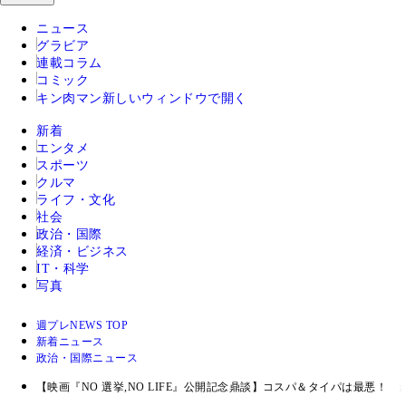
ニュース
グラビア
連載コラム
コミック
キン肉マン
新しいウィンドウで開く
新着
エンタメ
スポーツ
クルマ
ライフ・文化
社会
政治・国際
経済・ビジネス
IT・科学
写真
週プレNEWS TOP
新着ニュース
政治・国際ニュース
【映画『NO 選挙,NO LIFE』公開記念鼎談】コスパ＆タイパは最悪