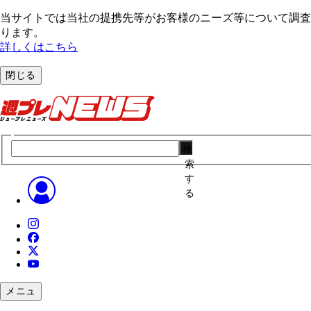
当サイトでは当社の提携先等がお客様のニーズ等について調査・
ります。
詳しくはこちら
閉じる
検
索
す
る
メニュ