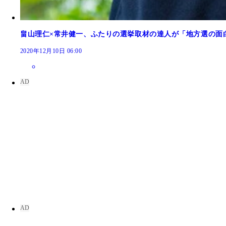
畠山理仁×常井健一、ふたりの選挙取材の達人が「地方選の面
2020年12月10日 06:00
『NO 選挙,NO LIFE』 11月18日（土）より