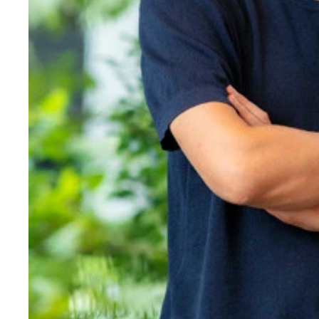
映画『NO 選挙,NO LIFE』主演・畠山理仁