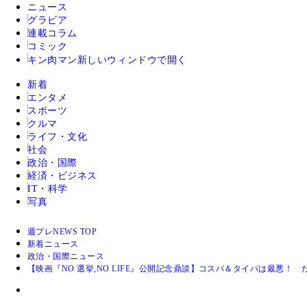
ニュース
グラビア
連載コラム
コミック
キン肉マン
新しいウィンドウで開く
新着
エンタメ
スポーツ
クルマ
ライフ・文化
社会
政治・国際
経済・ビジネス
IT・科学
写真
週プレNEWS TOP
新着ニュース
政治・国際ニュース
【映画『NO 選挙,NO LIFE』公開記念鼎談】コスパ＆タイパは最悪