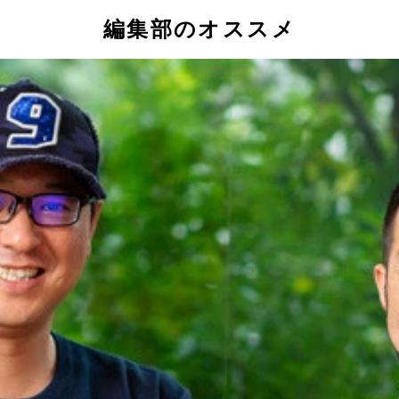
編集部のオススメ
が聞こえてくる
ル党」代表の込山洋氏（左）を取材する畠山氏（右）。込山氏の衣