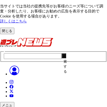
当サイトでは当社の提携先等がお客様のニーズ等について調
査・分析したり、お客様にお勧めの広告を表⽰する⽬的で
Cookie を使⽤する場合があります。
詳しくはこちら
閉じる
検
索
す
る
メニュ