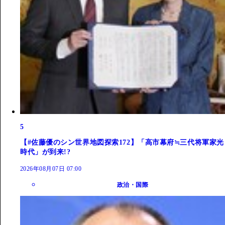
5
【#佐藤優のシン世界地図探索172】「高市幕府≒三代将軍家光
時代」が到来!?
2026年08月07日 07:00
政治・国際