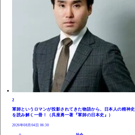
2
軍師というロマンが投影されてきた物語から、日本人の精神史
を読み解く一冊！（呉座勇一著『軍師の日本史』）
2026年08月04日 06:30
社会