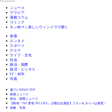
ニュース
グラビア
連載コラム
コミック
キン肉マン
新しいウィンドウで開く
新着
エンタメ
スポーツ
クルマ
ライフ・文化
社会
政治・国際
経済・ビジネス
IT・科学
写真
週プレNEWS TOP
新着ニュース
政治・国際ニュース
【映画『NO 選挙,NO LIFE』公開記念鼎談】コスパ＆タイパは最悪
画像・写真