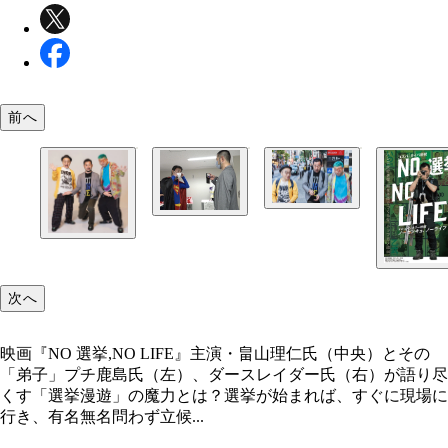
前へ
選挙を野次馬的に楽しむ3人から、楽しい政治談議
えてくる
2022年の参院選の候補者のひとりである「スマイ
代表の込山洋氏（左）を取材する畠山氏（右）。込
次へ
の衣装のSはもちろんSMILE（スマイル）のS
映画『NO 選挙,NO LIFE』主演・畠山理仁氏（中央）とその
「弟子」プチ鹿島氏（左）、ダースレイダー氏（右）が語り尽
映画『NO 選挙,NO LIFE』主演・畠山理仁氏（中
くす「選挙漫遊」の魔力とは？選挙が始まれば、すぐに現場に
その「弟子」プチ鹿島氏（左）、ダースレイダー氏
行き、有名無名問わず立候...
（右）が語り尽くす「選挙漫遊」の魔力とは？