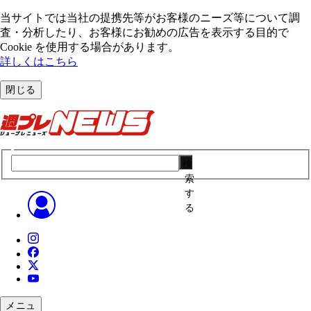
当サイトでは当社の提携先等がお客様のニーズ等について調
査・分析したり、お客様にお勧めの広告を表⽰する⽬的で
Cookie を使⽤する場合があります。
詳しくはこちら
閉じる
検
索
す
る
メニュ