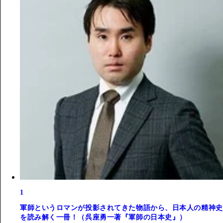
1
軍師というロマンが投影されてきた物語から、日本人の精神史
を読み解く一冊！（呉座勇一著『軍師の日本史』）