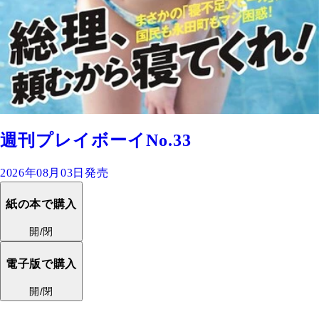
週刊プレイボーイNo.33
2026年08月03日発売
紙の本で購入
開/閉
電子版で購入
開/閉