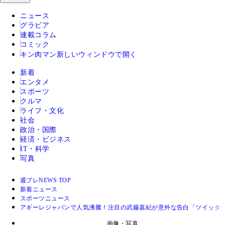
ニュース
グラビア
連載コラム
コミック
キン肉マン
新しいウィンドウで開く
新着
エンタメ
スポーツ
クルマ
ライフ・文化
社会
政治・国際
経済・ビジネス
IT・科学
写真
週プレNEWS TOP
新着ニュース
スポーツニュース
アギーレジャパンで人気沸騰！注目の武藤嘉紀が意外な告白「ツイッタ
画像・写真