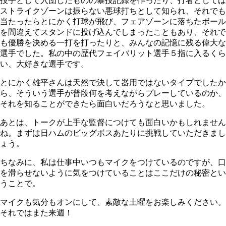
投手として入団したものの暴投記録を作ったり、打者としては
ストライクゾーンは振らない悪球打ちとして知られ、それでも
当たったらとにかく打球が飛び、フェアゾーンに落ちたボール
を間違えてスタンドに投げ込んでしまったこともあり、それで
も優勝を決める一打を打ったりと、みんなの記憶に残る偉大な
選手でした。私の中の歴代フェイバリット選手５指に入るくら
い、大好きな選手です。
とにかく雄平さんは天然で決して器用ではないタイプでしたか
ら、そういう選手が普段何を考えながらプレーしているのか、
それを知ることができたら面白いだろうなと思いました。
あとは、トークが上手な監督につけても面白いかもしれません
ね。まずは日ハムのビッグボスあたりに挑戦していただきまし
ょう。
ちなみに、私は仕事中いつもマイクをつけているのですが、口
を滑らせないように気をつけていることはここだけの秘密とい
うことで。
マイクも気分もオンにして、素敵な土曜をお楽しみください。
それではまた来週！