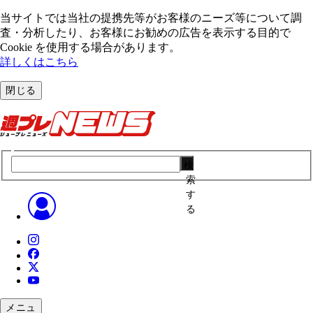
当サイトでは当社の提携先等がお客様のニーズ等について調
査・分析したり、お客様にお勧めの広告を表⽰する⽬的で
Cookie を使⽤する場合があります。
詳しくはこちら
閉じる
検
索
す
る
メニュ