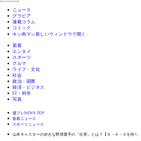
ニュース
グラビア
連載コラム
コミック
キン肉マン
新しいウィンドウで開く
新着
エンタメ
スポーツ
クルマ
ライフ・文化
社会
政治・国際
経済・ビジネス
IT・科学
写真
週プレNEWS TOP
新着ニュース
スポーツニュース
山本キャスターの好きな野球選手の「仕草」とは？【６－４－３を待ち