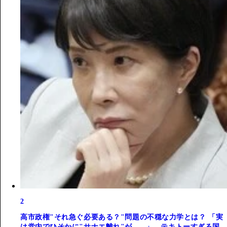
2
高市政権"それ急ぐ必要ある？"問題の不穏な力学とは？ 「実
は党内でひそかに"サナエ離れ"が......」。テキトーすぎる国