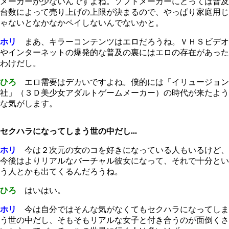
メーカーが少ないんですよね。ソフトメーカーにとっては普及
台数によって売り上げの上限が決まるので、やっぱり家庭用じ
ゃないとなかなかペイしないんでないかと。
ホリ
まあ、キラーコンテンツはエロだろうね。ＶＨＳビデオ
やインターネットの爆発的な普及の裏にはエロの存在があった
わけだし。
ひろ
エロ需要はデカいですよね。僕的には「イリュージョン
社」（３Ｄ美少女アダルトゲームメーカー）の時代が来たよう
な気がします。
セクハラになってしまう世の中だし...
ホリ
今は２次元の女のコを好きになっている人もいるけど、
今後はよりリアルなバーチャル彼女になって、それで十分とい
う人とかも出てくるんだろうね。
ひろ
はいはい。
ホリ
今は自分ではそんな気がなくてもセクハラになってしま
う世の中だし、そもそもリアルな女子と付き合うのが面倒くさ