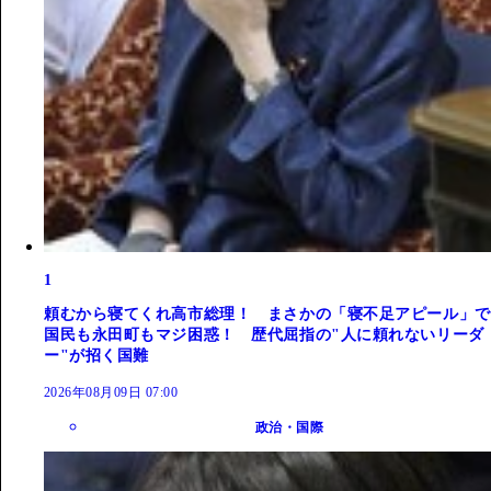
1
頼むから寝てくれ高市総理！ まさかの「寝不足アピール」で
国民も永田町もマジ困惑！ 歴代屈指の"人に頼れないリーダ
ー"が招く国難
2026年08月09日 07:00
政治・国際