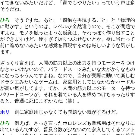
イできないみたいだけど、「家でもやりたい」っていう声は多
そうだね。
ひろ
そうですね。あと、「感触を再現すること」と「物理的
に動かす」というのは、レベルが全然違うので、そこが問題で
すよね。モノを触ったような感覚は、それっぽく作り出すこと
ができますけど、硬すぎて握りつぶせないとか、壁に当たって
前に進めないみたいな感覚を再現するのは厳しいような気がし
ます。
ざっくり言えば、人間の筋力以上の出力を持つモーターをつけ
なきゃいけないので、パワードスーツみたいな大がかりなもの
になっちゃうんですよね。なので、自分が実際に動いて楽しむ
ドラクエみたいなゲームは、家庭用としてはなかなかハードル
が高い気がしてます。てか、人間の筋力以上のモーターを持つ
パワードスーツが、それを着ている人を締めつけちゃったりす
ると、普通に死にますからね（笑）。
ホリ
別に家庭用じゃなくても問題ない気がするけど。
ひろ
例えば、さっき言ったホロレンズも業務用はそれなりに
出ているんですが、普及台数が少ないので参入してくるソフト