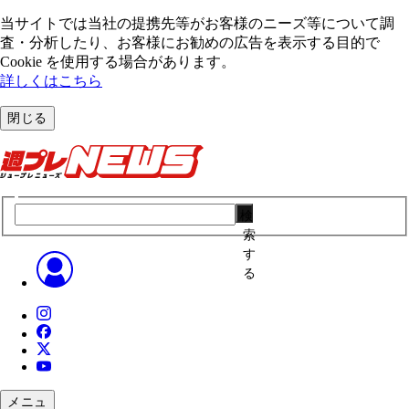
当サイトでは当社の提携先等がお客様のニーズ等について調
査・分析したり、お客様にお勧めの広告を表⽰する⽬的で
Cookie を使⽤する場合があります。
詳しくはこちら
閉じる
検
索
す
る
メニュ