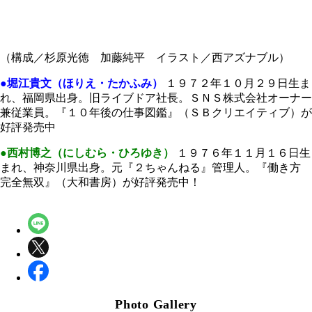
（構成／杉原光徳 加藤純平 イラスト／西アズナブル）
●堀江貴文（ほりえ・たかふみ）
１９７２年１０月２９日生ま
れ、福岡県出身。旧ライブドア社長。ＳＮＳ株式会社オーナー
兼従業員。『１０年後の仕事図鑑』（ＳＢクリエイティブ）が
好評発売中
●西村博之（にしむら・ひろゆき）
１９７６年１１月１６日生
まれ、神奈川県出身。元『２ちゃんねる』管理人。『働き方
完全無双』（大和書房）が好評発売中！
Photo Gallery