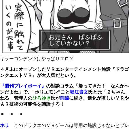
キラーコンテンツはやっぱりエロ？
４月末にオープンした
ＶＲ
エンターテインメント施設『ドラゴ
ンクエストＶＲ』が大人気だという。
『週刊プレイボーイ』
の対談コラム「帰ってきた！ なんかヘ
ンだよね」で、"ホリエモン"こと
堀江貴文
氏と元「２ちゃん
ねる」管理人の
ひろゆき
氏が
前編
に続き、進化が著しいＶＲや
ＡＲ技術の可能性を議論する！
＊ ＊ ＊
ホリ
このドラクエのＶＲゲームは専用の施設じゃないとプレ