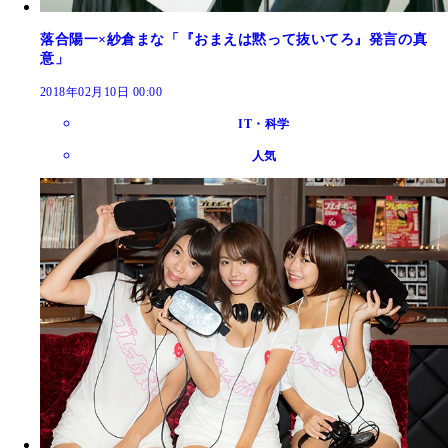
落合陽一×紗倉まな「『おまえは黙って抜いてろ』発言の真
意」
2018年02月10日 00:00
IT・科学
人気