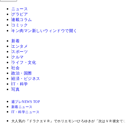
ニュース
グラビア
連載コラム
コミック
キン肉マン
新しいウィンドウで開く
新着
エンタメ
スポーツ
クルマ
ライフ・文化
社会
政治・国際
経済・ビジネス
IT・科学
写真
週プレNEWS TOP
新着ニュース
IT・科学ニュース
大人気の『ドラクエＶＲ』でホリエモン×ひろゆきが「次はＶＲ彼女でし