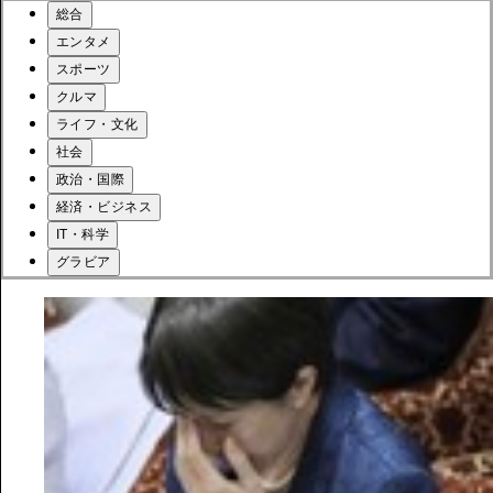
総合
エンタメ
スポーツ
クルマ
ライフ・文化
社会
政治・国際
経済・ビジネス
IT・科学
グラビア