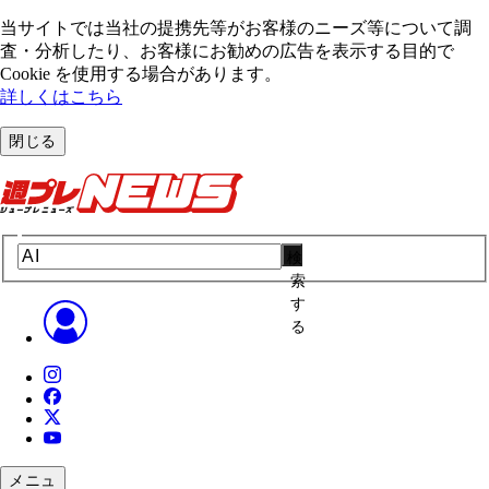
当サイトでは当社の提携先等がお客様のニーズ等について調
査・分析したり、お客様にお勧めの広告を表⽰する⽬的で
Cookie を使⽤する場合があります。
詳しくはこちら
閉じる
検
索
す
る
メニュ