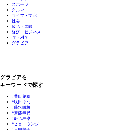
スポーツ
クルマ
ライフ・文化
社会
政治・国際
経済・ビジネス
IT・科学
グラビア
グラビアを
キーワードで探す
豊田萌絵
咲田ゆな
藤水咲桜
斎藤恭代
鍛治島彩
ピョ・ウンジ
三園響子