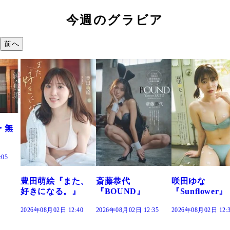
今週のグラビア
前へ
た、
斎藤恭代
咲田ゆな
藤水咲桜『花
』
『BOUND』
『Sunflower』
だまり』
:40
2026年08月02日 12:35
2026年08月02日 12:30
2026年08月02日 12: