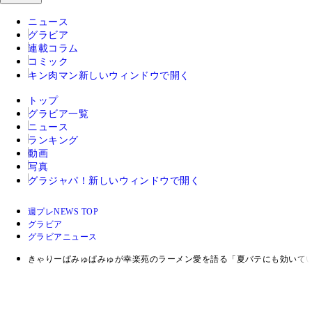
ニュース
グラビア
連載コラム
コミック
キン肉マン
新しいウィンドウで開く
トップ
グラビア一覧
ニュース
ランキング
動画
写真
グラジャパ！
新しいウィンドウで開く
週プレNEWS TOP
グラビア
グラビアニュース
きゃりーぱみゅぱみゅが幸楽苑のラーメン愛を語る「夏バテにも効いて