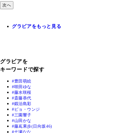
次へ
グラビアをもっと見る
グラビアを
キーワードで探す
豊田萌絵
咲田ゆな
藤水咲桜
斎藤恭代
鍛治島彩
ピョ・ウンジ
三園響子
山田かな
藤嶌果歩(日向坂46)
七瀬なな