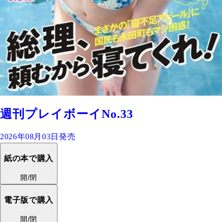
週刊プレイボーイNo.33
2026年08月03日発売
紙の本で購入
開/閉
電子版で購入
開/閉