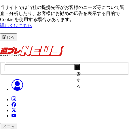
当サイトでは当社の提携先等がお客様のニーズ等について調
査・分析したり、お客様にお勧めの広告を表⽰する⽬的で
Cookie を使⽤する場合があります。
詳しくはこちら
閉じる
検
索
す
る
メニュ