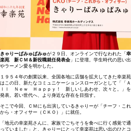
きゃりーぱみゅぱみゅ
が２９日、オンラインで行なわれた「
幸
楽苑 新ＣＭ＆新役職就任発表会
」に登壇。学生時代の思い出
やラーメン愛を明かした。
１９５４年の創業以来、全国各地に店舗を拡大してきた幸楽苑
はこの日、新たなコミュニケーションスローガンとして「「Ａ
ｌｌ Ｎｅｗ Ｈａｐｐｙ！ 新しいしあわせ、次々と。」を
発表。若い世代へ、より身近な存在を目指す。
そこで今回、ＣＭにも出演しているきゃりーが「チーフ・これ
から・オフィサー（ＣＫＯ）」に就任。
「地元の幸楽苑さんに、家族でごちそうを食べに行く感覚で通
っていました」と、きゃりーにとって幸楽苑は思い出のひとコ