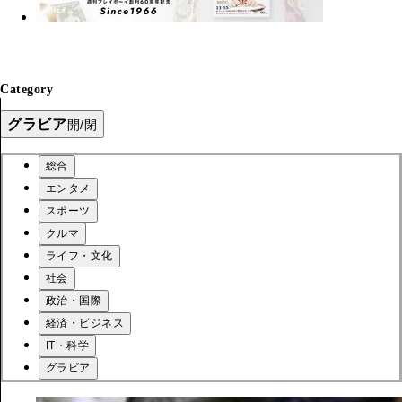
Category
グラビア
開/閉
総合
エンタメ
スポーツ
クルマ
ライフ・文化
社会
政治・国際
経済・ビジネス
IT・科学
グラビア