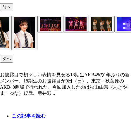
前へ
フレッシュな18期生が柏木由紀、本田仁美ととも
お披露目で初々しい表情を見せる18期生
憧れのメンバーとして名前を呼ばれた本田は笑顔
グループ最年少山口と最年長の柏木、年齢差は17歳
期待感あふれるパフォーマンスを見せた18期生
次へ
お披露目で初々しい表情を見せる18期生AKB48の1年ぶりの新
メンバー、18期生のお披露目が9日（日）、東京・秋葉原の
AKB48劇場で行われた。今回加入したのは秋山由奈（あきや
ま・ゆな）17歳、新井彩...
この記事を読む