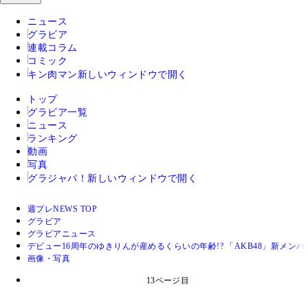
ニュース
グラビア
連載コラム
コミック
キン肉マン
新しいウィンドウで開く
トップ
グラビア一覧
ニュース
ランキング
動画
写真
グラジャパ！
新しいウィンドウで開く
週プレNEWS TOP
グラビア
グラビアニュース
デビュー16周年のゆきりんが産めるくらいの年齢!? 「AKB48」新メン
画像・写真
13ページ目