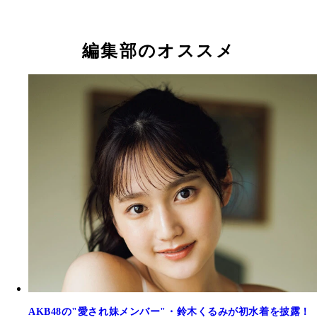
秋山由奈（あきやま・ゆな）17歳
新井彩永（あらい・さえ）17歳
工藤華純（くどう・かすみ）17歳
久保姫菜乃（くぼ・ひなの）17歳
成田香姫奈（なりた・こひな）19歳
八木愛月（やぎ・あづき）18歳
山口結愛（やまぐち・ゆい）14歳
迫 由芽実（さこ・ゆめみ）17歳
編集部のオススメ
AKB48の"愛され妹メンバー"・鈴木くるみが初水着を披露！