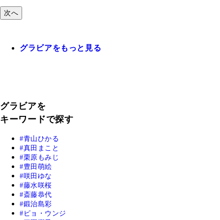
次へ
グラビアをもっと見る
グラビアを
キーワードで探す
青山ひかる
真田まこと
栗原もみじ
豊田萌絵
咲田ゆな
藤水咲桜
斎藤恭代
鍛治島彩
ピョ・ウンジ