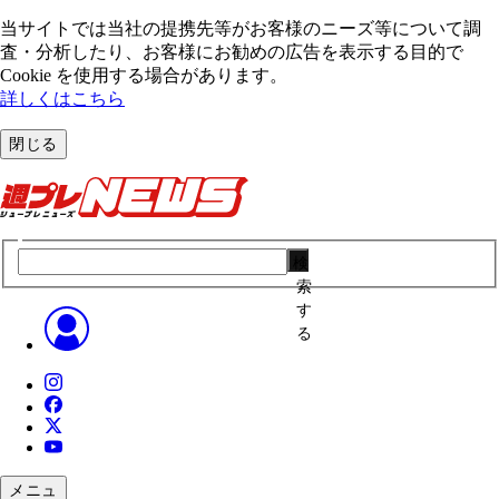
当サイトでは当社の提携先等がお客様のニーズ等について調
査・分析したり、お客様にお勧めの広告を表⽰する⽬的で
Cookie を使⽤する場合があります。
詳しくはこちら
閉じる
検
索
す
る
メニュ