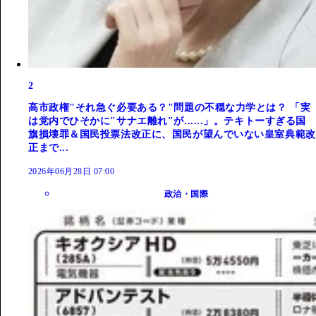
2
高市政権"それ急ぐ必要ある？"問題の不穏な力学とは？ 「実
は党内でひそかに"サナエ離れ"が......」。テキトーすぎる国
旗損壊罪＆国民投票法改正に、国民が望んでいない皇室典範改
正まで...
2026年06月28日 07:00
政治・国際