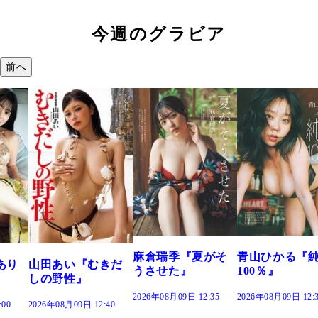
今週のグラビア
前へ
溝端 葵『もう
つの、あおい
で。』
2026年08月09日 12:
麻倉瑞季『夏がそ
青山ひかる『純度
きだ
うさせた』
100％』
2026年08月09日 12:35
2026年08月09日 12:30
:40