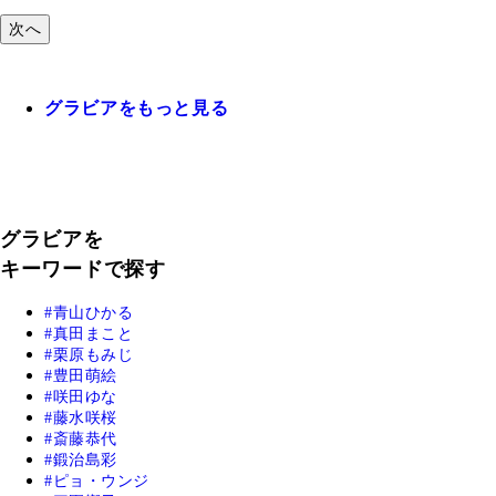
次へ
グラビアをもっと見る
グラビアを
キーワードで探す
青山ひかる
真田まこと
栗原もみじ
豊田萌絵
咲田ゆな
藤水咲桜
斎藤恭代
鍛治島彩
ピョ・ウンジ