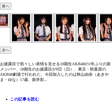
前へ
フレッシュな18期生が柏木由紀、本田仁美ととも
お披露目で初々しい表情を見せる18期生
憧れのメンバーとして名前を呼ばれた本田は笑顔
グループ最年少山口と最年長の柏木、年齢差は17歳
期待感あふれるパフォーマンスを見せた18期生
次へ
お披露目で初々しい表情を見せる18期生AKB48の1年ぶりの新
メンバー、18期生のお披露目が9日（日）、東京・秋葉原の
AKB48劇場で行われた。今回加入したのは秋山由奈（あきや
ま・ゆな）17歳、新井彩...
この記事を読む