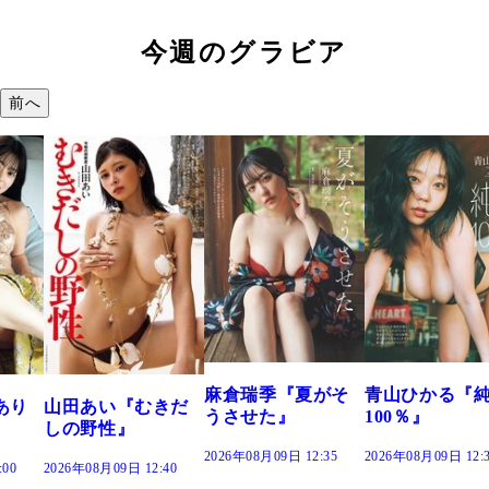
今週のグラビア
前へ
溝端 葵『もう
つの、あおい
で。』
2026年08月09日 12:
麻倉瑞季『夏がそ
青山ひかる『純度
きだ
うさせた』
100％』
2026年08月09日 12:35
2026年08月09日 12:30
:40