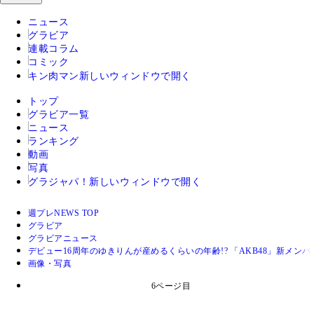
ニュース
グラビア
連載コラム
コミック
キン肉マン
新しいウィンドウで開く
トップ
グラビア一覧
ニュース
ランキング
動画
写真
グラジャパ！
新しいウィンドウで開く
週プレNEWS TOP
グラビア
グラビアニュース
デビュー16周年のゆきりんが産めるくらいの年齢!? 「AKB48」新メン
画像・写真
6ページ目