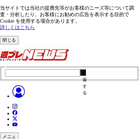
当サイトでは当社の提携先等がお客様のニーズ等について調
査・分析したり、お客様にお勧めの広告を表⽰する⽬的で
Cookie を使⽤する場合があります。
詳しくはこちら
閉じる
検
索
す
る
メニュ