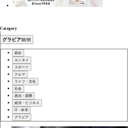
Category
グラビア
開/閉
総合
エンタメ
スポーツ
クルマ
ライフ・文化
社会
政治・国際
経済・ビジネス
IT・科学
グラビア