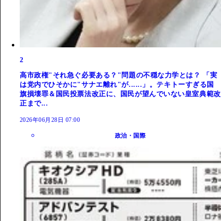
2
高市政権"それ急ぐ必要ある？"問題の不穏な力学とは？ 「実
は党内でひそかに"サナエ離れ"が......」。テキトーすぎる国
旗損壊罪＆国民投票法改正に、国民が望んでいない皇室典範改
正まで...
2026年06月28日 07:00
政治・国際