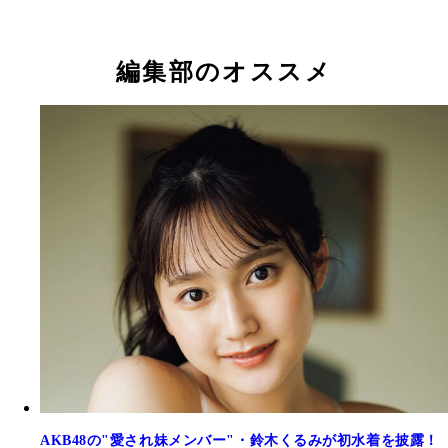
秋山由奈（あきやま・ゆな）17歳
新井彩永（あらい・さえ）17歳
工藤華純（くどう・かすみ）17歳
久保姫菜乃（くぼ・ひなの）17歳
成田香姫奈（なりた・こひな）19歳
八木愛月（やぎ・あづき）18歳
山口結愛（やまぐち・ゆい）14歳
迫 由芽実（さこ・ゆめみ）17歳
編集部のオススメ
AKB48の"愛され妹メンバー"・鈴木くるみが初水着を披露！