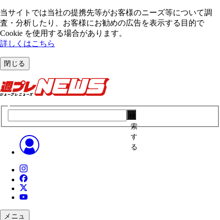
当サイトでは当社の提携先等がお客様のニーズ等について調
査・分析したり、お客様にお勧めの広告を表⽰する⽬的で
Cookie を使⽤する場合があります。
詳しくはこちら
閉じる
検
索
す
る
メニュ