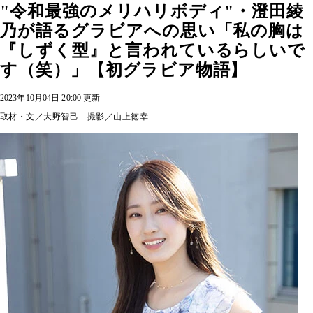
"令和最強のメリハリボディ"・澄田綾
乃が語るグラビアへの思い「私の胸は
『しずく型』と言われているらしいで
す（笑）」【初グラビア物語】
2023年10月04日 20:00 更新
取材・文／大野智己 撮影／山上徳幸