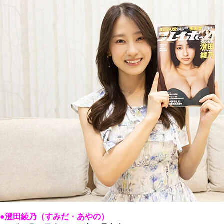
●澄田綾乃（すみだ・あやの）