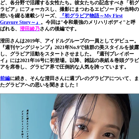
ど、各分野で活躍する女性たち。彼女たちの記念すべき「初グ
ラビア」にフォーカスし、撮影にまつわるエピソードや当時の
想いを綴る連載シリーズ、
『初グラビア物語～My First
Gravure Story～』
。今回は"令和最強のメリハリボディ"と呼
ばれる、
澄田綾乃
さんの後編です。
澄田さんは2019年、アイドルグループの一員としてデビュー。
『週刊ヤングジャンプ』2021年No.9で抜群の美スタイルを披露
し、グラビア活動をスタートさせました。『週刊プレイボー
イ』には2021年16号に初登場。以降、雑誌の表紙＆巻頭グラビ
アを席巻し、グラビア界で圧倒的な人気を誇っています。
前編
に続き、そんな澄田さんに週プレのグラビアについて、ま
たグラビアへの思いを聞きました！