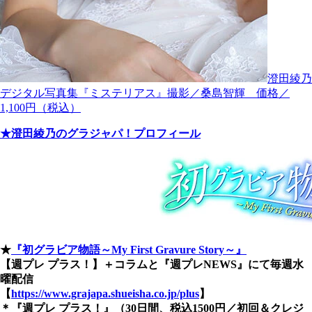
澄田綾乃
デジタル写真集『ミステリアス』撮影／桑島智輝 価格／
1,100円（税込）
★澄田綾乃のグラジャパ！プロフィール
★
『初グラビア物語～My First Gravure Story～』
【週プレ プラス！】＋コラムと『週プレNEWS』にて毎週水
曜配信
【
https://www.grajapa.shueisha.co.jp/plus
】
＊『週プレ プラス！』（30日間、税込1500円／初回＆クレジ