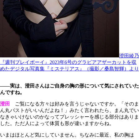
澄田綾乃
『週刊プレイボーイ』2023年6号のグラビアアザーカットを収
めたデジタル写真集『ミステリアス』（撮影／桑島智輝）より
――実は、澄田さんはご自身の胸の形について気にされていた
んですね。
澄田
ご覧になる方々は好みを言うじゃないですか。「そのま
ん丸バストがいいんだよね！」みたく言われたら、まん丸でい
なきゃいけないのかなってプレッシャーを感じる部分はありま
した。ただ人によって体質も形が違いますからね。
いまはほとんど気にしていません。ちなみに最近、私の胸は