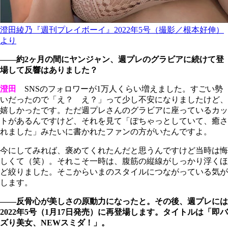
澄田綾乃『週刊プレイボーイ』2022年5号（撮影／根本好伸）
より
――約2ヶ月の間にヤンジャン、週プレのグラビアに続けて登
場して反響はありました？
澄田
SNSのフォロワーが1万人くらい増えました。すごい勢
いだったので「え？ え？」って少し不安になりましたけど、
嬉しかったです。ただ週プレさんのグラビアに座っているカッ
トがあるんですけど、それを見て「ぽちゃっとしていて、癒さ
れました」みたいに書かれたファンの方がいたんですよ。
今にしてみれば、褒めてくれたんだと思うんですけど当時は悔
しくて（笑）。それこそ一時は、腹筋の縦線がしっかり浮くほ
ど絞りました。そこからいまのスタイルにつながっている気が
します。
――反骨心が美しさの原動力になったと。その後、週プレには
2022年5号（1月17日発売）に再登場します。タイトルは「即バ
ズり美女、NEWスミダ！」。