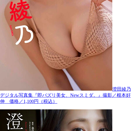
澄田綾乃
デジタル写真集『即バズリ美女、Newスミダ。』撮影／根本好
伸 価格／1,100円（税込）