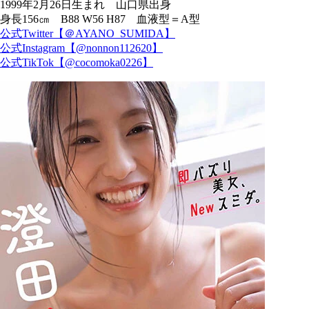
1999年2月26日生まれ 山口県出身
身長156㎝ B88 W56 H87 血液型＝A型
公式Twitter【＠AYANO_SUMIDA】
公式Instagram【@nonnon112620】
公式TikTok【@cocomoka0226】