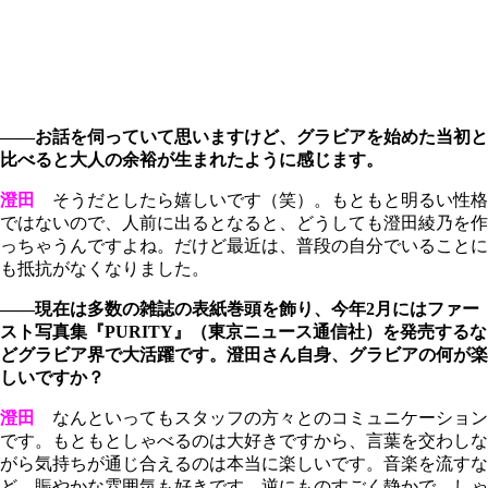
――お話を伺っていて思いますけど、グラビアを始めた当初と
比べると大人の余裕が生まれたように感じます。
澄田
そうだとしたら嬉しいです（笑）。もともと明るい性格
ではないので、人前に出るとなると、どうしても澄田綾乃を作
っちゃうんですよね。だけど最近は、普段の自分でいることに
も抵抗がなくなりました。
――現在は多数の雑誌の表紙巻頭を飾り、今年2月にはファー
スト写真集『PURITY』（東京ニュース通信社）を発売するな
どグラビア界で大活躍です。澄田さん自身、グラビアの何が楽
しいですか？
澄田
なんといってもスタッフの方々とのコミュニケーション
です。もともとしゃべるのは大好きですから、言葉を交わしな
がら気持ちが通じ合えるのは本当に楽しいです。音楽を流すな
ど、賑やかな雰囲気も好きです。逆にものすごく静かで、しゃ