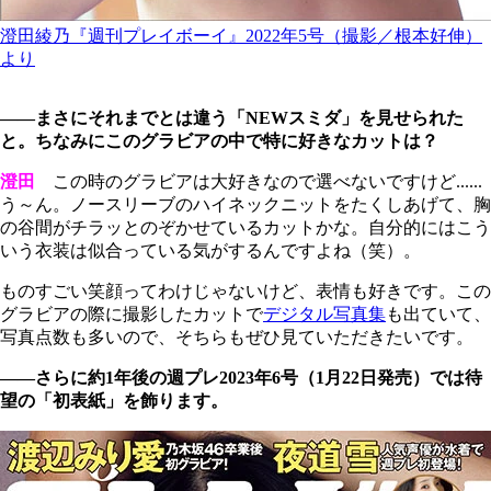
澄田綾乃『週刊プレイボーイ』2022年5号（撮影／根本好伸）
より
――まさにそれまでとは違う「NEWスミダ」を見せられた
と。ちなみにこのグラビアの中で特に好きなカットは？
澄田
この時のグラビアは大好きなので選べないですけど......
う～ん。ノースリーブのハイネックニットをたくしあげて、胸
の谷間がチラッとのぞかせているカットかな。自分的にはこう
いう衣装は似合っている気がするんですよね（笑）。
ものすごい笑顔ってわけじゃないけど、表情も好きです。この
グラビアの際に撮影したカットで
デジタル写真集
も出ていて、
写真点数も多いので、そちらもぜひ見ていただきたいです。
――さらに約1年後の週プレ2023年6号（1月22日発売）では待
望の「初表紙」を飾ります。