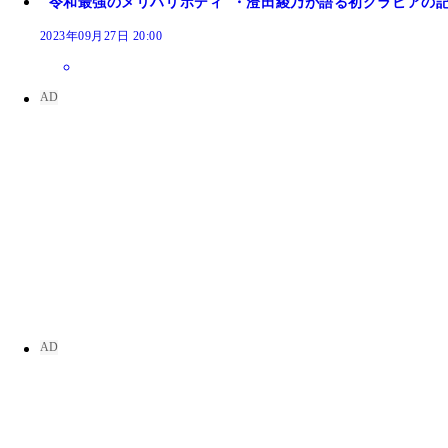
"令和最強のメリハリボディ"・澄田綾乃が語る初グラビアの
2023年09月27日 20:00
澄田綾乃
澄田綾乃