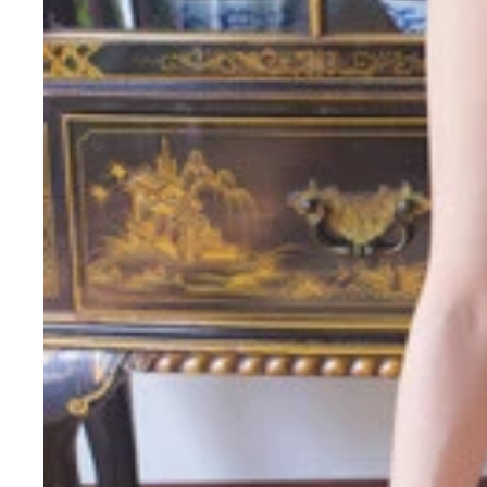
澄田綾乃『週刊プレイボーイ』2023年6号のグ
澄田綾乃デジタル写真集『即バズリ美女、Newスミ
澄田綾乃デジタル写真集『ミステリアス』撮影／桑島