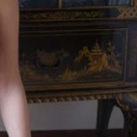
影／桑島智輝）より