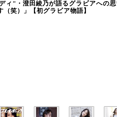
ディ"・澄田綾乃が語るグラビアへの思
す（笑）」【初グラビア物語】