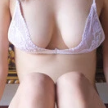
ラビアアザーカットを収めたデジタル写真集『ミステリアス』（撮
ダ。』撮影／根本好伸 価格／1,100円（税込）
智輝 価格／1,100円（税込）