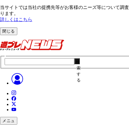
当サイトでは当社の提携先等がお客様のニーズ等について調査・
ります。
詳しくはこちら
閉じる
検
索
す
る
メニュ