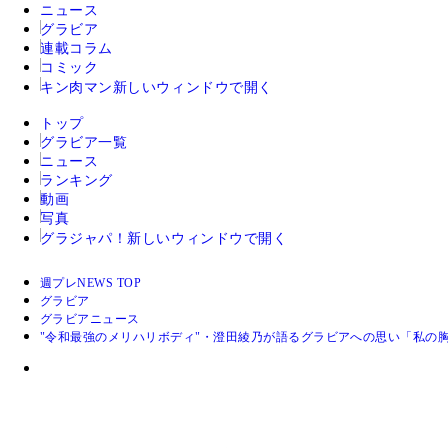
ニュース
グラビア
連載コラム
コミック
キン肉マン
新しいウィンドウで開く
トップ
グラビア一覧
ニュース
ランキング
動画
写真
グラジャパ！
新しいウィンドウで開く
週プレNEWS TOP
グラビア
グラビアニュース
"令和最強のメリハリボディ"・澄田綾乃が語るグラビアへの思い「私の