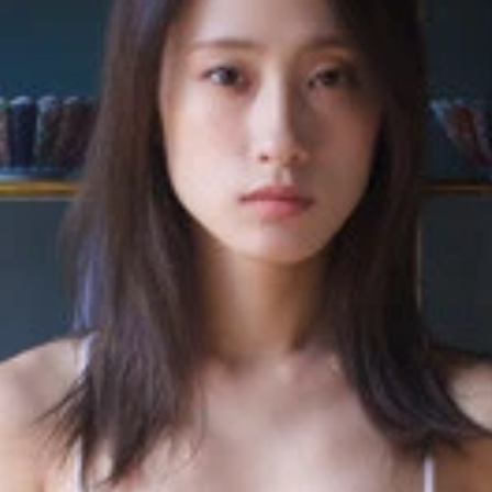
／根本好伸）より
／根本好伸）より
／桑島智輝）より