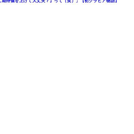
に期待値を上げて大丈夫？』って（笑）」【初グラビア物語】