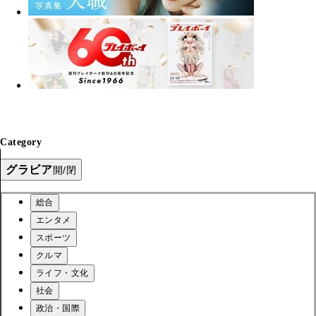
Category
グラビア
開/閉
総合
エンタメ
スポーツ
クルマ
ライフ・文化
社会
政治・国際