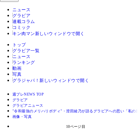
ニュース
グラビア
連載コラム
コミック
キン肉マン
新しいウィンドウで開く
トップ
グラビア一覧
ニュース
ランキング
動画
写真
グラジャパ！
新しいウィンドウで開く
週プレNEWS TOP
グラビア
グラビアニュース
"令和最強のメリハリボディ"・澄田綾乃が語るグラビアへの思い「私の
画像・写真
10ページ目