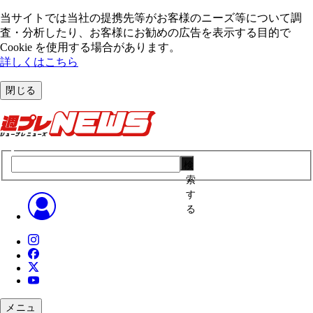
当サイトでは当社の提携先等がお客様のニーズ等について調
査・分析したり、お客様にお勧めの広告を表⽰する⽬的で
Cookie を使⽤する場合があります。
詳しくはこちら
閉じる
検
索
す
る
メニュ