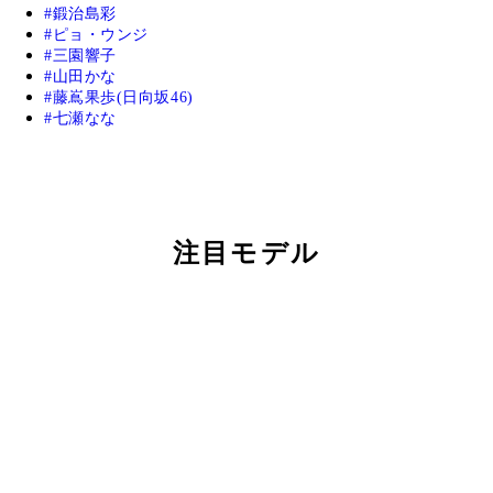
鍛治島彩
ピョ・ウンジ
三園響子
山田かな
藤嶌果歩(日向坂46)
七瀬なな
注目モデル