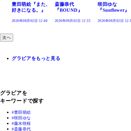
た、
斎藤恭代
咲田ゆな
藤水咲桜『花
』
『BOUND』
『Sunflower』
だまり』
:40
2026年08月02日 12:35
2026年08月02日 12:30
2026年08月02日 12:
次へ
グラビアをもっと見る
グラビアを
キーワードで探す
豊田萌絵
咲田ゆな
藤水咲桜
斎藤恭代