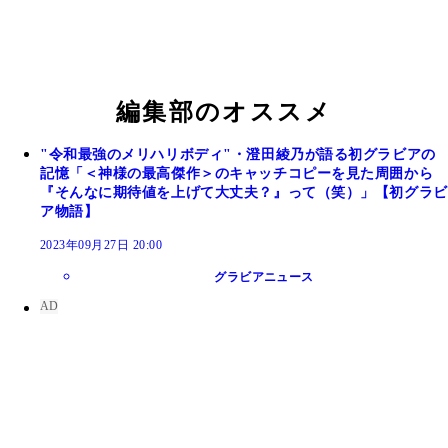
澄田綾乃『週刊プレイボーイ』2022年5号（撮影／
澄田綾乃『週刊プレイボーイ』2022年5号（撮影／
澄田綾乃『週刊プレイボーイ』2023年6号（撮影／
伸）より
伸）より
輝）より
澄田綾乃
澄田綾乃
編集部のオススメ
澄田綾乃『週刊プレイボーイ』2023年6号のグラビ
澄田綾乃デジタル写真集『即バズリ美女、Newスミ
澄田綾乃デジタル写真集『ミステリアス』撮影／桑
ーカットを収めたデジタル写真集『ミステリアス』
ダ。』撮影／根本好伸 価格／1,100円（税込）
輝 価格／1,100円（税込）
"令和最強のメリハリボディ"・澄田綾乃が語る初グラビアの
影／桑島智輝）より
記憶「＜神様の最高傑作＞のキャッチコピーを見た周囲から
『そんなに期待値を上げて大丈夫？』って（笑）」【初グラビ
ア物語】
2023年09月27日 20:00
グラビアニュース