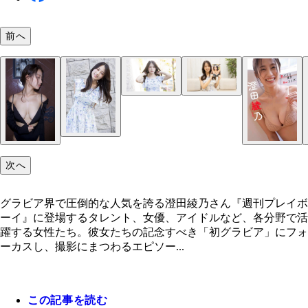
前へ
澄田綾乃
澄田綾乃
次へ
グラビア界で圧倒的な人気を誇る澄田綾乃さん『週刊プレイボ
ーイ』に登場するタレント、女優、アイドルなど、各分野で活
躍する女性たち。彼女たちの記念すべき「初グラビア」にフォ
ーカスし、撮影にまつわるエピソー...
この記事を読む