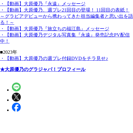
・【動画】大原優乃『永遠』メッセージ
・【動画】大原優乃、週プレ21回目の登場！ 11回目の表紙！
～グラビアデビューから携わってきた担当編集者と思い出を語
る！～
・【動画】大原優乃『旅立ちの福江島』メッセージ
・【動画】大原優乃デジタル写真集『永遠』発売記念PV配信
中！
■2023年
・【動画】大原優乃の週プレ付録DVDをチラ見せ♪
★大原優乃のグラジャパ！プロフィール