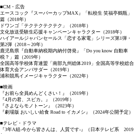
■CM・広告
エースコック『スーパーカップMAX』「転校生 笑福亭鶴瓶」
篇（2018年）
ドワンゴ「テクテクテクテク」（2018年）
文化放送受験生応援キャンペーンキャラクター（2018年）
ハイアールジャパンセールス「恋する家電」シリーズ第1弾・
第2弾（2018～20年）
鹿児島県『自動車納税期内納付啓発』「Do you know 自動車
税？」篇（2019年）
全国高等学校体育連盟「南部九州総体2019」全国高等学校総合
体育大会アンバサダー（2019年）
浦和競馬イメージキャラクター（2022年）
■映画
『お前ら全員めんどくさい！』（2019年）
『4月の君、スピカ。』（2019年）
『さよならモノトーン』（2023年）
『劇場版 おいしい給食 Road to イカメシ』（2024年公開予定）
■テレビ・ドラマ
『3年A組-今から皆さんは、人質です-』（日本テレビ系 2019