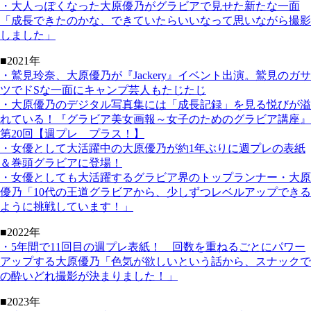
・大人っぽくなった大原優乃がグラビアで見せた新たな一面
「成長できたのかな、できていたらいいなって思いながら撮影
しました」
■2021年
・鷲見玲奈、大原優乃が『Jackery』イベント出演。鷲見のガサ
ツでドSな一面にキャンプ芸人もたじたじ
・大原優乃のデジタル写真集には「成長記録」を見る悦びが溢
れている！『グラビア美女画報～女子のためのグラビア講座』
第20回【週プレ プラス！】
・女優として大活躍中の大原優乃が約1年ぶりに週プレの表紙
＆巻頭グラビアに登場！
・女優としても大活躍するグラビア界のトップランナー・大原
優乃「10代の王道グラビアから、少しずつレベルアップできる
ように挑戦しています！」
■2022年
・5年間で11回目の週プレ表紙！ 回数を重ねるごとにパワー
アップする大原優乃「色気が欲しいという話から、スナックで
の酔いどれ撮影が決まりました！」
■2023年