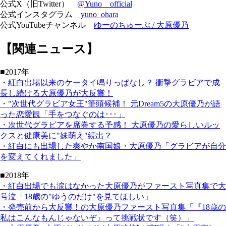
公式X（旧Twitter）
@Yuno__official
公式インスタグラム
yuno_ohara
公式YouTubeチャンネル
ゆーのちゅーぶ / 大原優乃
【関連ニュース】
■2017年
・紅白出場以来のケータイ鳴りっぱなし？ 衝撃グラビアで成
長し続ける大原優乃が大反響！
・"次世代グラビア女王"筆頭候補！ 元Dream5の大原優乃が語
った恋愛観「手をつなぐのは･･･」
・次世代グラビアを席巻する予感！ 大原優乃の愛らしいルッ
クスと健康美に"妹萌え"続出？
・紅白にも出場した爽やか南国娘・大原優乃「グラビアが自分
を変えてくれました」
■2018年
・紅白出場でも涙はなかった大原優乃がファースト写真集で大
号泣「18歳の"ゆうのだけ"を見てほしい」
・発売前から大反響！の大原優乃ファースト写真集「『18歳の
私はこんなもんじゃないぞ』って挑戦状です（笑）」