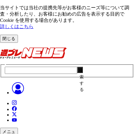
当サイトでは当社の提携先等がお客様のニーズ等について調
査・分析したり、お客様にお勧めの広告を表⽰する⽬的で
Cookie を使⽤する場合があります。
詳しくはこちら
閉じる
検
索
す
る
メニュ