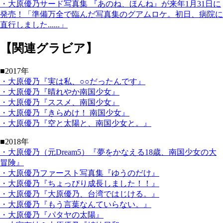
・大原優乃サード写真集 『あのね、ほんね』が来年1月31日に
発売！「準備万全で臨んだ写真集のグアムロケ。初日、病院に
直行しました......」
【関連グラビア】
■2017年
・大原優乃『実は私、○○だったんです』
・大原優乃『晴れやか南国少女』
・大原優乃『ススメ、南国少女』
・大原優乃『きらめけ！ 南国少女』
・大原優乃『空と太陽と、南国少女と。』
■2018年
・大原優乃（元Dream5）『夢をかなえる18歳、南国少女の大
冒険』
・大原優乃ファースト写真集『ゆうのだけ』
・大原優乃『ちょっぴり成長しました！！』
・大原優乃『大原優乃、台湾ではじける。』
・大原優乃『もう言葉なんていらない。』
・大原優乃『パタヤの太陽』