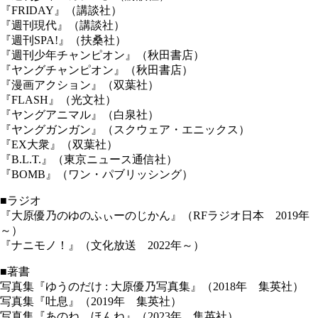
『FRIDAY』（講談社）
『週刊現代』（講談社）
『週刊SPA!』（扶桑社）
『週刊少年チャンピオン』（秋田書店）
『ヤングチャンピオン』（秋田書店）
『漫画アクション』（双葉社）
『FLASH』（光文社）
『ヤングアニマル』（白泉社）
『ヤングガンガン』（スクウェア・エニックス）
『EX大衆』（双葉社）
『B.L.T.』（東京ニュース通信社）
『BOMB』（ワン・パブリッシング）
■ラジオ
『大原優乃のゆのふぃーのじかん』（RFラジオ日本 2019年
～）
『ナニモノ！』（文化放送 2022年～）
■著書
写真集『ゆうのだけ : 大原優乃写真集』（2018年 集英社）
写真集『吐息』（2019年 集英社）
写真集『あのね、ほんね』（2023年 集英社）