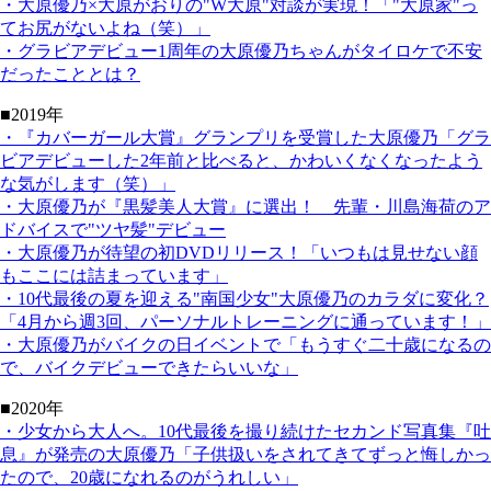
・大原優乃×大原がおりの"W大原"対談が実現！「"大原家"っ
てお尻がないよね（笑）」
・グラビアデビュー1周年の大原優乃ちゃんがタイロケで不安
だったこととは？
■2019年
・『カバーガール大賞』グランプリを受賞した大原優乃「グラ
ビアデビューした2年前と比べると、かわいくなくなったよう
な気がします（笑）」
・大原優乃が『黒髪美人大賞』に選出！ 先輩・川島海荷のア
ドバイスで"ツヤ髪"デビュー
・大原優乃が待望の初DVDリリース！「いつもは見せない顔
もここには詰まっています」
・10代最後の夏を迎える"南国少女"大原優乃のカラダに変化？
「4月から週3回、パーソナルトレーニングに通っています！」
・大原優乃がバイクの日イベントで「もうすぐ二十歳になるの
で、バイクデビューできたらいいな」
■2020年
・少女から大人へ。10代最後を撮り続けたセカンド写真集『吐
息』が発売の大原優乃「子供扱いをされてきてずっと悔しかっ
たので、20歳になれるのがうれしい」