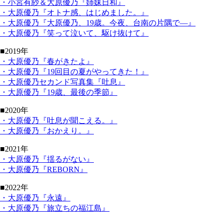
・小宮有紗＆大原優乃『姉妹日和』
・大原優乃『オトナ感、はじめました。』
・大原優乃『大原優乃、19歳。今夜、台南の片隅で―』
・大原優乃『笑って泣いて、駆け抜けて』
■2019年
・大原優乃『春がきたよ』
・大原優乃『19回目の夏がやってきた！』
・大原優乃セカンド写真集『吐息』
・大原優乃『19歳、最後の季節』
■2020年
・大原優乃『吐息が聞こえる。』
・大原優乃『おかえり。』
■2021年
・大原優乃『揺るがない』
・大原優乃『REBORN』
■2022年
・大原優乃『永遠』
・大原優乃『旅立ちの福江島』