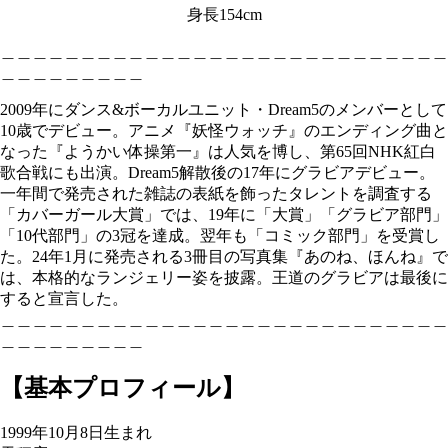
身長154cm
＿＿＿＿＿＿＿＿＿＿＿＿＿＿＿＿＿＿＿＿＿＿＿＿＿＿＿＿
＿＿＿＿＿＿＿＿＿
2009年にダンス&ボーカルユニット・Dream5のメンバーとして
10歳でデビュー。アニメ『妖怪ウォッチ』のエンディング曲と
なった『ようかい体操第一』は人気を博し、第65回NHK紅白
歌合戦にも出演。Dream5解散後の17年にグラビアデビュー。
一年間で発売された雑誌の表紙を飾ったタレントを調査する
「カバーガール大賞」では、19年に「大賞」「グラビア部門」
「10代部門」の3冠を達成。翌年も「コミック部門」を受賞し
た。24年1月に発売される3冊目の写真集『あのね、ほんね』で
は、本格的なランジェリー姿を披露。王道のグラビアは最後に
すると宣言した。
＿＿＿＿＿＿＿＿＿＿＿＿＿＿＿＿＿＿＿＿＿＿＿＿＿＿＿＿
＿＿＿＿＿＿＿＿＿
【基本プロフィール】
1999年10月8日生まれ