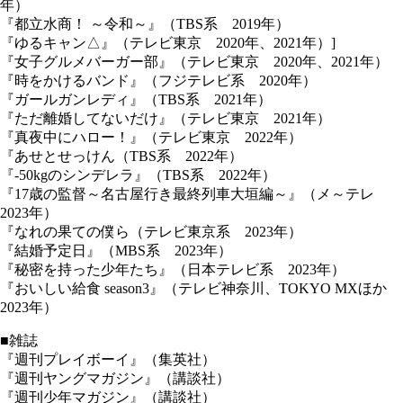
年）
『都立水商！ ～令和～』（TBS系 2019年）
『ゆるキャン△』（テレビ東京 2020年、2021年）]
『女子グルメバーガー部』（テレビ東京 2020年、2021年）
『時をかけるバンド』（フジテレビ系 2020年）
『ガールガンレディ』（TBS系 2021年）
『ただ離婚してないだけ』（テレビ東京 2021年）
『真夜中にハロー！』（テレビ東京 2022年）
『あせとせっけん（TBS系 2022年）
『-50kgのシンデレラ』（TBS系 2022年）
『17歳の監督～名古屋行き最終列車大垣編～』（メ～テレ
2023年）
『なれの果ての僕ら（テレビ東京系 2023年）
『結婚予定日』（MBS系 2023年）
『秘密を持った少年たち』（日本テレビ系 2023年）
『おいしい給食 season3』（テレビ神奈川、TOKYO MXほか
2023年）
■雑誌
『週刊プレイボーイ』（集英社）
『週刊ヤングマガジン』（講談社）
『週刊少年マガジン』（講談社）