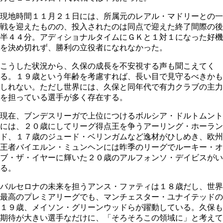
現地時間１１月２１日には、所属元のレアル・マドリーとの一
戦を迎えたものの、投入されたのは同点で迎えた終了間際の後
半４４分。アディショナルタイムにＧＫと１対１になった好機
を決め切れず、勝利の立役者になれなかった。
こうした状況から、久保の成長を不安視する声も聞こえてく
る。１９歳という年齢を考慮すれば、長い目で見守るべきかも
しれない。ただし世界には、久保と同年代で有力クラブの主力
を担っている選手が多く存在する。
現在、ブンデスリーガで上位につけるボルシア・ドルトムント
には、２０歳にしてリーグ得点王を争うアーリング・ホーラン
ド、１７歳のジュード・ベリンガムなど逸材がひしめき、欧州
王者バイエルン・ミュンヘンには昨季のリーグでルーキー・オ
ブ・ザ・イヤーに輝いた２０歳のアルフォンソ・デイビスがい
る。
バルセロナの未来を担うアンス・ファティは１８歳だし、世界
最高のプレミアリーグでも、マンチェスター・ユナイテッドの
１９歳、メイソン・グリーンウッドらが躍動している。久保も
期待が大きい選手なだけに、「そろそろこの領域に」と考えて