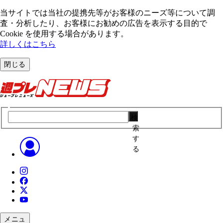
当サイトでは当社の提携先等がお客様のニーズ等について調
査・分析したり、お客様にお勧めの広告を表⽰する⽬的で
Cookie を使⽤する場合があります。
詳しくはこちら
閉じる
検
索
す
る
メニュ