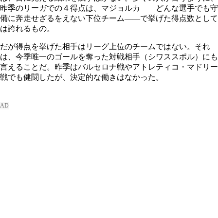
昨季のリーガでの４得点は、マジョルカ――どんな選手でも守
備に奔走せざるをえない下位チーム――で挙げた得点数として
は誇れるもの。
だが得点を挙げた相手はリーグ上位のチームではない。それ
は、今季唯一のゴールを奪った対戦相手（シワススポル）にも
言えることだ。昨季はバルセロナ戦やアトレティコ・マドリー
戦でも健闘したが、決定的な働きはなかった。