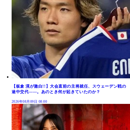
【板倉 滉が激白!!】大会直前の主将就任、スウェーデン戦の
途中交代――。あのとき何が起きていたのか？
2026年08月09日 08:00