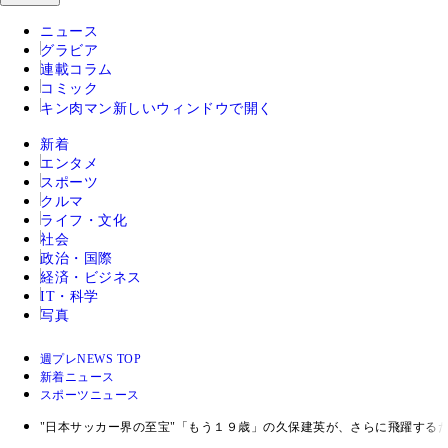
ニュース
グラビア
連載コラム
コミック
キン肉マン
新しいウィンドウで開く
新着
エンタメ
スポーツ
クルマ
ライフ・文化
社会
政治・国際
経済・ビジネス
IT・科学
写真
週プレNEWS TOP
新着ニュース
スポーツニュース
"日本サッカー界の至宝"「もう１９歳」の久保建英が、さらに飛躍する