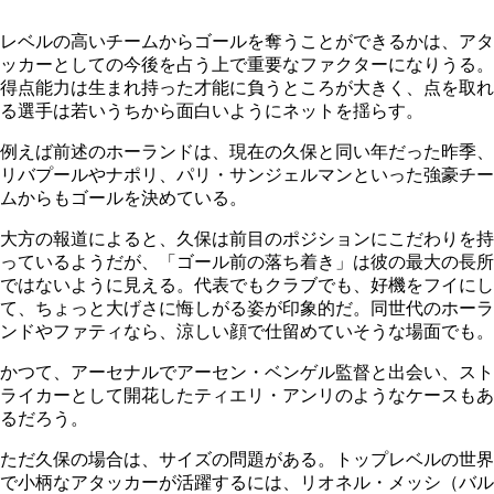
レベルの高いチームからゴールを奪うことができるかは、アタ
ッカーとしての今後を占う上で重要なファクターになりうる。
得点能力は生まれ持った才能に負うところが大きく、点を取れ
る選手は若いうちから面白いようにネットを揺らす。
例えば前述のホーランドは、現在の久保と同い年だった昨季、
リバプールやナポリ、パリ・サンジェルマンといった強豪チー
ムからもゴールを決めている。
大方の報道によると、久保は前目のポジションにこだわりを持
っているようだが、「ゴール前の落ち着き」は彼の最大の長所
ではないように見える。代表でもクラブでも、好機をフイにし
て、ちょっと大げさに悔しがる姿が印象的だ。同世代のホーラ
ンドやファティなら、涼しい顔で仕留めていそうな場面でも。
かつて、アーセナルでアーセン・ベンゲル監督と出会い、スト
ライカーとして開花したティエリ・アンリのようなケースもあ
るだろう。
ただ久保の場合は、サイズの問題がある。トップレベルの世界
で小柄なアタッカーが活躍するには、リオネル・メッシ（バル