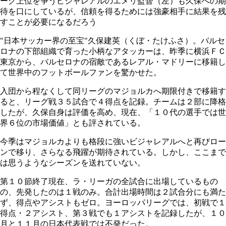
ーグ上位を争うビジャレアルのエメリ監督（左）も久保への期
待を口にしているが、信頼を得るためには強豪相手に結果を残
すことが必要になるだろう
"日本サッカー界の至宝"久保建英（くぼ・たけふさ）。バルセ
ロナの下部組織で育った小柄なアタッカーは、昨季に横浜ＦＣ
東京から、バルセロナの宿敵であるレアル・マドリーに移籍し
て世界中のフットボールファンを驚かせた。
入団から程なくして同リーグのマジョルカへ期限付きで移籍す
ると、リーグ戦３５試合で４得点を記録。チームは２部に降格
したが、久保自身は評価を高め、現在、「１０代の選手では世
界６位の市場価値」とも評されている。
今季はマジョルカよりも格段に強いビジャレアルへと再びロー
ンで移り、さらなる飛躍が期待されている。しかし、ここまで
は思うようなシーズンを送れていない。
第１０節終了現在、ラ・リーガの全試合に出場しているもの
の、先発したのは１戦のみ。合計出場時間は２試合分にも満た
ず、得点やアシストもゼロ。ヨーロッパリーグでは、初戦で１
得点・２アシスト、第３戦でも１アシストを記録したが、１０
月と１１月の日本代表戦では不発だった。