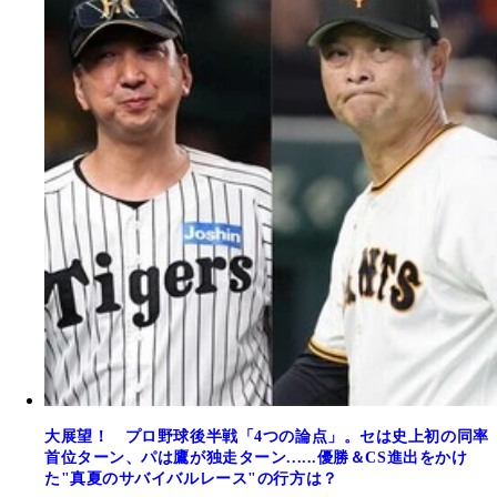
大展望！ プロ野球後半戦「4つの論点」。セは史上初の同率
首位ターン、パは鷹が独走ターン......優勝＆CS進出をかけ
た"真夏のサバイバルレース"の行方は？