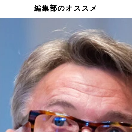
編集部のオススメ
付け合わせのリゾットのサムネイル画像
ム添え」