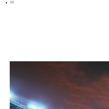
使用したGI産品 ２鹿児島の壺造り黒酢（鹿児島