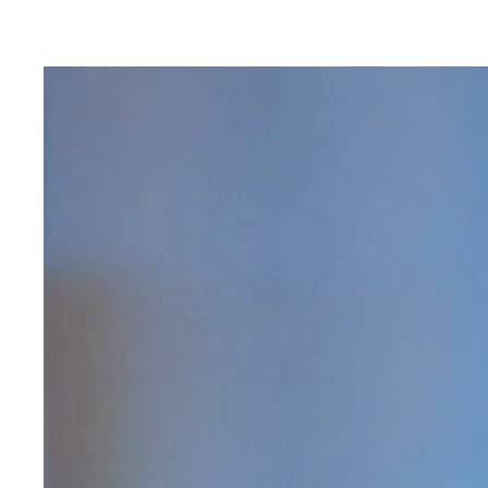
使用したGI産品 １飛騨牛（岐阜県）
使用したGI産品 ３青森の黒にんにく（青森県）
使用したGI産品 ４小笹うるい（山形県）
使用したGI産品 ５豊橋花穂（愛知県）
使用したGI産品 ６北海道米（北海道）
使用したGI産品 ７サヌキ白ミソ（香川県）
使用したGI産品 ８市田柿（長野県）
使用したGI産品 ９沖縄黒糖（沖縄県）
メイン料理の「和牛ロースト、うるいソテー」と、
デザートの「干し柿 黒糖シロップ、白みそクリー