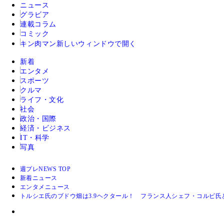
ニュース
グラビア
連載コラム
コミック
キン肉マン
新しいウィンドウで開く
新着
エンタメ
スポーツ
クルマ
ライフ・文化
社会
政治・国際
経済・ビジネス
IT・科学
写真
週プレNEWS TOP
新着ニュース
エンタメニュース
トルシエ氏のブドウ畑は3.9ヘクタール！ フランス人シェフ・コルビ