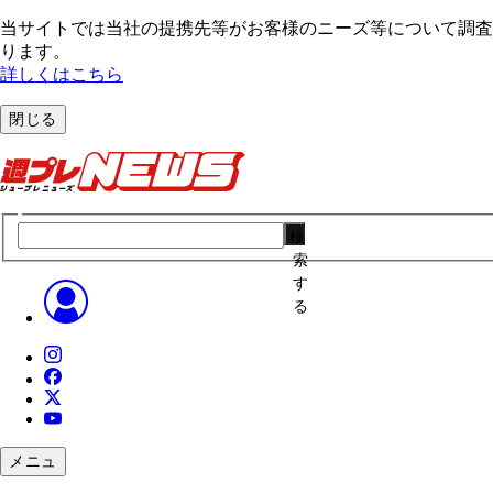
当サイトでは当社の提携先等がお客様のニーズ等について調査・
ります。
詳しくはこちら
閉じる
検
索
す
る
メニュ