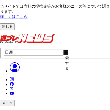
当サイトでは当社の提携先等がお客様のニーズ等について調査・
ります。
詳しくはこちら
閉じる
検
索
す
る
メニュ