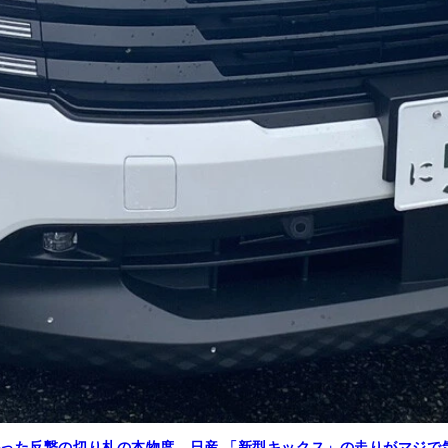
かった反撃の切り札の本物度 日産 「新型キックス」の走りがマジで