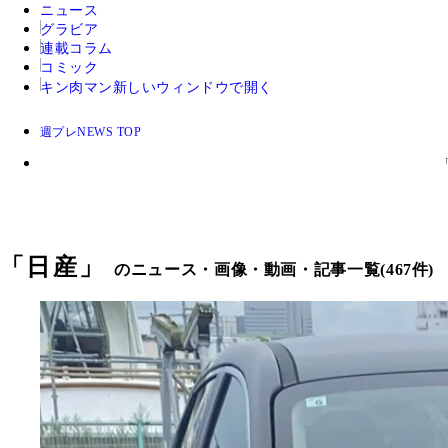
ニュース
グラビア
連載コラム
コミック
キン肉マン
新しいウィンドウで開く
週プレNEWS TOP
「
日産
」
のニュース・画像・動画・記事一覧(467件)