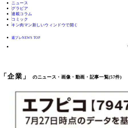
ニュース
グラビア
連載コラム
コミック
キン肉マン
新しいウィンドウで開く
週プレNEWS TOP
「
企業
」
のニュース・画像・動画・記事一覧(57件)