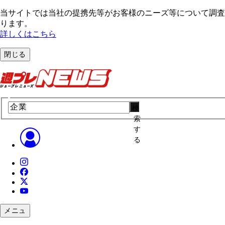
当サイトでは当社の提携先等がお客様のニーズ等について調査・
ります。
詳しくはこちら
閉じる
検
索
す
る
メニュ